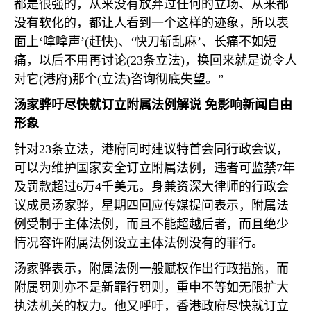
都是很强的，从来没有放弃过任何的立场、从来都
没有软化的，都让人看到一个这样的迹象，所以表
面上‘嗱嗱声’
(
赶快
)
、‘快刀斩乱麻’、长痛不如短
痛，以后不用再讨论
(23
条立法
)
，换回来就是说令人
对它
(
港府
)
那个
(
立法
)
咨询彻底失望。”
汤家骅吁尽快就订立附属法例解说 免影响新闻自由
形象
针对
23
条立法，港府同时建议特首会同行政会议，
可以为维护国家安全订立附属法例，违者可监禁
7
年
及罚款超过
6
万
4
千美元。身兼资深大律师的行政会
议成员汤家骅，星期四回应传媒提问表示，附属法
例受制于主体法例，而且不能超越后者，而且绝少
情况容许附属法例设立主体法例没有的罪行。
汤家骅表示，附属法例一般赋权作出行政措施，而
附属罚则亦不是新罪行罚则，重申不等如无限扩大
执法机关的权力。他又呼吁，香港政府尽快就订立