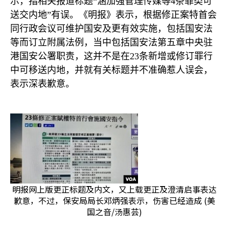
示，指相关报道标题“涵加强管理传媒等
4
条罪类可
送交内地”有误。《明报》表示，根据修正案特首会
同行政会议可维护国安及更有效实施，包括国安法
等而订立附属法例，当中包括国安法第五章中央驻
港国安公署职责，这并不是在
23
条新增或修订罪行
中可移送内地，并就有关标题并不准确惹人误会，
表示深表歉意。
明报网上版更正标题及内文，又上载更正及澄清启事表达
歉意，不过，保安局局长邓炳强表示，伤害已经造成 (美
国之音/汤惠芸)