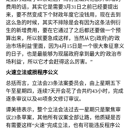
费用的话，其实它是需要
3
月
31
日之前已经要提出
来，要不然变成下个财政年度它没钱用，现在去到
这么急的时候，其实不排除是会有因为这条法例衍
生的新增费用，要在它通过了之后都还要做一个预
算出来，所以就要急成这样，当然从它
(
政府
)
的
'
政
治市场利益
'
里面，因为
4
月
15
日是一个很大象征意义
的日子，也是最能够为现届政府拿到最大的
'
政治市
场利益
'
，所以它才会赶得这么厉害。”
火速立法或损程序公义
总括而言，立法会
23
条法案委员会，由上星期五下
午至星期四，连续
7
天开会花了合共约
43
小时，完成
逐条审议以及
40
项条文修订审议。
谭美徳表示，整个立法会法过去一星期只是聚焦审
议
23
条草案，其他所有议案全部让路，他质疑是否
有需要这样“火速”完成立法，也有可能违反程序公