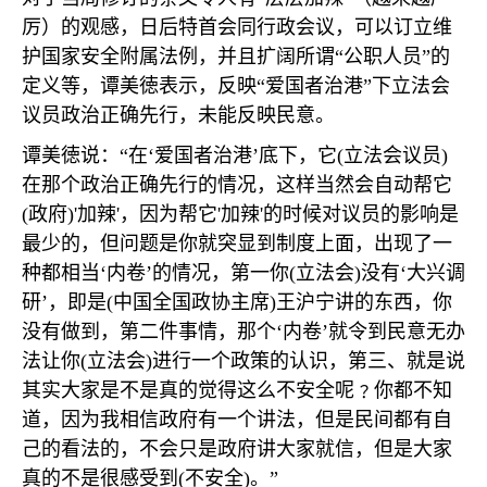
厉）的观感，日后特首会同行政会议，可以订立维
护国家安全附属法例，并且扩阔所谓“公职人员”的
定义等，谭美徳表示，反映“爱国者治港”下立法会
议员政治正确先行，未能反映民意。
谭美徳说：“在‘爱国者治港’底下，它
(
立法会议员
)
在那个政治正确先行的情况，这样当然会自动帮它
(
政府
)'
加辣
'
，因为帮它
'
加辣
'
的时候对议员的影响是
最少的，但问题是你就突显到制度上面，出现了一
种都相当‘内卷’的情况，第一你
(
立法会
)
没有‘大兴调
研’，即是
(
中国全国政协主席
)
王沪宁讲的东西，你
没有做到，第二件事情，那个‘内卷’就令到民意无办
法让你
(
立法会
)
进行一个政策的认识，第三、就是说
其实大家是不是真的觉得这么不安全呢﹖你都不知
道，因为我相信政府有一个讲法，但是民间都有自
己的看法的，不会只是政府讲大家就信，但是大家
真的不是很感受到
(
不安全
)
。”