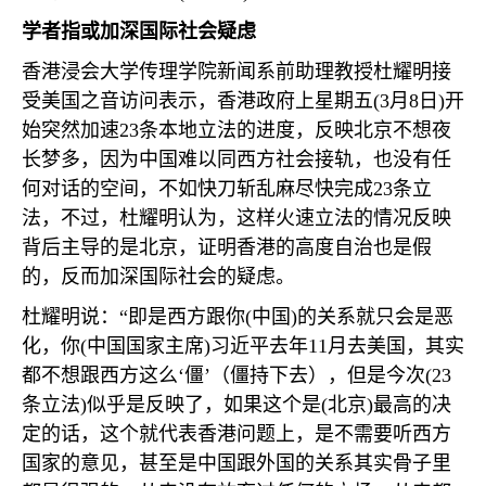
学者指或加深国际社会疑虑
香港浸会大学传理学院新闻系前助理教授杜耀明接
受美国之音访问表示，香港政府上星期五
(3
月
8
日
)
开
始突然加速
23
条本地立法的进度，反映北京不想夜
长梦多，因为中国难以同西方社会接轨，也没有任
何对话的空间，不如快刀斩乱麻尽快完成
23
条立
法，不过，杜耀明认为，这样火速立法的情况反映
背后主导的是北京，证明香港的高度自治也是假
的，反而加深国际社会的疑虑。
杜耀明说：“即是西方跟你
(
中国
)
的关系就只会是恶
化，你
(
中国国家主席
)
习近平去年
11
月去美国，其实
都不想跟西方这么‘僵’（僵持下去），但是今次
(23
条立法
)
似乎是反映了，如果这个是
(
北京
)
最高的决
定的话，这个就代表香港问题上，是不需要听西方
国家的意见，甚至是中国跟外国的关系其实骨子里