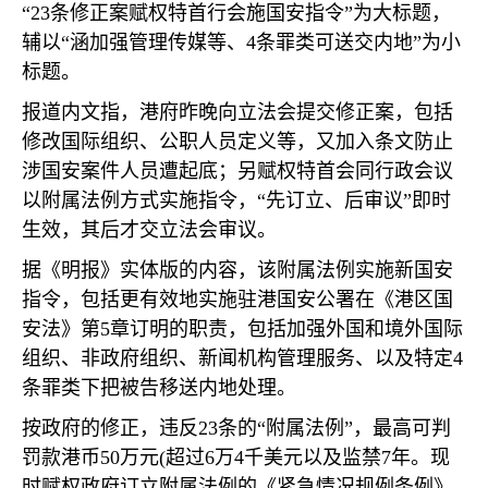
“
23
条修正案赋权特首行会施国安指令”为大标题，
辅以“涵加强管理传媒等、
4
条罪类可送交内地”为小
标题。
报道内文指，港府昨晚向立法会提交修正案，包括
修改国际组织、公职人员定义等，又加入条文防止
涉国安案件人员遭起底；另赋权特首会同行政会议
以附属法例方式实施指令，“先订立、后审议”即时
生效，其后才交立法会审议。
据《明报》实体版的内容，该附属法例实施新国安
指令，包括更有效地实施驻港国安公署在《港区国
安法》第
5
章订明的职责，包括加强外国和境外国际
组织、非政府组织、新闻机构管理服务、以及特定
4
条罪类下把被告移送内地处理。
按政府的修正，违反
23
条的“附属法例”，最高可判
罚款港币
50
万元
(
超过
6
万
4
千美元以及监禁
7
年。现
时赋权政府订立附属法例的《紧急情况规例条例》