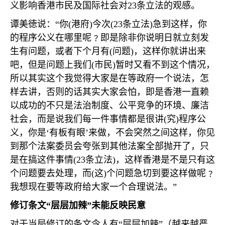
义影响香港市民及国际社会对
23
条立法的观感。
谭美徳说：“你
(
港府
)
今次
(23
条立法
)
急到这样，你
的程序公义在哪里呢﹖即是除非你说明日就立刻发
生有问题，或者下个月有
(
问题
)
，这样你就讲出来
吧，但是问题上我们
(
市民
)
暂时又看不到这个情况，
所以其实这个我觉得大家是在等政府一个说法，怎
样去讲，否则的话其实大家会怕，即是香港一直赖
以成功的不只是法治制度、公平竞争的环境、廉洁
社会，而是说我们每一件事情都是很讲
(
究
)
程序公
义，你是‘有板有眼’来做，不会突然之间这样，你见
到那个法案委员会夸张到其他法案全部抛开了，只
是在搞这件事情
(23
条立法
)
，这样香港是不是只有这
个问题要去处理，而
(
这
)
个问题急切到要这样做呢﹖
我想现在要等政府给大家一个合理说法。”
修订条文“层层加辣”未能反映民意
对于当局修订的条文令人有“层层加辣”（越来越严