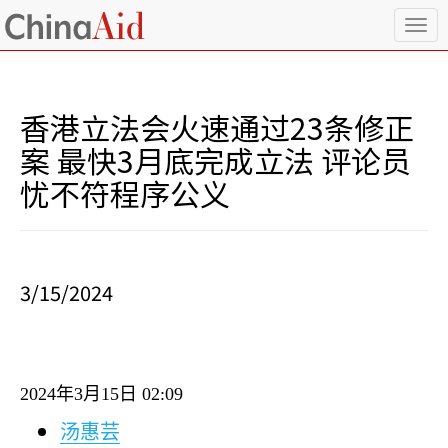
T
o
g
g
l
香港立法会火速通过23条修正
e
n
案 最快3月底完成立法 评论员
a
忧不符程序公义
v
i
g
a
t
i
3/15/2024
o
n
2024
年
3
月
15
日
02:09
汤惠芸