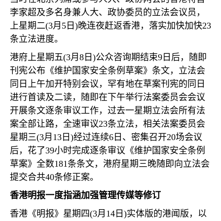
李家超及多名身兼人大、政协委员的立法会议员，
上星期二
(3
月
5
日
)
晚连夜赶返香港，落实加快加快
23
条立法进度。
港府上星期五
(3
月
8
日
)
公众咨询期结束
9
日后，随即
刊宪公布《维护国家安全条例草案》条文，立法会
同日上午加开特别会议，罕有地在草案刊宪的同日
进行首读及二读，随即在下午举行法案委员会会议
开展条文逐条审议工作，过去一星期立法会所有法
案全部让路，全速审议
23
条立法，相关法案委员会
星期三
(3
月
13
日
)
经过连续
6
日、密集召开
20
场会议
后，花了
39
小时完成逐条审议《维护国家安全条例
草案》全数
181
条条文，港府星期三晚随即向立法会
提交合共
40
条修正案。
香港明报一度指涵加强管理传媒等修订
香港《明报》星期四
(3
月
14
日
)
实体版的港闻版，以