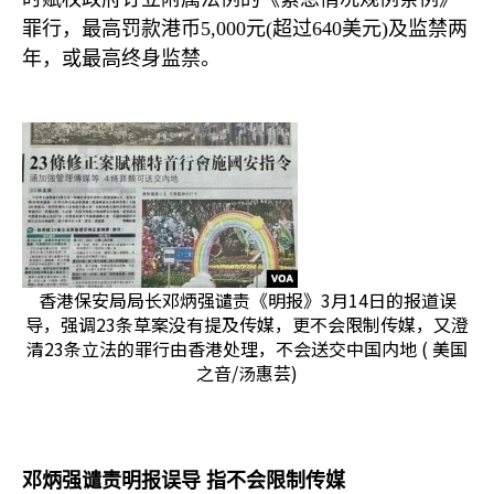
罪行，最高罚款港币
5,000
元
(
超过
640
美元
)
及监禁两
年，或最高终身监禁。
香港保安局局长邓炳强谴责《明报》3月14日的报道误
导，强调23条草案没有提及传媒，更不会限制传媒，又澄
清23条立法的罪行由香港处理，不会送交中国内地 ( 美国
之音/汤惠芸)
邓炳强谴责明报误导 指不会限制传媒