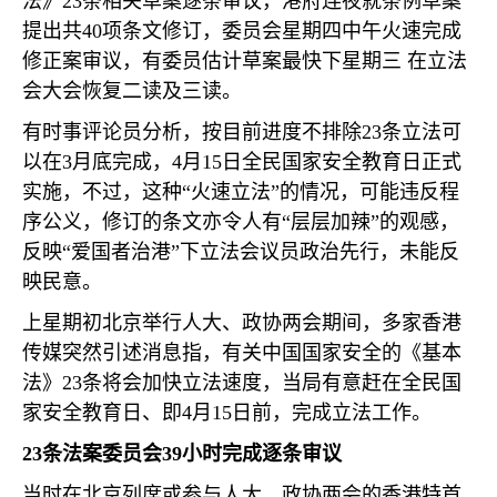
法》
23
条相关草案逐条审议，港府连夜就条例草案
提出共
40
项条文修订，委员会星期四中午火速完成
修正案审议，有委员估计草案最快下星期三 在立法
会大会恢复二读及三读。
有时事评论员分析，按目前进度不排除
23
条立法可
以在
3
月底完成，
4
月
15
日全民国家安全教育日正式
实施，不过，这种“火速立法”的情况，可能违反程
序公义，修订的条文亦令人有“层层加辣”的观感，
反映“爱国者治港”下立法会议员政治先行，未能反
映民意。
上星期初北京举行人大、政协两会期间，多家香港
传媒突然引述消息指，有关中国国家安全的《基本
法》
23
条将会加快立法速度，当局有意赶在全民国
家安全教育日、即
4
月
15
日前，完成立法工作。
23
条法案委员会
39
小时完成逐条审议
当时在北京列席或参与人大、政协两会的香港特首