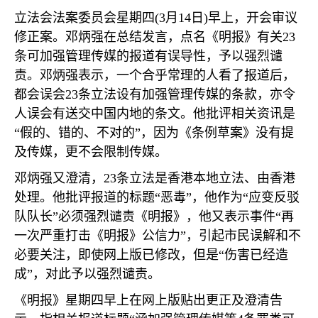
立法会法案委员会星期四
(3
月
14
日
)
早上，开会审议
修正案。邓炳强在总结发言，点名《明报》有关
23
条可加强管理传媒的报道有误导性，予以强烈谴
责。邓炳强表示，一个合乎常理的人看了报道后，
都会误会
23
条立法设有加强管理传媒的条款，亦令
人误会有送交中国内地的条文。他批评相关资讯是
“假的、错的、不对的”，因为《条例草案》没有提
及传媒，更不会限制传媒。
邓炳强又澄清，
23
条立法是香港本地立法、由香港
处理。他批评报道的标题“恶毒”，他作为“应变反驳
队队长”必须强烈谴责《明报》，他又表示事件“再
一次严重打击《明报》公信力”，引起市民误解和不
必要关注，即使网上版已修改，但是“伤害已经造
成”，对此予以强烈谴责。
《明报》星期四早上在网上版贴出更正及澄清告