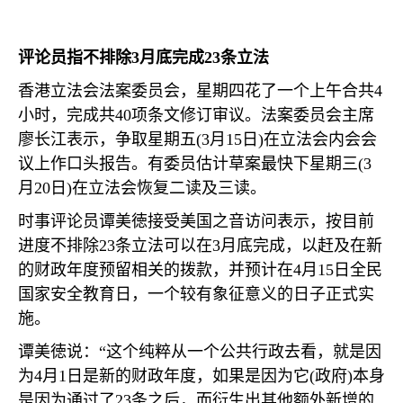
评论员指不排除
3
月底完成
23
条立法
香港立法会法案委员会，星期四花了一个上午合共
4
小时，完成共
40
项条文修订审议。法案委员会主席
廖长江表示，争取星期五
(3
月
15
日
)
在立法会内会会
议上作口头报告。有委员估计草案最快下星期三
(3
月
20
日
)
在立法会恢复二读及三读。
时事评论员谭美徳接受美国之音访问表示，按目前
进度不排除
23
条立法可以在
3
月底完成，以赶及在新
的财政年度预留相关的拨款，并预计在
4
月
15
日全民
国家安全教育日，一个较有象征意义的日子正式实
施。
谭美徳说：“这个纯粹从一个公共行政去看，就是因
为
4
月
1
日是新的财政年度，如果是因为它
(
政府
)
本身
是因为通过了
23
条之后，而衍生出其他额外新增的