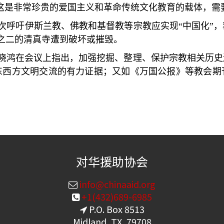
这是非常珍贵的爱国主义和革命传统文化教育的载体，需
次呼吁伊斯兰教、佛教和基督教等宗教应实现
“
中国化
”
，
之二的清真寺遭到破坏或摧毁。
晓鸿在会议上指出，加强挖掘、整理、保护宗教相关历史
东西方文明交流的有力证据；又如《万国公报》等教会期
对华援助协会
info@chinaaid.org
+1(432)689-6985
P.O. Box 8513
Midland, TX, 79708