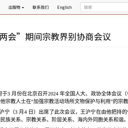
出版物
联系我们
English
“两会”期间宗教界别协商会议
府于
3
月份在北京召开
2024
年全国人大、政协全体会议（
其他宗教人士在
“
加强宗教活动场所文物保护与利用
”
的宗
沪宁（
3
月
4
日）出席了此次会议，王沪宁在由他把持的
、民族关系、宗教关系、阶层关系、海内外同胞关系和谐