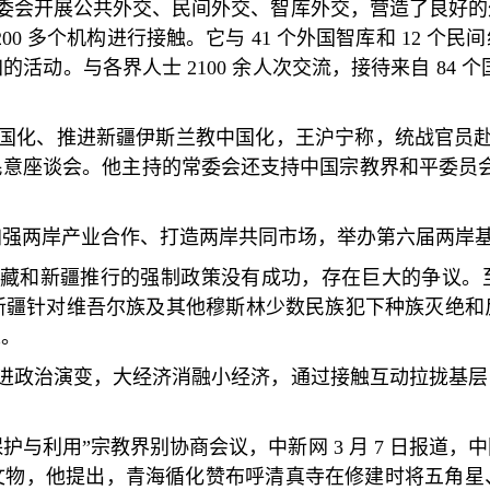
委会开展公共外交、民间外交、智库外交，营造了良好的
200
多个机构进行接触。它与
41
个外国智库和
12
个民间
加的活动。与各界人士
2100
余人次交流，接待来自
84
个
国化、推进新疆伊斯兰教中国化，王沪宁称，统战官员
民意座谈会。他主持的常委会还支持中国宗教界和平委员
加强两岸产业合作、打造两岸共同市场，举办第六届两岸
藏和新疆推行的强制政策没有成功，存在巨大的争议。
新疆针对维吾尔族及其他穆斯林少数民族犯下种族灭绝和
人。
进政治演变，大经济消融小经济，通过接触互动拉拢基层
保护与利用
”
宗教界别协商会议，中新网
3
月
7
日报道，中
文物，他提出，青海循化赞布呼清真寺在修建时将五角星