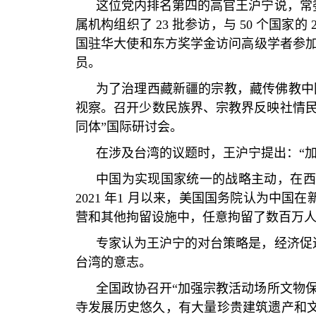
这位党内排名第四的高官王沪宁说，常
属机构组织了
23
批参访，与
50
个国家的
国驻华大使和东方奖学金访问高级学者参
员。
为了治理西藏新疆的宗教，藏传佛教中
视察。召开少数民族界、宗教界反映社情
同体
”
国际研讨会。
在涉及台湾的议题时，王沪宁提出：
“
中国为实现国家统一的战略主动，在西
2021
年
1
月以来，美国国务院认为中国在
营和其他拘留设施中，任意拘留了数百万
专家认为王沪宁的对台策略是，经济促
台湾的意志。
全国政协召开
“
加强宗教活动场所文物
寺发展历史悠久，有大量珍贵建筑遗产和