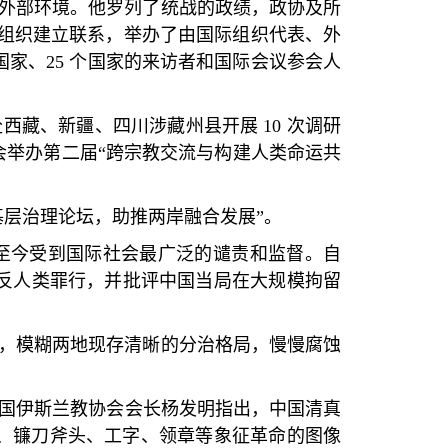
外部环境。他罗列了统战的政绩，政协及所
组织建立联系，举办了由国际组织代表、外
国家、
25
个国家的来访者和国际会议参会人
赴西藏、新疆、四川涉藏州县开展
10
次调研
会举办第二届
“
跨宗教交流与构建人类命运共
基层治理论坛，助推两岸融合发展
”
。
至今受到国际社会最广泛的谴责和监督。自
反人类罪行，并批评中国当局在大规模拘留
，模糊两地现存清晰的分治格局，慢慢腐蚀
国伊斯兰教协会会长杨发明指出，中国清真
、镰刀斧头、工字、领章等象征革命的图像