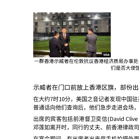
一群香港示威者在伦敦抗议香港经济质易办事处
们是否大使馆
示威者在门口前放上香港区旗，部份出
7
10
在大约
时
分，美国之音记者发现中国驻
普通话向他们查询后，他们急步走进会场
(David Clive
出席的宾客包括前港督卫奕信
邓莲如离开时，同行的丈夫、前香港律政