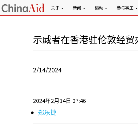
关于
新闻
运动
参与事工
示威者在香港驻伦敦经贸
2/14/2024
2024
2
14
07:46
年
月
日
郑乐捷