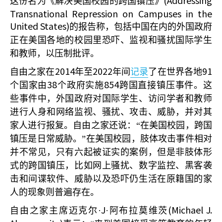
(Addressing
这份名为《解决美国校园的跨国镇压》
Transnational Repression on Campuses in the
United States)
的报告称，包括中国在内的外国政府
正在美国各地的校园里恐吓、监视和骚扰国际学生
和教师，以压制批评。
2014
2022
91
自由之家在
年至
年间
记录
了在世界各地
38
854
个国家由
个政府实施
跨国直接镇压事件。这
些事件中，外国政府对国际学生、访问学者和教师
进行人身和网络监视、骚扰、攻击、威胁，并对其
家人进行报复。自由之家还说：“在美国校园，跨国
镇压是日常威胁。”在美国校园，肢体攻击事件相对
并不常见，只有六起被证实的案例，但是非肢体形
式的跨国镇压，比如网上骚扰、数字监控、黑客袭
击和间谍软件、威胁以及恐吓仍生活在原籍国的家
人的现象则普遍存在。
J
(Michael J.
自由之家主席迈克尔·
·阿布拉莫维茨