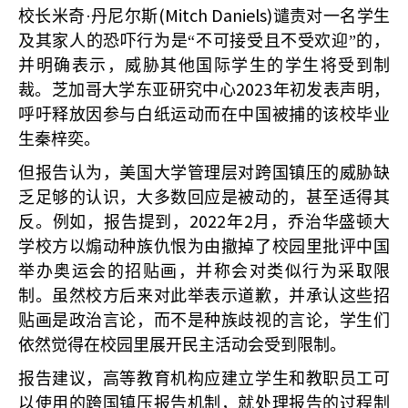
(Mitch Daniels)
校长米奇·丹尼尔斯
谴责对一名学生
及其家人的恐吓行为是“不可接受且不受欢迎”的，
并明确表示，威胁其他国际学生的学生将受到制
2023
裁。芝加哥大学东亚研究中心
年初发表声明，
呼吁释放因参与白纸运动而在中国被捕的该校毕业
生秦梓奕。
但报告认为，美国大学管理层对跨国镇压的威胁缺
乏足够的认识，大多数回应是被动的，甚至适得其
2022
2
反。例如，报告提到，
年
月，乔治华盛顿大
学校方以煽动种族仇恨为由撤掉了校园里批评中国
举办奥运会的招贴画，并称会对类似行为采取限
制。虽然校方后来对此举表示道歉，并承认这些招
贴画是政治言论，而不是种族歧视的言论，学生们
依然觉得在校园里展开民主活动会受到限制。
报告建议，高等教育机构应建立学生和教职员工可
以使用的跨国镇压报告机制，就处理报告的过程制