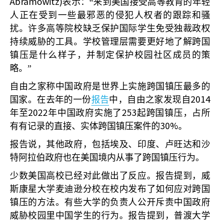
Abramowitz)
表示：“来到美国接受高等教育的年轻
人正在受到一些最邪恶的侵犯人权者的跟踪和骚
扰。许多高等院校缺乏保护国际学生免受独裁政权
持续威胁的工具。学校管理层需要更好地了解跨国
镇压是什么样子，并制定保护校园社区成员的策
略。”
自由之家称中国政府是世界上实施跨国镇压最多的
2014
国家。在去年的一份
报告
中，自由之家发现自
2022
253
年至
年中国政府实施了
起跨国镇压，占所
30%
有有记录的直接、实体跨国镇压案件的
。
报告说，其他政府，包括埃及、印度、卢旺达和沙
特阿拉伯政府也在美国境内从事了跨国镇压行为。
少数美国高校已经对此做出了反应。报告提到，威
斯康星大学麦迪逊分校在校内发布了如何应对跨国
镇压的方法。有些大学的负责人公开斥责中国政府
威胁校园里中国学生的行为。报告提到，普渡大学