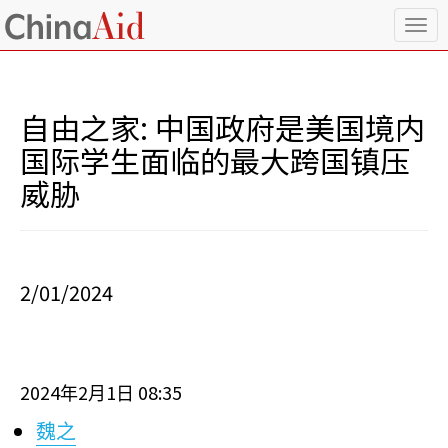
T
o
g
g
l
自由之家: 中国政府是美国境内
e
n
国际学生面临的最大跨国镇压
a
威胁
v
i
g
a
t
i
2/01/2024
o
n
2024
2
1
08:35
年
月
日
魏之