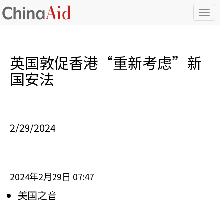
T
o
g
g
l
英国敦促香港“重新考虑”新
e
n
国安法
a
v
i
g
a
2/29/2024
t
i
o
n
2024
2
29
07:47
年
月
日
美国之音