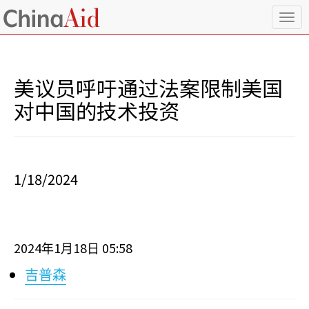
T
o
g
g
l
美议员呼吁通过法案限制美国
e
n
对中国的技术投资
a
v
i
g
a
1/18/2024
t
i
o
n
2024
1
18
05:58
年
月
日
吉普森