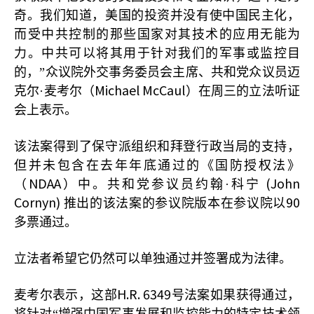
奇。我们知道，美国的投资并没有使中国民主化，
而受中共控制的那些国家对其技术的应用无能为
力。中共可以将其用于针对我们的军事或监控目
的，”众议院外交事务委员会主席、共和党众议员迈
Michael McCaul
克尔·麦考尔（
）在周三的立法听证
会上表示。
该法案得到了保守派组织和拜登行政当局的支持，
但并未包含在去年年底通过的《国防授权法》
NDAA
(John
（
）中。共和党参议员约翰·科宁
Cornyn)
90
推出的该法案的参议院版本在参议院以
多票通过。
立法者希望它仍然可以单独通过并签署成为法律。
H.R. 6349
麦考尔表示，这部
号法案如果获得通过，