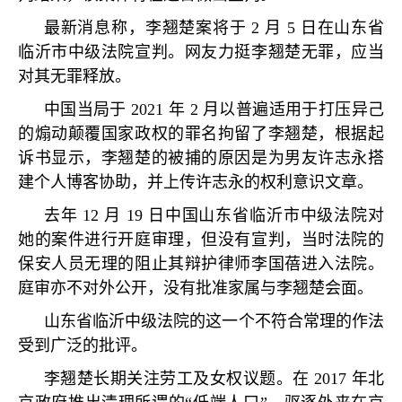
最新消息称，李翘楚案将于
2
月
5
日在山东省
临沂市中级法院宣判。网友力挺李翘楚无罪，应当
对其无罪释放。
中国当局于
2021
年
2
月以普遍适用于打压异己
的煽动颠覆国家政权的罪名拘留了李翘楚，根据起
诉书显示，李翘楚的被捕的原因是为男友许志永搭
建个人博客协助，并上传许志永的权利意识文章。
去年
12
月
19
日中国山东省临沂市中级法院对
她的案件进行开庭审理，但没有宣判，当时法院的
保安人员无理的阻止其辩护律师李国蓓进入法院。
庭审亦不对外公开，没有批准家属与李翘楚会面。
山东省临沂中级法院的这一个不符合常理的作法
受到广泛的批评。
李翘楚长期关注劳工及女权议题。在
2017
年北