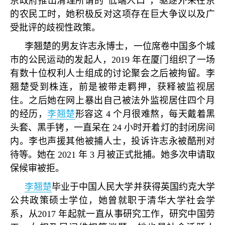
京政府推出清理所谓的
“
低端人口
”
，驱逐外来在京
的农民工时，她积极反对这项存在巨大争议以及广
受批评的歧视性政策。
李翘楚的男友许志永博士，一位席卷中国多个城
市的公民运动的发起人，
2019
年在厦门组织了一场
有数十位权利人士组成的讨论聚会之后被拘留。李
翘楚受到株连，前是被带走羁押，获释被监视居
住。之后她在网上暴出自己被法外监视居住四个月
的经历，
李翘楚
形容这
4
个月很难熬，每天戴着黑
头套、黑手铐，一直呆在
24
小时开着灯的封闭房间
内。李也声援其他被捕人士，投诉许志永被酷刑对
待等。她在
2021
年
3
月被正式批捕。她多次申请取
保候审被拒。
李翘楚
毕业于中国人民大学并获得英国约克大学
公共政策硕士学位，她曾就职于清华大学社会学
系，从
2017
年起就一直从事研究工作，研究中国劳