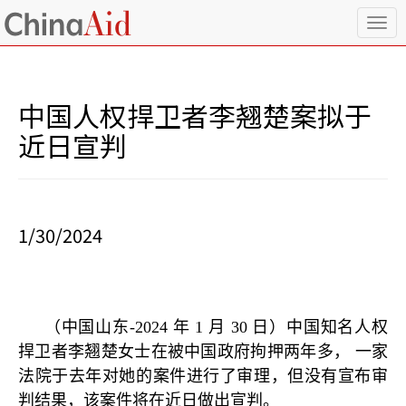
T
o
g
g
l
中国人权捍卫者李翘楚案拟于
e
n
近日宣判
a
v
i
g
a
1/30/2024
t
i
o
n
（中国山东
-2024
年
1
月
30
日）中国知名人权
捍卫者李翘楚女士在被中国政府拘押两年多， 一家
法院于去年对她的案件进行了审理，但没有宣布审
判结果，该案件将在近日做出宣判。