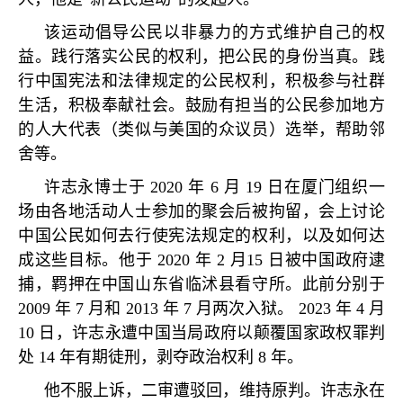
该运动倡导公民以非暴力的方式维护自己的权
益。践行落实公民的权利，把公民的身份当真。践
行中国宪法和法律规定的公民权利，积极参与社群
生活，积极奉献社会。鼓励有担当的公民参加地方
的人大代表（类似与美国的众议员）选举，帮助邻
舍等。
许志永博士于
2020
年
6
月
19
日在厦门组织一
场由各地活动人士参加的聚会后被拘留，会上讨论
中国公民如何去行使宪法规定的权利，以及如何达
成这些目标。他于
2020
年
2
月
15
日被中国政府逮
捕，羁押在中国山东省临沭县看守所。此前分别于
2009
年
7
月和
2013
年
7
月两次入狱。
2023
年
4
月
10
日，许志永遭中国当局政府以颠覆国家政权罪判
处
14
年有期徒刑，剥夺政治权利
8
年。
他不服上诉，二审遭驳回，维持原判。许志永在