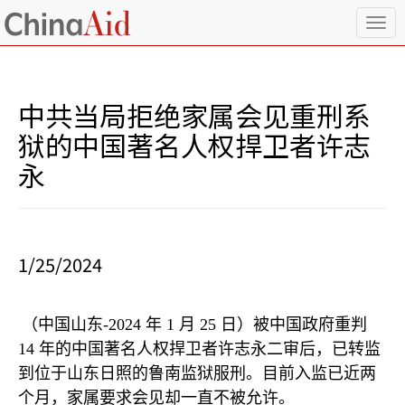
T
o
g
g
l
中共当局拒绝家属会见重刑系
e
n
狱的中国著名人权捍卫者许志
a
永
v
i
g
a
t
i
1/25/2024
o
n
（中国山东
-2024
年
1
月
25
日）被中国政府重判
14
年的中国著名人权捍卫者许志永二审后，已转监
到位于山东日照的鲁南监狱服刑。目前入监已近两
个月，家属要求会见却一直不被允许。