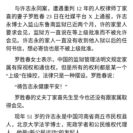
与许志永同案，遭遇重判
12
年的人权律师丁家
喜的妻子罗胜春
23
日在社媒平台
X
上通报，许志
永博士入监山东鲁南监狱已近两个月，许的家里人
要求会见，监狱方一直说在等上级批准而不被允许
会见。许志永的家人一直没有收到他入狱以后的任
何书信，想必寄信也是不被上级批准。
罗胜春女士表示，中国的监狱管理法明文规定家
属有探视权和通信权，但是所有的权利都是某一个
“
上级
”
在操控，法律只是一种摆设。罗胜春说：
“
祷告志永健康平安！
”
罗胜春的丈夫丁家喜先生至今也还没有跟家属取
得会见。
现年
51
岁的许志永是中国河南省商丘市民权县
人，北京大学法学博士，宪政学者和公民维权代理
人，他是
“
新公民运动
”
的发起人。