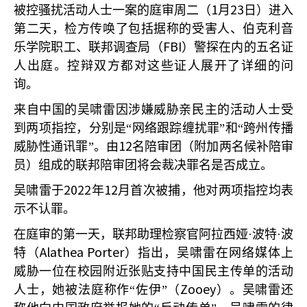
1
23
被控骚扰活动人士一案的庭审周二（
月
日）进入
第二天，检方传唤了包括据称的受害人、伯克利音
FBI
乐学院职工、联邦调查局（
）警探在内的五名证
人出庭。控辩双方都对这些证人展开了详细的问
询。
来自中国的吴啸雷因涉嫌威胁亲民主的活动人士受
到两项指控，分别是“网络跟踪缠扰罪”和“跨州传播
12
威胁性通讯罪”。由
名陪审团（附加两名候补陪审
员）组成的联邦陪审团将会裁决罪名是否成立。
2022
12
吴啸雷于
年
月首次被捕，他对两项指控均表
示不认罪。
在庭审的第一天，联邦助理检察官阿拉西娅·波特·波
Alathea Porter
特（
）指出，吴啸雷在网络媒体上
威胁一位在校园附近张贴支持中国民主传单的活动
Zooey
人士，她被法庭称作“佐伊”（
）。吴啸雷还