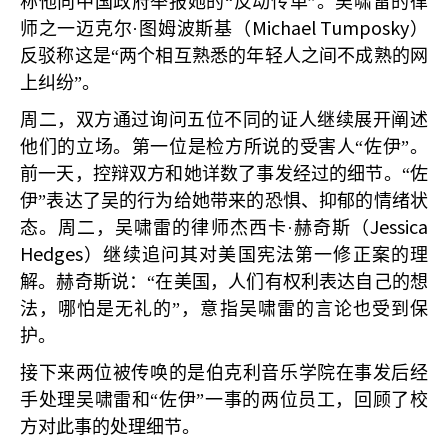
称他向中国政府举报她的“反动传单”。吴啸雷的律
Michael Tumposky
师之一迈克尔·图姆波斯基（
）
反驳称这是“两个相互熟悉的年轻人之间不成熟的网
上纠纷”。
周二，双方通过询问五位不同的证人继续展开阐述
他们的立场。第一位是检方所说的受害人“佐伊”。
前一天，控辩双方和她详数了事发经过的细节。“佐
伊”表达了吴的行为给她带来的恐惧、抑郁的情绪状
Jessica
态。周二，吴啸雷的律师杰西卡·赫奇斯（
Hedges
）继续追问其对美国宪法第一修正案的理
解。赫奇斯说：“在美国，人们有权利表达自己的想
法，哪怕是无礼的”，意指吴啸雷的言论也受到保
护。
接下来两位被传唤的是伯克利音乐学院在事发后经
手处理吴啸雷和“佐伊”一事的两位员工，回顾了校
方对此事的处理细节。