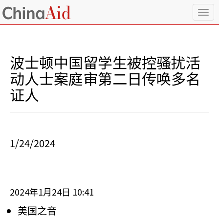
T
o
g
g
l
波士顿中国留学生被控骚扰活
e
n
动人士案庭审第二日传唤多名
a
证人
v
i
g
a
t
i
1/24/2024
o
n
2024
1
24
10:41
年
月
日
美国之音