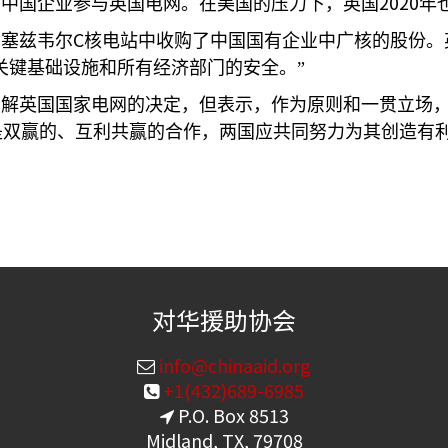
2020
制中国企业参与英国电网。在美国的压力下，英国
年
C
的塞兹韦尔
核电站中收购了中国国有企业中广核的股份。
关键基础设施和所有经济部门的安全。”
解英国国家电网的决定，但表示，作为原则和一贯立场，
是双赢的、互利共赢的合作，两国应共同努力为其创造有利
对华援助协会
info@chinaaid.org
+1(432)689-6985
P.O. Box 8513
Midland, TX, 79708