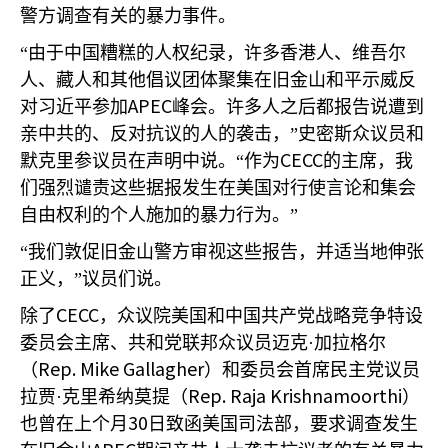
警方调查有关的暴力事件。
“由于中国糟糕的人权纪录，许多香港人、维吾尔
人、藏人和其他倡议团体聚集在旧金山和平示威反
APEC
对习近平参加
峰会。许多人之后都报告说遭到
亲中共的、反对抗议的人的袭击，”史密斯众议员和
CECC
默克里参议员在声明中说。“作为
的主席，我
们强烈谴责这些据报发生在美国对行使言论和集会
自由权利的个人施加的暴力行为。”
“我们敦促旧金山警方审视这些报告，并适当地伸张
正义，”议员们说。
CECC
除了
，众议院美国和中国共产党战略竞争特设
委员会主席、共和党联邦众议员迈克·加拉格尔
Rep. Mike Gallagher
（
）和委员会首席民主党议员
Rep. Raja Krishnamoorthi
拉贾·克里希纳莫提（
）
30
也曾在上个月
日致函美国司法部，要求调查发生