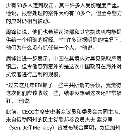
50
少有
多人遭到攻击，其中许多人受伤程度严重。
10
他说，报警处理的案件大约有
多个，但至今警方
的应对仍相当被动。
周锋锁说，他们也希望司法部和其它执法机构能提
供给一个明确的解释。“在许多证据明确的情况下，
他们为什么没有抓任何一个人，”他说。
周锋锁进一步表示，中国在其境内对异见采取严厉
镇压，但令他感到意外的是这次中国政府在海外对
抗议者进行压制的规模。
FBI
“过去这几年
抓了一些中共所谓的侨领，我觉得
这次他们应该收敛一些，结果没想到这次还非常猖
狂，”他说。
CECC
此前，
主席史密斯众议员和委员会共同主席、
来自俄勒冈州的民主党联邦参议员杰夫·默克里
Sen. Jeff Merkley
（
）曾发布联合声明，敦促加州