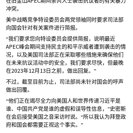
APEC
在旧金山
期间亲共人士袭击抗议者的有关暴力
冲突。
美中战略竞争特设委员会两党领袖同时要求司法部
向国会针对有关案件进行简报。
“我们要求您向特设委员会提供简报，说明最近
APEC
峰会期间支持民主的和平示威者遭到袭击的情
况，以及美国司法部正在采取哪些措施来确保他们
在未来抗议活动中的安全，我们要求尽快，但最晚
2023
12
13
在
年
月
日之前，做出回复。”
不过，截至目前为止，司法部尚未针对国会的呼声
做出回覆。
“他们正在竭尽全力向美国人和世界传递习近平是
谁、中国共产党是谁的虚假和误导性信息，”史密斯
在会后接受美国之音采访时说。“所以我认为拜登政
府和国会都需要正视这个事实。”