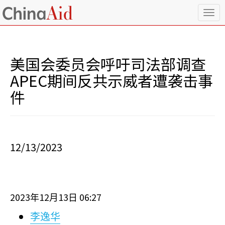
T
o
g
g
l
美国会委员会呼吁司法部调查
e
n
APEC期间反共示威者遭袭击事
a
件
v
i
g
a
t
i
12/13/2023
o
n
2023
12
13
06:27
年
月
日
李逸华