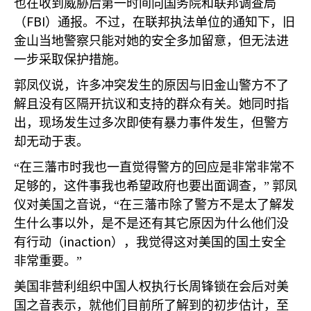
也在收到威胁后第一时间向国务院和联邦调查局
FBI
（
）通报。不过，在联邦执法单位的通知下，旧
金山当地警察只能对她的安全多加留意，但无法进
一步采取保护措施。
郭凤仪说，许多冲突发生的原因与旧金山警方不了
解且没有区隔开抗议和支持的群众有关。她同时指
出，现场发生过多次即使有暴力事件发生，但警方
却无动于衷。
“在三藩市时我也一直觉得警方的回应是非常非常不
足够的，这件事我也希望政府也要出面调查，”
郭凤
仪对美国之音说，“在三藩市除了警方不是太了解发
生什么事以外，是不是还有其它原因为什么他们没
inaction
有行动（
），我觉得这对美国的国土安全
非常重要。”
美国非营利组织中国人权执行长周锋锁在会后对美
国之音表示，就他们目前所了解到的初步估计，至