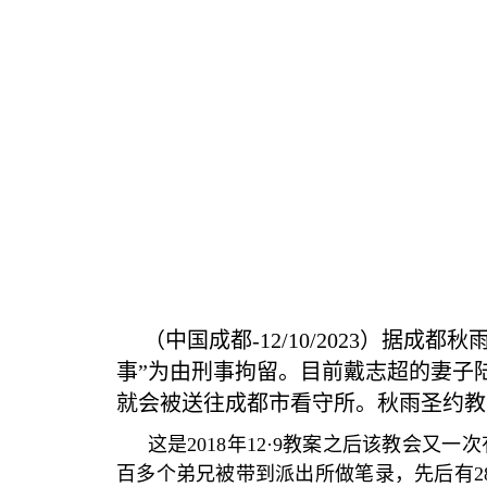
（中国成都
-12/10/2023
）据成都秋
事
”
为由刑事拘留。目前戴志超的妻子
就会被送往成都市看守所。秋雨圣约教
这是
2018
年
12·9
教案之后该教会又一次
百多个弟兄被带到派出所做笔录，先后有
2