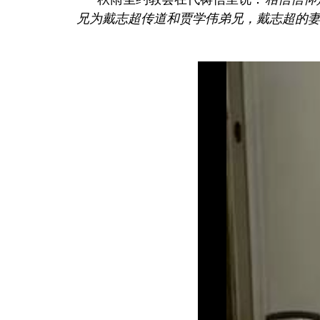
兄为戴志超传道和贾学伟弟兄，戴志超的