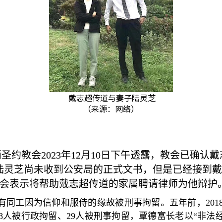
戴志超传道与妻子陆灵芝
（来源：网络）
雨圣约教会
2023
年
12
月
10
日下午透露，教会已确认戴
陆灵芝尚未收到公安局的正式文书，但是已经接到戴
会表示将帮助戴志超传道的家属聘请律师为他辩护
有同工因为信仰和服侍的缘故被刑事拘留。五年前，
201
8
人被行政拘留、
29
人被刑事拘留，覃德富长老以
“
非法