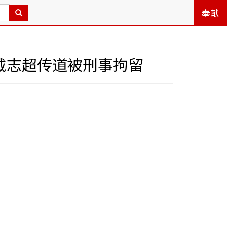
奉献
戴志超传道被刑事拘留