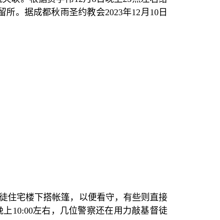
留所。据成都秋雨圣约教会
2023
年
12
月
10
日
徒住宅楼下搭帐篷，以便看守，有些则直接
晚上
10:00
左右，几位警察还在用力敲基督徒