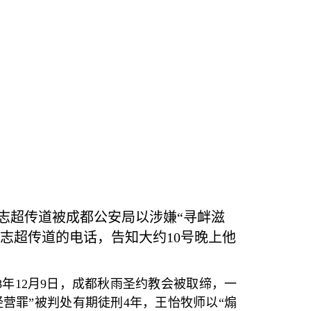
志超传道被成都公安局以涉嫌
“
寻衅滋
志超传道的电话，告知大约
10
号晚上他
。
8
年
12
月
9
日，成都秋雨圣约教会被取缔，一
经营罪
”
被判处有期徒刑
4
年，王怡牧师以
“
煽