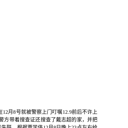
在
12
月
8
号就被警察上门叮嘱
12.9
前后不许上
警方带着搜查证还搜查了戴志超的家，并把
就失联。根据贾学伟
12
月
8
日晚上
23
点左右给