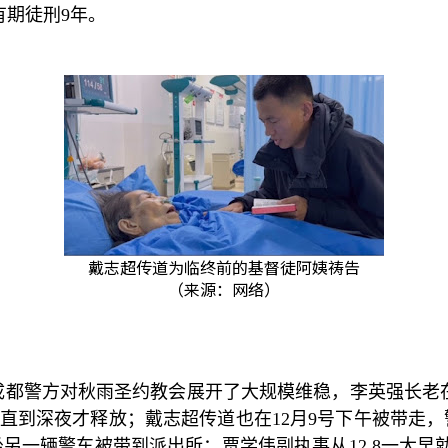
有期徒刑
9
年。
戴志超传道为临终前的基督徒阿姨祷告
（来源：网络）
成都警方对秋雨圣约教会展开了大规模维稳，李英强长老
直到深夜才释放；戴志超传道也在
12
月
9
号下午被带走，
坐另一辆警车被带到派出所；贾学伟副执事从
12.8
一大早