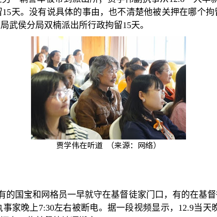
留
15
天。没有说具体的事由，也不清楚他被关押在哪个拘
安局武侯分局双楠派出所行政拘留
15
天。
贾学伟在听道 （来源：网络）
有的国宝和网格员一早就守在基督徒家门口，有的在基督
执事家晚上
7:30
左右被断电。据一段视频显示，
12.9
当天