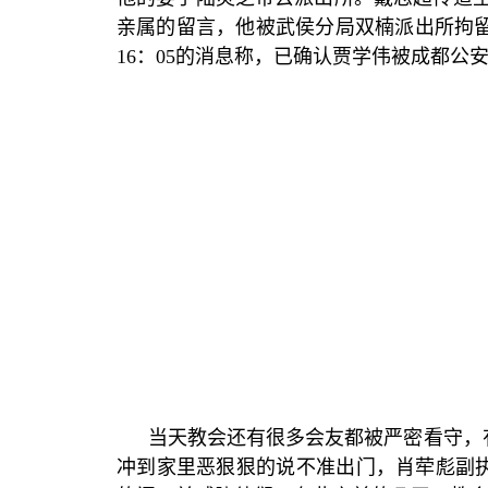
亲属的留言，他被武侯分局双楠派出所拘
16
：
05
的消息称，已确认贾学伟被成都公
当天教会还有很多会友都被严密看守，
冲到家里恶狠狠的说不准出门，肖荦彪副