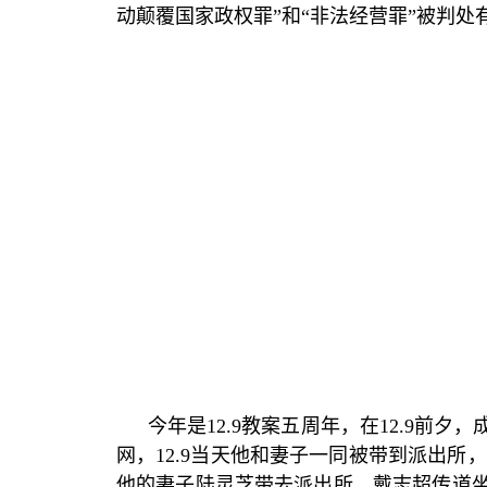
动颠覆国家政权罪
”
和
“
非法经营罪
”
被判处
今年是
12.9
教案五周年，在
12.9
前夕，
网，
12.9
当天他和妻子一同被带到派出所，
他的妻子陆灵芝带去派出所。戴志超传道