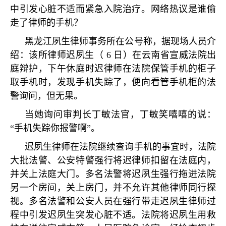
中引发心脏不适而紧急入院治疗。网络热议是谁偷
走了律师的手机？
黑龙江夙生律师事务所在公号称，据现场人员介
绍：该所律师迟夙生（
6
日）在云南省宣威法院出
庭辩护，下午休庭时迟律师在法院保管手机的柜子
取手机时，发现手机失踪了，便向看管手机柜的法
警询问，但无果。
当她询问审判长丁敏法官，丁敏笑嘻嘻的说：
“
手机失踪你报警啊
”
。
迟夙生律师在法院继续查询手机的事宜时，法院
大批法警、公安特警强行将迟律师扣留在法庭内，
并关上法庭大门。多名法警将迟夙生强行拖进法院
另一个房间，关上房门，并不允许其他律师同行探
视。多名法警和公安人员在强行带走迟夙生律师过
程中引发迟夙生突发心脏不适。法院将迟夙生用救