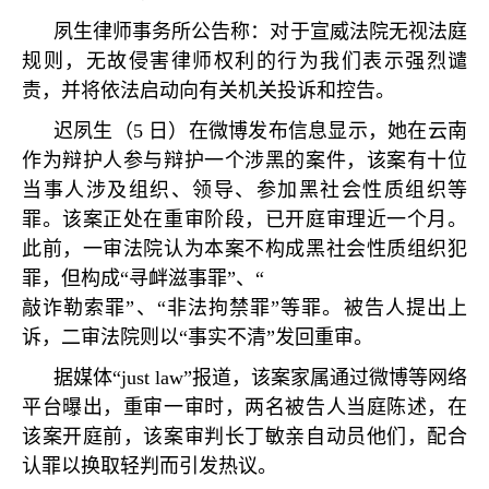
夙生律师事务所公告称：对于宣威法院无视法庭
规则，无故侵害律师权利的行为我们表示强烈谴
责，并将依法启动向有关机关投诉和控告。
迟夙生（
5
日）在微博发布信息显示，她在云南
作为辩护人参与辩护一个涉黑的案件，该案有十位
当事人涉及组织、领导、参加黑社会性质组织等
罪。该案正处在重审阶段，已开庭审理近一个月。
此前，一审法院认为本案不构成黑社会性质组织犯
罪，但构成
“
寻衅滋事罪
”
、
“
敲诈勒索罪
”
、
“
非法拘禁罪
”
等罪。被告人提出上
诉，二审法院则以
“
事实不清
”
发回重审。
据媒体
“just law”
报道，该案家属通过微博等网络
平台曝出，重审一审时，两名被告人当庭陈述，在
该案开庭前，该案审判长丁敏亲自动员他们，配合
认罪以换取轻判而引发热议。