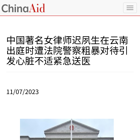
T
o
g
g
l
中国著名女律师迟夙生在云南
e
n
出庭时遭法院警察粗暴对待引
a
发心脏不适紧急送医
v
i
g
a
t
i
11/07/2023
o
n