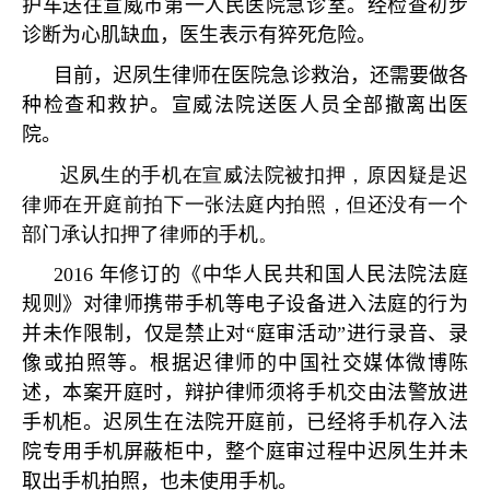
护车送往宣威市第一人民医院急诊室。经检查初步
诊断为心肌缺血，医生表示有猝死危险。
目前，迟夙生律师在医院急诊救治，还需要做各
种检查和救护。宣威法院送医人员全部撤离出医
院。
迟夙生的手机在宣威法院被扣押，原因疑是迟
律师在开庭前拍下一张法庭内拍照，但还没有一个
部门承认扣押了律师的手机。
2016
年修订的《中华人民共和国人民法院法庭
规则》对律师携带手机等电子设备进入法庭的行为
并未作限制，仅是禁止对
“
庭审活动
”
进行录音、录
像或拍照等。根据迟律师的中国社交媒体微博陈
述，本案开庭时，辩护律师须将手机交由法警放进
手机柜。迟夙生在法院开庭前，已经将手机存入法
院专用手机屏蔽柜中，整个庭审过程中迟夙生并未
取出手机拍照，也未使用手机。