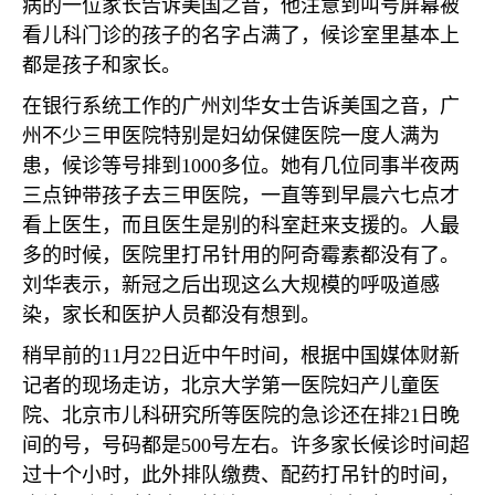
病的一位家长告诉美国之音，他注意到叫号屏幕被
看儿科门诊的孩子的名字占满了，候诊室里基本上
都是孩子和家长。
在银行系统工作的广州刘华女士告诉美国之音，广
州不少三甲医院特别是妇幼保健医院一度人满为
患，候诊等号排到
1000
多位。她有几位同事半夜两
三点钟带孩子去三甲医院，一直等到早晨六七点才
看上医生，而且医生是别的科室赶来支援的。人最
多的时候，医院里打吊针用的阿奇霉素都没有了。
刘华表示，新冠之后出现这么大规模的呼吸道感
染，家长和医护人员都没有想到。
稍早前的
11
月
22
日近中午时间，根据中国媒体财新
记者的现场走访，北京大学第一医院妇产儿童医
院、北京市儿科研究所等医院的急诊还在排
21
日晚
间的号，号码都是
500
号左右。许多家长候诊时间超
过十个小时，此外排队缴费、配药打吊针的时间，