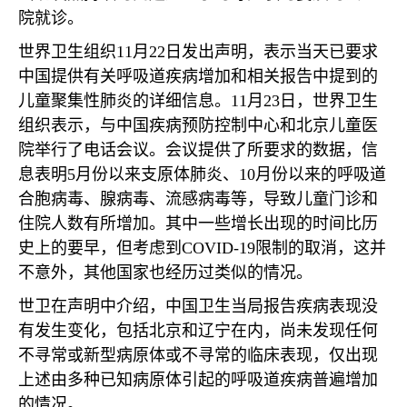
院就诊。
世界卫生组织
11
月
22
日发出声明，表示当天已要求
中国提供有关呼吸道疾病增加和相关报告中提到的
儿童聚集性肺炎的详细信息。
11
月
23
日，世界卫生
组织表示，与中国疾病预防控制中心和北京儿童医
院举行了电话会议。会议提供了所要求的数据，信
息表明
5
月份以来支原体肺炎、
10
月份以来的呼吸道
合胞病毒、腺病毒、流感病毒等，导致儿童门诊和
住院人数有所增加。其中一些增长出现的时间比历
史上的要早，但考虑到
COVID-19
限制的取消，这并
不意外，其他国家也经历过类似的情况。
世卫在声明中介绍，中国卫生当局报告疾病表现没
有发生变化，包括北京和辽宁在内，尚未发现任何
不寻常或新型病原体或不寻常的临床表现，仅出现
上述由多种已知病原体引起的呼吸道疾病普遍增加
的情况。