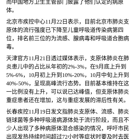
而中国地方卫生主管部门披露了他们认定的病原
体。
北京市疾控中心
11
月
22
日表示，目前北京市肺炎支
原体的流行强度已下降至儿童呼吸道传染病第四
位，排名前三位的为流感、腺病毒和呼吸道合胞病
毒。
天津官方
11
月
21
日透过媒体表示，支原体肺炎在肺
炎患儿中的占比从年初的
2%-3%
，在
9
月底上升到
5%-6%
，
10
月初上升到
10%-20%
，
10
月中旬上升到
40%-50%
，呈现高峰流行态势。目前基本维持在这
一比例没有上升，可以说已达峰值，但支原体肺炎
重症患者还在增加，这与重症发展的滞后性有关。
长春疾控
11
月
19
日发文指肺炎支原体、流感、肺炎
链球菌等多种呼吸道病源体处于流行阶段，而且不
少人出现了多种病原体混合感染的情况，呼吁市民
出现发热持续时间超过
72
小时等症状时要及时去医