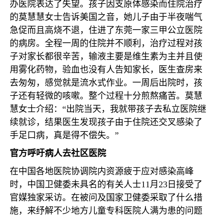
办医院表达了失望。孩子因支原体感染而住院治疗
的莫慧慧女士告诉美国之音，她儿子由于半夜喘气
急促而且高烧不退，住进了东莞一家三甲公立医院
的病房。全程一周的住院并不顺利，治疗过程对孩
子对家长都很辛苦，输液主要是维生素为主并且使
用雾化药物，验血也没有人告知家长，医生查房来
去匆匆，感觉就是流水式作业。一周后出院时，孩
子还有轻微的咳嗽。整个过程十分煎熬痛苦。莫慧
慧女士介绍：“出院当天，我就带孩子去私立医院继
续就诊，结果医生发现孩子由于住院还交叉感染了
手足口病，真是得不偿失。”
官方呼吁病人去社区医院
在中国各地医院协调院内资源疲于应对感染高峰
时，中国卫健委未具名的有关人士
11
月
23
日接受了
官媒独家采访。在被问及国家卫健委采取了什么措
施，来纾解不少地方儿童专科医院人满为患的问题