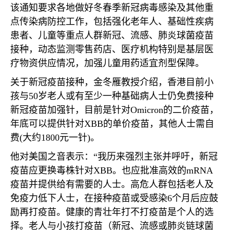
该通知要求各地做好冬春季新冠病毒感染及其他重
点传染病防控工作，包括强化老年人、基础性疾病
患者、儿童等重点人群新冠、流感、肺炎球菌疫苗
接种，动态监测零售药店、医疗机构特别是基层医
疗物资供应情况，加强儿童用药适宜剂型保障。
关于新冠疫苗接种，金冬雁教授介绍，香港目前小
孩与
50
岁老人或有至少一种基础病人士仍免费接种
新冠疫苗加强针，目前是针对
Omicron
的二价疫苗，
年底可以提供针对
XBB
的单价疫苗，其他人士需自
费
(
大约
1800
元一针
)
。
他对美国之音表示：“我历来强烈主张并呼吁，新冠
疫苗应更换毒株针对
XBB
。也应批准高效的
mRNA
疫苗并提供给有需要的人士。高危人群包括老人及
免疫力低下人士，在接种疫苗或受感染
6
个月后应鼓
励再打疫苗。健康的青壮年打不打疫苗是个人的选
择。老人与小孩打疫苗（新冠、流感或肺炎链球菌