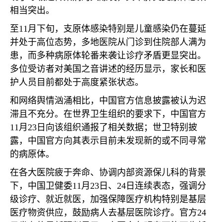
相当突出。
至
11
月下旬，支原体感染特别是儿童感染仍在蔓延
并处于高位态势，多地医院从门诊到住院部人满为
患，而多种病原体轮番来袭让诊疗矛盾更显突出。
多位受访者对美国之音讲述的经历显示，家长和医
护人员目前都处于高度紧张状态。
和网络舆情汹涌相比，中国官方信息披露被认为迟
滞且不充分。在世界卫生组织的要求下，中国官方
11
月
23
日向该组织通报了相关数据；世卫特别披
露，中国官方向其表示目前未发现新的或不同寻常
的病原体。
在各大医院疲于奔命、协调内部资源保儿科的背景
下，中国卫健委
11
月
23
日、
24
日连续表态，强调分
级诊疗、就近就医，加强保障医疗机构特别是基层
医疗物资供应，鼓励病人去基层医院诊疗。官方
24