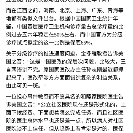
而在江西之前，海南、北京、上海、广东、青海等
地都有类似文件出台。根据中国国家卫生统计年
鉴，中国基层医疗卫生机构诊疗量占总诊疗量的比
例过去五六年稳定在
50%
左右，而中国官方为分级
诊疗试点拟定的这一比例是保底
65%
。
关于分级诊疗的推进速度问题，金冬雁教授告诉美
国之音：“这是中国医改的深层次问题，比较大，三
言两语讲不完。原国家医改办主任孙志刚最近都抓
起来了，医改牵涉方方面面错综复杂的利益关系，
由此可见一斑。“
一位担心事件敏感而不愿具名的和睦家医院医生告
诉美国之音：“公立社区医院现在还是形式化的，上
面下拨经费、下面想着怎么完成任务，而且社区医
院的医生总体水平也还是差一点，所以病人对社区
医院谈不上信任。但从趋势上看肯定是对的，医保