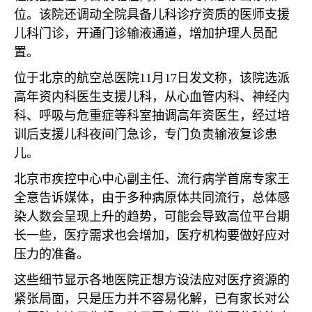
位。该院还调动全院具备儿科诊疗资质的医师支援
儿科门诊，开通门诊输液通道，增加护理人员配
置。
位于北京的航空总医院
11
月
17
日发文称，该院选派
高年资内科医生支援儿科，从心血管内科、神经内
科、呼吸与危重症等科室抽调高年资医生，经过培
训后支援儿科夜间门急诊，专门负责输液复诊患
儿。
北京市疾控中心中心副主任、流行病学首席专家王
全意告诉媒体，由于多种病原体共同流行，总体感
染人数会呈现上升的趋势，可能会导致高位平台期
长一些，医疗需求也会增加，医疗机构要做好应对
压力的准备。
这些细节显示各地医院正想方设法应对医疗资源的
紧张局面，只是压力并不容易化解，已有家长对公