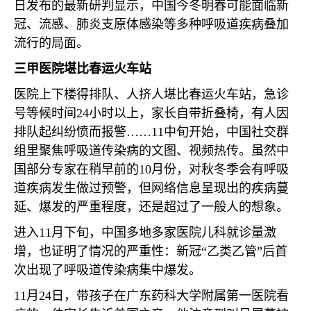
日发布的最新研判显示，中国今冬明春可能面临新
冠、流感、肺炎支原体感染等多种呼吸道疾病叠加
流行的局面。
三甲医院堪比春运火车站
医院上下楼得排队、人挤人堪比春运火车站，急诊
号等候时间
24
小时以上，家长自带折叠椅，有人因
排队起纠纷愤而报警……
11
中旬开始，中国社交群
组里聚焦呼吸道传染病的文图、视频热传。虽然中
国部分专家在稍早前的
10
月份，对秋冬季会有呼吸
道疾病发生做过预警，但网络信息呈现出的疾病蔓
延、爆发的严重程度，还是超过了一般人的想象。
进入
11
月下旬，中国多地多家医院儿科就诊量激
增，也证明了情况的严重性：新冠“乙类乙管”后首
次出现了呼吸道传染病集中爆发。
11
月
24
日，带孩子在广东药科大学附属第一医院看