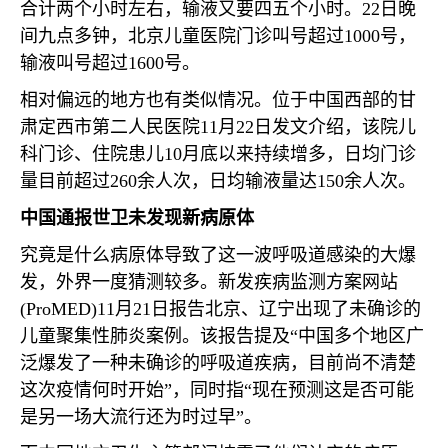
合计两个小时左右，输液又要四五个小时。
22
日晚
间九点多钟，北京儿童医院门诊叫号超过
1000
号，
输液叫号超过
1600
号。
相对偏远的地方也有类似情况。位于中国西部的甘
肃定西市第二人民医院
11
月
22
日发文介绍，该院儿
科门诊、住院患儿
10
月底以来持续增多，日均门诊
量目前超过
260
余人次，日均输液量达
150
余人次。
中国通报世卫未发现新病原体
究竟是什么病原体导致了这一波呼吸道感染的大爆
发，外界一度猜测较多。新发疾病监测方案网站
(ProMED)11
月
21
日报告北京、辽宁出现了未确诊的
儿童聚集性肺炎案例。该报告提及“中国多个地区广
泛爆发了一种未确诊的呼吸道疾病，目前尚不清楚
这次疫情何时开始”，同时指“现在预测这是否可能
是另一场大流行还为时过早”。