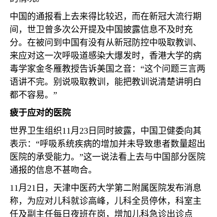
中国的通报看上去来得比较迟，而在新冠大流行期
间，世卫曾多次公开提及中国披露信息不及时充
分。在被问到中国有没有从新冠防控中吸取教训、
来应对这一次呼吸道感染大爆发时，香港大学的病
毒学家金冬雁教授告诉美国之音：“这个问题三言两
语讲不完。别说吸取教训，能把教训说清楚讲明白
都不容易。”
疲于应对的医院
世界卫生组织
11
月
23
日同时披露，中国卫健委向其
表示：“呼吸系统疾病的增加并未导致患者数量超出
医院的承受能力。”这一说法看上去与中国部分医院
通报的信息不甚吻合。
11
月
21
日，天津中医药大学第二附属医院发布消息
称，为应对儿科就诊高峰，儿科全员停休，科室主
任及副主任每日夜班在岗，增加儿科急诊出诊点