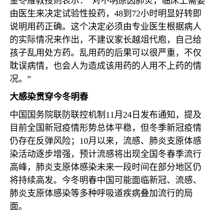
金冬雁教授则表示：“对不明原因肺炎，临床上需要
由医生来决定试验性投药，
48
到
72
小时明显好转即
说明用药正确。这个决定必须由专业医生根据病人
的实际情况来作出，不建议家长越俎代庖，自己给
孩子乱用处方药。乱用药的后果可以很严重，不仅
耽误病情，也会人为造成该用药的人用不上药的情
况。”
大感染贯穿今冬明春
中国国务院联防联控机制
11
月
24
日发布通知，提及
目前全国新冠疫情形势总体平稳，但冬季新冠疫情
仍存在反弹风险；
10
月以来，流感、肺炎支原体感
染活动逐步增强，预计流感将出现全国冬春季流行
高峰，肺炎支原体感染未来一段时间在部分地区仍
将持续高发。今冬明春中国可能面临新冠、流感、
肺炎支原体感染等多种呼吸道疾病叠加流行的局
面。