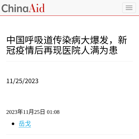
T
o
g
g
l
中国呼吸道传染病大爆发，新
e
n
冠疫情后再现医院人满为患
a
v
i
g
a
11/25/2023
t
i
o
n
2023
年
11
月
25
日
01:08
岳戈