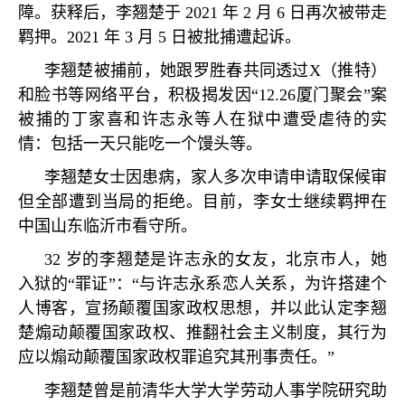
障。获释后，李翘楚于
2021
年
2
月
6
日再次被带走
羁押。
2021
年
3
月
5
日被批捕遭起诉。
李翘楚被捕前，她跟罗胜春共同透过
X
（推特）
和脸书等网络平台，积极揭发因
“12.26
厦门聚会
”
案
被捕的丁家喜和许志永等人在狱中遭受虐待的实
情：包括一天只能吃一个馒头等。
李翘楚女士因患病，家人多次申请申请取保候审
但全部遭到当局的拒绝。目前，李女士继续羁押在
中国山东临沂市看守所。
32
岁的李翘楚是许志永的女友，北京市人，她
入狱的
“
罪证
”
：
“
与许志永系恋人关系，为许搭建个
人博客，宣扬颠覆国家政权思想，并以此认定李翘
楚煽动颠覆国家政权、推翻社会主义制度，其行为
应以煽动颠覆国家政权罪追究其刑事责任。
”
李翘楚曾是前清华大学大学劳动人事学院研究助