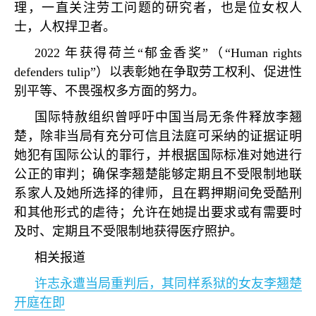
理，一直关注劳工问题的研究者，也是位女权人
士，人权捍卫者。
2022
年获得荷兰
“
郁金香奖
”
（
“Human rights
defenders tulip”
）以表彰她在争取劳工权利、促进性
别平等、不畏强权多方面的努力。
国际特赦组织曾呼吁中国当局无条件释放李翘
楚，除非当局有充分可信且法庭可采纳的证据证明
她犯有国际公认的罪行，并根据国际标准对她进行
公正的审判；确保李翘楚能够定期且不受限制地联
系家人及她所选择的律师，且在羁押期间免受酷刑
和其他形式的虐待；允许在她提出要求或有需要时
及时、定期且不受限制地获得医疗照护。
相关报道
许志永遭当局重判后，其同样系狱的女友李翘楚
开庭在即