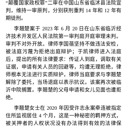
“
颠覆国家政权罪
”
二审在中国山东省临沭县法院宣
判，维持一审原判，分别获刑重判
14
年和
12
年有
期徒刑。
李翘楚案于
2023
年
6
月
20
日在山东省临沂经
济技术开发区人民法院第一审判庭开庭审理未判。
审判不对外开放。律师李国蓓坚持不做违法安检，
被法庭污蔑为拒绝出庭辩护；于凯律师进入法庭
后，提出的所有法律要求：传证人到庭，调取有关
证据，申请有关人员的回避等，均遭无理拒绝，律
师根本无法进行实质辩护，律师当庭要求与李翘楚
解除了委托，当场退庭以表示抗议。该案再次被临
沂中院搁置。李翘楚的父母申请和女儿见面也遭拒
绝。
李翘楚女士在
2020
年因受许志永案牵连被指定
住所监视居住
4
个月，这是一种秘密的羁押方式，
被关押者的人权状况没有办法得到有效的法律保