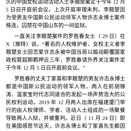
久的中国女权运动活动人士李翘楚案定于今年
12
月
5
日召开庭前会议。上次开庭审理未判。李翘楚因
为受男友中国新公民运动领军人物许志永博士案件
株连，囚禁在中国山东的一间监狱。
一直关注李翘楚案件的罗胜春女士（
29
日）在
X
（推特）说，
“
著名的人权维护者、女权主义者李
翘楚女士因恋爱许志永被中国当局以煽动颠覆国家
政权罪超期羁押近三年，罗胜春请外界关注案件定
于今年
12
月
5
日召开庭前会议。
”
罗胜春的丈夫丁家喜和李翘楚的男友许志永博士
都是中国新公民运动的领军人物，两人在前胡锦
涛、温家宝时代志同道合的发起一场声势浩大的公
民权利运动。
2019
年
12
月两人出席在福建厦门举
行的由人权律师、学者、活动人士组成的一场聚餐
导致两人入狱，并被重判。近日（
11
月
24
日）即
在美国感恩节这天，许志永博士和丁家喜先生都因