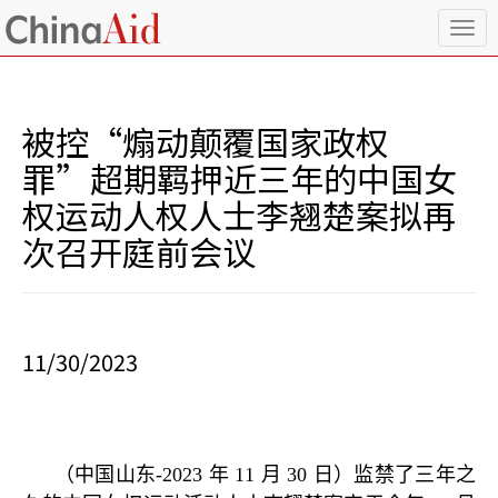
T
o
g
g
l
被控“煽动颠覆国家政权
e
n
罪”超期羁押近三年的中国女
a
权运动人权人士李翘楚案拟再
v
i
次召开庭前会议
g
a
t
i
o
11/30/2023
n
（中国山东
-2023
年
11
月
30
日）监禁了三年之