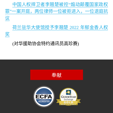
中国人权捍卫者李翘楚被控
“
煽动颠覆国家政权
罪
”
一案开庭，两位律师一位被拒进入，一位退庭抗
议
荷兰驻华大使馆授予李翘楚
2022
年郁金香人权
奖
(
对华援助协会特约通讯员高珍赛
)
奉献