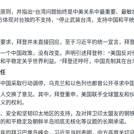
原则，并指出“台湾问题始终是中美关系中最重要、最敏
方体现对台独的不支持，“停止武装台湾，支持中国和平统
的要求，拜登并未直接回应，至于习近平的统一宣言，拜
一个中国政策，没有改变。声明引述拜登称：“美国反对
和平稳定关乎世界利益。”拜登还呼吁，中国克制其在台
任
吁中国采取行动调停，乌克兰和以色列也都曾公开寻求中
导人交换了意见。其中，拜登重申，美国联手全球盟友和
主义的权利。
荣、安全和坚韧印太地区的支持，及对捍卫印太盟友的钢
海的和平稳定及朝鲜半岛彻底无核化等议题的长期承诺。
去年的拜习巴厘岛峰会，习近平当时表明，中方高度关切