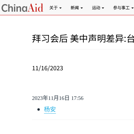
关于
新闻
运动
参与事工
拜习会后 美中声明差异
11/16/2023
2023
年
11
月
16
日
17:56
杨安