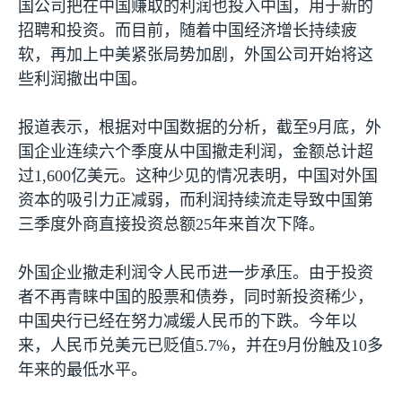
国公司把在中国赚取的利润也投入中国，用于新的
招聘和投资。而目前，随着中国经济增长持续疲
软，再加上中美紧张局势加剧，外国公司开始将这
些利润撤出中国。
报道表示，根据对中国数据的分析，截至
9
月底，外
国企业连续六个季度从中国撤走利润，金额总计超
过
1,600
亿美元。这种少见的情况表明，中国对外国
资本的吸引力正减弱，而利润持续流走导致中国第
三季度外商直接投资总额
25
年来首次下降。
外国企业撤走利润令人民币进一步承压。由于投资
者不再青睐中国的股票和债券，同时新投资稀少，
中国央行已经在努力减缓人民币的下跌。今年以
来，人民币兑美元已贬值
5.7%
，并在
9
月份触及
10
多
年来的最低水平。