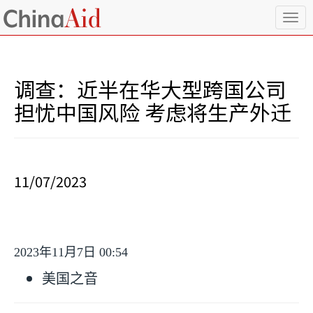
T
o
g
g
l
调查：近半在华大型跨国公司
e
n
担忧中国风险 考虑将生产外迁
a
v
i
g
a
11/07/2023
t
i
o
n
2023
年
11
月
7
日
00:54
美国之音