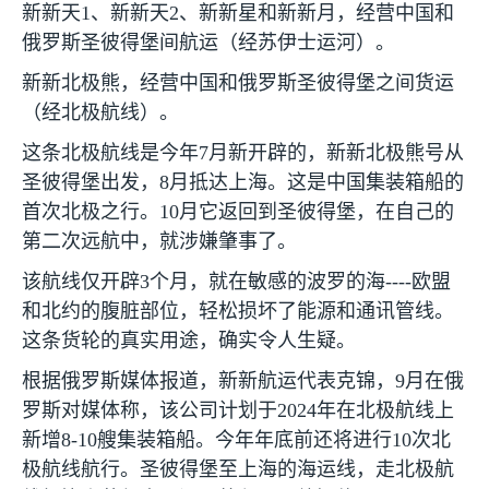
新新天
1
、新新天
2
、新新星和新新月，经营中国和
俄罗斯圣彼得堡间航运（经苏伊士运河）。
新新北极熊，经营中国和俄罗斯圣彼得堡之间货运
（经北极航线）。
这条北极航线是今年
7
月新开辟的，新新北极熊号从
圣彼得堡出发，
8
月抵达上海。这是中国集装箱船的
首次北极之行。
10
月它返回到圣彼得堡，在自己的
第二次远航中，就涉嫌肇事了。
该航线仅开辟
3
个月，就在敏感的波罗的海
----
欧盟
和北约的腹脏部位，轻松损坏了能源和通讯管线。
这条货轮的真实用途，确实令人生疑。
根据俄罗斯媒体报道，新新航运代表克锦，
9
月在俄
罗斯对媒体称，该公司计划于
2024
年在北极航线上
新增
8-10
艘集装箱船。今年年底前还将进行
10
次北
极航线航行。圣彼得堡至上海的海运线，走北极航