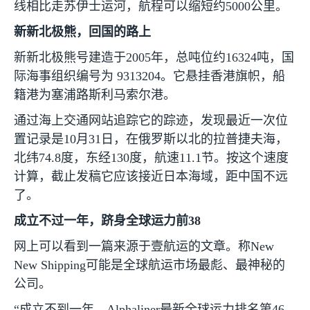
线相比走苏伊士运河，航程可以缩短约
5000
公里。
新新北极熊，回国的路上
新新北极熊号建造于
2005
年，总吨位约
16324
吨，国
际海事组织编号为
9313204
。它悬挂香港旗帜，船
籍港为塞浦路斯利马索尔港。
通过海上交通网站追踪它的踪迹，发现最近一次位
置记录是
10
月
31
日，在俄罗斯以北的拉普捷夫海，
北纬
74.8
度，东经
130
度，航速
11.1
节。按这个速度
计算，截止发稿它应该接近日本海域，距中国不远
了。
成立不过一年，跻身全球运力前
38
网上可以看到一篇来源于壹航运的文章。称
New
New Shipping
可能是全球航运市场最彪、最神秘的
公司。
“成立不到一年，
Alphaliner
最新全球运力排名第
46