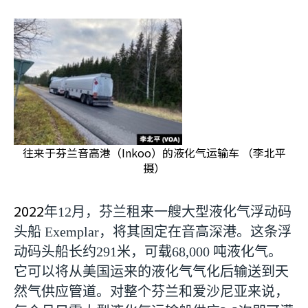
往来于芬兰音高港（Inkoo）的液化气运输车 （李北平
摄）
2022
年
12
月，芬兰租来一艘大型液化气浮动码
头船
Exemplar
，将其固定在音高深港。这条浮
动码头船长约
291
米，可载
68,000
吨液化气。
它可以将从美国运来的液化气气化后输送到天
然气供应管道。对整个芬兰和爱沙尼亚来说，