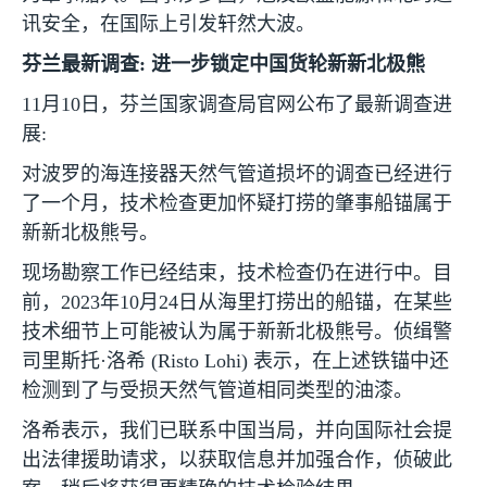
讯安全，在国际上引发轩然大波。
芬兰最新调查
:
进一步锁定中国货轮新新北极熊
11
月
10
日，芬兰国家调查局官网公布了最新调查进
展
:
对波罗的海连接器天然气管道损坏的调查已经进行
了一个月，技术检查更加怀疑打捞的肇事船锚属于
新新北极熊号。
现场勘察工作已经结束，技术检查仍在进行中。目
前，
2023
年
10
月
24
日从海里打捞出的船锚，在某些
技术细节上可能被认为属于新新北极熊号。侦缉警
司里斯托·洛希
(Risto Lohi)
表示，在上述铁锚中还
检测到了与受损天然气管道相同类型的油漆。
洛希表示，我们已联系中国当局，并向国际社会提
出法律援助请求，以获取信息并加强合作，侦破此