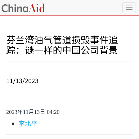
T
o
g
g
l
芬兰湾油气管道损毁事件追
e
n
踪：谜一样的中国公司背景
a
v
i
g
a
11/13/2023
t
i
o
n
2023
年
11
月
13
日
04:20
李北平