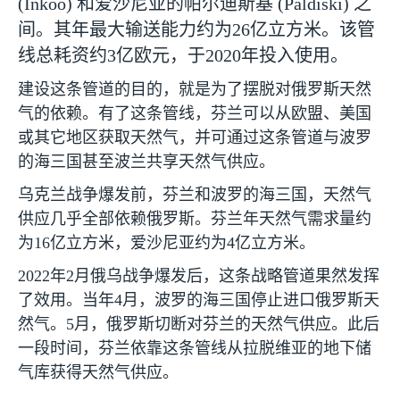
(Inkoo)
和爱沙尼亚的帕尔迪斯基
(Paldiski)
之
间。其年最大输送能力约为
26
亿立方米。该管
线总耗资约
3
亿欧元，于
2020
年投入使用。
建设这条管道的目的，就是为了摆脱对俄罗斯天然
气的依赖。有了这条管线，芬兰可以从欧盟、美国
或其它地区获取天然气，并可通过这条管道与波罗
的海三国甚至波兰共享天然气供应。
乌克兰战争爆发前，芬兰和波罗的海三国，天然气
供应几乎全部依赖俄罗斯。芬兰年天然气需求量约
为
16
亿立方米，爱沙尼亚约为
4
亿立方米。
2022
年
2
月俄乌战争爆发后，这条战略管道果然发挥
了效用。当年
4
月，波罗的海三国停止进口俄罗斯天
然气。
5
月，俄罗斯切断对芬兰的天然气供应。此后
一段时间，芬兰依靠这条管线从拉脱维亚的地下储
气库获得天然气供应。