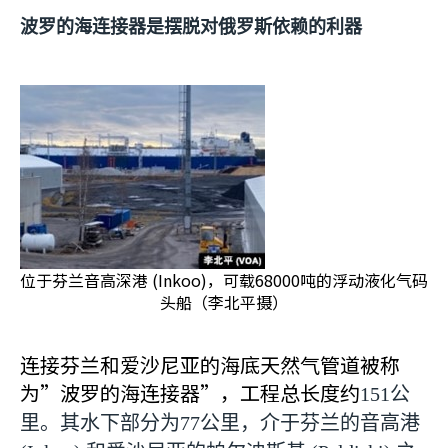
波罗的海连接器是摆脱对俄罗斯依赖的利器
位于芬兰音高深港 (Inkoo)，可载68000吨的浮动液化气码
头船（李北平摄）
连接芬兰和爱沙尼亚的海底天然气管道被称
为”波罗的海连接器”，工程总长度约
151
公
里。其水下部分为
77
公里，介于芬兰的音高港