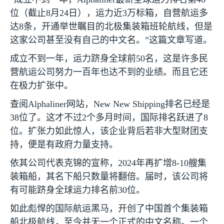
位（截止
8
月
24
日），运力近
3
万标箱，自营航运多
达
8
条，开通举世瞩目的北极集装箱班轮航线，但是
这家公司甚至没有自己的中文名。”这篇文章写道。
成立不到一年，运力跻身全球前
50
名，这是许多民
营航运公司努力一百年也达不到的业绩。而且它还
在极力扩张中。
查阅
Alphaliner
网站，
New New Shipping
排名已经是
38
位了。这才不过
2
个多月时间，国际排名跃进了
8
位。扩张力如此惊人，该企业背后若非大型财团支
持，便是有政府力量支持。
依其公司代表克锦的宣称，
2024
年再扩增
8-10
艘集
装箱船，其名下船只数量将翻倍。届时，该公司将
有可能跻身全球运力排名前
30
位。
如此彪悍的国际航运黑马，开创了中国首个集装箱
船北极航线，至今并无一个正式的中文名称。一个