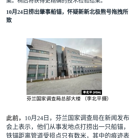
案。稍后将获得更精确的技术检验结果。
10
月
24
日捞出肇事船锚，怀疑新新北极熊号拖拽所
致
芬兰国家调查局总部大楼 （李北平摄）
此前，
10
月
24
日，芬兰国家调查局在新闻发布
会上表示，他们从事发地点打捞出一只船锚，
铁锚距离管道受损点只有数米，其中的痕迹表