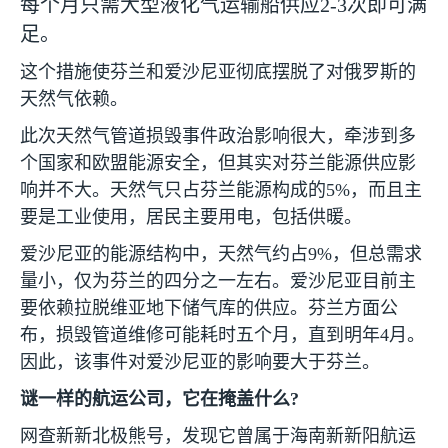
每个月只需大型液化气运输船供应
2-3
次即可满
足。
这个措施使芬兰和爱沙尼亚彻底摆脱了对俄罗斯的
天然气依赖。
此次天然气管道损毁事件政治影响很大，牵涉到多
个国家和欧盟能源安全，但其实对芬兰能源供应影
响并不大。天然气只占芬兰能源构成的
5%
，而且主
要是工业使用，居民主要用电，包括供暖。
爱沙尼亚的能源结构中，天然气约占
9%
，但总需求
量小，仅为芬兰的四分之一左右。爱沙尼亚目前主
要依赖拉脱维亚地下储气库的供应。芬兰方面公
布，损毁管道维修可能耗时五个月，直到明年
4
月。
因此，该事件对爱沙尼亚的影响要大于芬兰。
谜一样的航运公司，它在掩盖什么
?
网查新新北极熊号，发现它曾属于海南新新阳航运