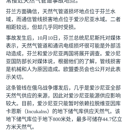
常接近天然气管道事故地点。
芬兰方面确信，天然气管道损坏地点位于芬兰水
域，而通信管线损害地点位于爱沙尼亚水域。二者
相距较远，但却几乎同时受损。
事故发生后，
10
月
10
日，芬兰总统尼尼斯托对媒体
表示，天然气管道和通讯电缆损坏很可能是外部活
动造成，芬兰和爱沙尼亚两国将展开调查。爱沙尼
亚国防部长对媒体说，根据他们的了解，管线损害
是机械和人为原因造成。欧盟委员会也公开对此表
示关切。
这条管线在俄乌战争爆发后，几乎是爱沙尼亚全部
天然气供应的来源，因此对爱沙尼亚能源供应影响
较大。目前，爱沙尼亚只能暂时依赖拉脱维亚因库
卡恩斯（
Incukalns
）的地下储气库供应天然气。该
地下储气库位于地下
800
米处，最多可储存
44.7
亿立
方米天然气。