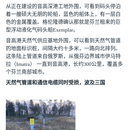
从正在建设的音高深港工地外围，可看到码头停泊
着一艘硕大无朋的轮船，蓝色的船体上，有一层白
色的金属覆盖。格伦隆德确认那就是芬兰租来的巨
型浮动液化气码头船
Exemplar
。
音高港天然气供应基地外围，可以看到天然气管道
的地面标识桩，间隔大约十多米，一路向北排列。
这条陆上管道来自俄罗斯，从俄芬边界城市伊马特
拉（
Imatra
） 一直到音高港，长约
300
公里，覆盖多
个芬兰南部城市。
天然气管道和通信电缆同时受损，波及三国