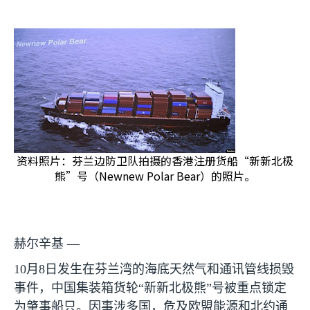
资料照片：芬兰边防卫队拍摄的香港注册货船“新新北极
熊”号（Newnew Polar Bear）的照片。
赫尔辛基 —
10
月
8
日发生在芬兰湾的海底天然气和通讯管线损毁
事件，中国集装箱货轮“新新北极熊”号被重点锁定
为肇事船只。因事涉多国，危及欧盟能源和北约通