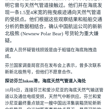
明它曾与天然气管道接触过。他们并在海底发
现一条
1.5
至
4
米宽的拖曳痕迹通向天然气管道
的受损点。他们根据这些观察结果和船舶交通
分析的数据相结合，确认中国航运公司的新新
北极熊
(Newnew Polar Bear)
号货轮为重大嫌
疑。
调查人员怀疑管线损毁是由于船锚在海底拖拽造
成。
芬兰国家调查局官员在发布会上表示，曾多次联系
新新北极熊号，但他们不愿意合作。
探访芬兰
Inkoo
港，海底天然气管道入海处
10
月
8
日，连接芬兰和爱沙尼亚的海底天然气输送管
道以及通信电缆受损，天然气中断供应。芬兰和爱
沙尼亚最终重点锁定一艘中国远洋集装箱货轮新新