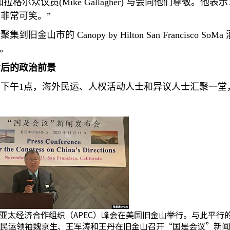
加拉格尔众议员
(Mike Gallagher)
与会向他们尊敬。他表示
非常可笑。”
士聚集到旧金山市的
Canopy by Hilton San Francisco SoMa
。
溃后的政治前景
日下午
1
点，海外民运、人权活动人士和异议人士汇聚一堂
1日亚太经济合作组织（APEC）峰会在美国旧金山举行。与此平行
民运领袖魏京生、王军涛和王丹在旧金山召开“国是会议”新闻