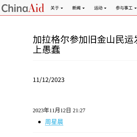
关于
新闻
运动
参与事工
加拉格尔参加旧金山民运
上愚蠢
11/12/2023
2023
年
11
月
12
日
21:27
周星晨