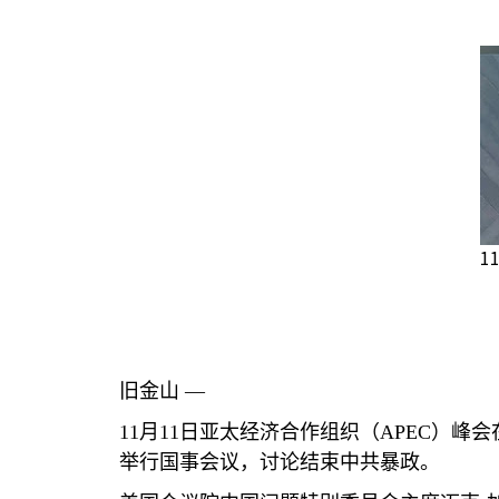
1
旧金山 —
11
月
11
日亚太经济合作组织（
APEC
）峰会
举行国事会议，讨论结束中共暴政。