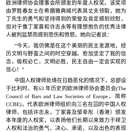
欧洲律师协会理事会所颁发的年度人权奖。该奖项
由罗胜春女士在希腊雅典城代表其丈夫领取，她为
丁先生的勇气和坚持得到的荣誉及肯定感到欣慰，
但对于像丁家喜和许志永等有理想抱负的优秀法律
人被判监禁而感到悲伤和愤怒。她向记者说：
“
今天，我仿佛是在这个美丽的民主发源地，经
历文明与野蛮之间的时空穿越。愈加坚定了我的信
念，极权必亡，文明必胜，民主自由一定会实现的
信心！
”
中国人权律师处境在日趋恶化的情况下，总部设
于比利时、有
63
年历史的欧洲律师协会委员会
(The
Council of Bars and Law Societies of Europe
，简称
CCBE)
，代表欧洲律师组织向三名在囚的中国人权
律师，包括许志永，丁家喜及邹幸彤（香港）颁发
本年度的人权奖，以表扬他们长期以来致力于捍卫
人权和法治的勇气、决心、承诺，以及出色的表现