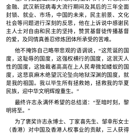
金融、武汉新冠病毒大流行期间及其后的三年全面
封锁、就业、市场，中国的未来，民主前景、文化
社会等问题进行深刻的反思，他在上诉说中感谢民
主人士对自由和民主的坚持，赞赏基督徒传播基督
的爱，及同情真善忍修炼团体所承受的苦难。
他不掩饰自己略带悲观的语调说，
“
这荒诞的国
度，这耻辱的国度，这强权横行的国度，这泯灭人
性的国度，这独裁者高高在上人民卑微如蝼蚁的国
度，这悲哀麻木绝望沉沦坠向地狱深渊的国度，就
是我的祖国。我以毕生所有拯救她，拯救我的华夏
民族，迎中华文明辉煌重生。
”
最终许志永满怀希望的总结道：
“
至暗时刻，黎
明将至。
”
为了褒奖许志永博士、丁家喜先生、邹幸彤女士
（香港）对中国及香港人权事业的贡献，三人获得