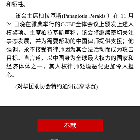
和牺牲。
该会主席柏拉基斯
(Panagiotis Perakis
）在
11
月
24
日晚在雅典举行的
CCBE
全体会议上颁发上述人
权奖项。主席柏拉基斯声称，该会将继续密切关注
事态发展，并为需要帮助的中国律师提供支援；他
强调，永不接受有律师因为其合法活动而成为攻击
目标。直言道，以中国身为全球最大权力的国家和
经济体体之一，其人权律师处境恶化更加令人担
心。
(
对华援助协会特约通讯员高珍赛
)
奉献