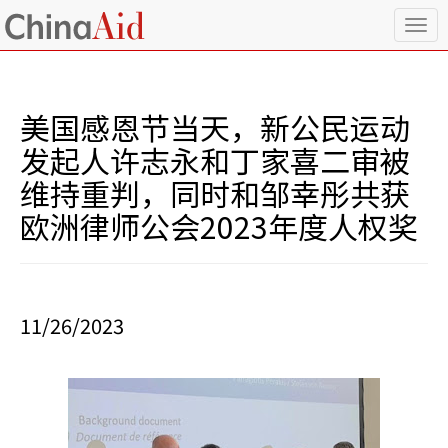
T
o
g
g
l
美国感恩节当天，新公民运动
e
n
发起人许志永和丁家喜二审被
a
维持重判，同时和邹幸彤共获
v
i
欧洲律师公会2023年度人权奖
g
a
t
i
o
11/26/2023
n