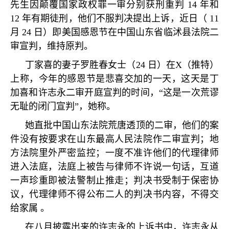
先生因颠覆国家政权罪一审分别获刑重判
14
年和
12
年有期徒刑，他们不服判决提出上诉，近日（
11
月
24
日）即美国感恩节在中国山东省临沭县法院二
审宣判，维持原判。
丁家喜的妻子罗胜春女士（
24
日）在
X
（推特）
上称，今年的感恩节是悲喜交加的一天，这天是丁
加喜和许志永二审开庭宣判的时间，
“
这是一次荒谬
无耻的闭门宣判
”
，她称。
她直批中国山东法院荒唐透顶的二审，他们的案
件没有按要求在山东最高人民法院作二审宣判；地
方法院里外严密监控；一度不准许他们的代理律师
进入法庭，法庭上被告与律师不许说一句话，互道
一声珍重即被法警制止推走；判决书受制于保密协
议，代理律师不得公布二人的判决书内容，不得交
给家属 。
在八月披露出来的许志永的上诉书中，许志永从