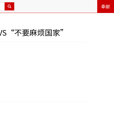
奉献
VS“不要麻烦国家”