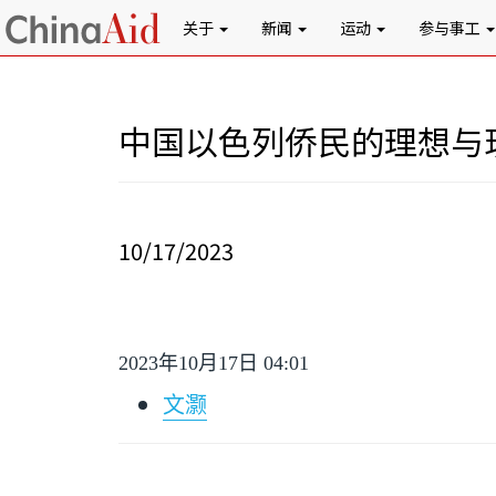
关于
新闻
运动
参与事工
中国以色列侨民的理想与
10/17/2023
2023
年
10
月
17
日
04:01
文灏