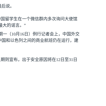
最后说。
中国留学生在一个微信群内多次询问大使馆
最大的谣言。”
期一（
10
月
16
日）例行记者会上，中国外交
“中国和以色列之间的商业航班仍在运行，建
星期则宣布，出于安全原因将在
12
日至
31
日