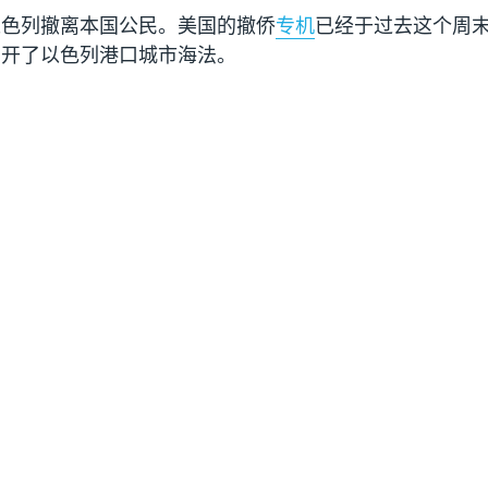
以色列撤离本国公民。美国的撤侨
专机
已经于过去这个周末
离开了以色列港口城市海法。