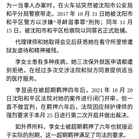
为一当事人办案时，在火车站突然被沈阳市公安局
和平分局警察带走。
2017
年
10
月
31
日她被沈阳市
和平区警方以涉嫌
“
寻衅滋事罪
”
刑拘；同年
11
月
15
日，被沈阳市和平区检察院以同罪名正式批捕。
代理律师和她取得会见后获悉她在看守所里惨遭
狱友虐待和精神摧残。
李女士患有多种疾病，她三次保外就医申请都遭
到拒绝。在经过多次交涉法院和狱方同意提供适当
的医疗服务。
李昱函在被超期羁押四年后，
2021
年
10
月
20
日沈阳和平区法院对她的案件进行闭门开审，但一
直不做宣判，在羁押六年后，法院因应辩护律师的
强烈要求于本月
25
日进行第二次开庭并做出裁决。
如外界所料，李女士被超期羁押了六年也就接近
于实际的刑期，这一超期羁押满足了司法的要求。