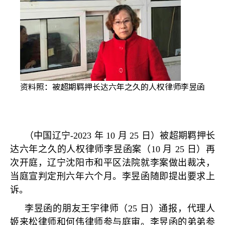
资料照：被超期羁押长达六年之久的人权律师李昱函
（中国辽宁
-2023
年
10
月
25
日）被超期羁押长
达六年之久的人权律师李昱函案（
10
月
25
日）再
次开庭，辽宁沈阳市和平区法院就李案做出裁决，
当庭宣判定刑六年六个月。李昱函随即提出要求上
诉。
李昱函的朋友王宇律师（
25
日）通报，代理人
姬来松律师和何伟律师参与庭审。李昱函的弟弟参