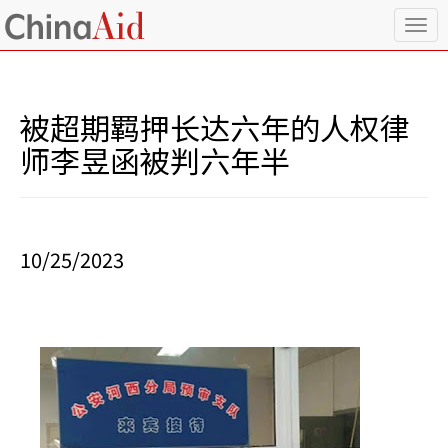
T
o
g
g
l
被超期羁押长达六年的人权律
e
n
师李昱函被判六年半
a
v
i
g
a
10/25/2023
t
i
o
n