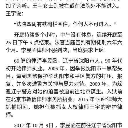
加了旁听。王宇女士则被拦截在法院外不能进入。
王宇说：
“
法院四周有铁栅栏围住，任何人不可进入。
”
开庭持续多个小时，中午没有休息，连续开庭至
25
日下午
5
点结束。法官当庭宣判有期徒刑六年六
个月。李昱函律师不服判决，当庭要求上诉。
66
岁的律师李昱函，辽宁省沈阳市人，
90
年代
初开始律师执业。
2006
年，因举报沈阳市一黑帮头
目，遭到黑帮保护伞沈阳市和平区警方的打压、报
复，并多次遭警方关押与暴力对待。
2009
年，为躲
避辽宁警方对她的迫害被迫前往北京谋生。入狱前
在北京市敦信律师事务所执业。
2015
年
“709”
律师大
抓捕期间，她担任被抓女人权律师王宇的辩护律
师。
2017
年
10
月
9
日 ，李昱函在前往辽宁省沈阳市