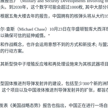
发展报告》（
Military and Security Developments Involving th
弹头。到
2030
年，这个数字可能会超过
1000
枚
,
其中大部分
。根据五角大楼去年的报告，中国拥有的核弹头将从大约
3
尔·查斯（
Michael Chase
）
10
月
23
日在华盛顿智库大西洋
以确保可信的延伸威慑。”
术和作战概念，也许会运用意想不到的方式和新技术
;
与盟
同的行动方案。
用其新型快中子增殖反应堆和再处理设施来为其核武器项
新型固体推进剂导弹发射井的建设，包括至少
300
个新的洲
。这个项目以及中国液体推进剂导弹发射井的扩张，都旨
发表《美国战略态势》报告也指出，中国正在进行一场自