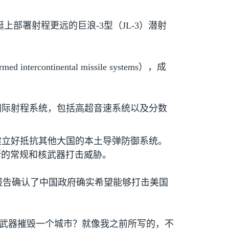
艇上部署射程更远的巨浪
-3
型（
JL-3
）潜射
rmed intercontinental missile systems
），成
洲际射程系统，包括高超音速系统以及分数
建立好抵抗其他大国的本土导弹防御系统。
斯的常规和核武器打击威胁。
报告确认了中国政府确实希望能够打击美国
核武器摧毁一个城市？就像我之前所写的，不