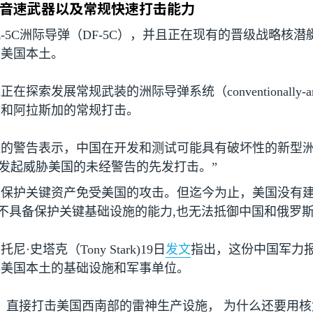
音速武器以及常规快速打击能力
风
-5C
洲际导弹（
DF-5C
），并且正在现有的晋级战略核潜
到美国本土。
能正在探索发展常规武装的洲际导弹系统（
conventionally-a
夷和阿拉斯加的常规打击。
似的警告表示，中国在开发和测试可能具有破坏性的新型
能发起威胁美国的未经警告的先发打击。”
在保护关键资产免受美国的攻击。但迄今为止，美国没有
不具备保护关键基础设施的能力
,
也无法抵御中国和俄罗
托尼·史塔克（
Tony Stark)19
日
发文
指出，这份中国军力
胁美国本土的基础设施和军事单位。
，直接打击美国西南部的雷神生产设施， 为什么还要用