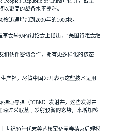
e People's Republic of China
）估计，截至
将以更高的战备水平部署。
50
枚迅速增加到
2030
年的
1000
枚。
理事会举办的讨论会上指出，“美国肯定会继
友和伙伴密切合作，拥有更多样化的核态
目生产钚，尽管中国公开表示这些技术是用
际弹道导弹（
ICBM
）发射井，这些发射井
在通过采取基于发射预警的态势，来增加核
上世纪
80
年代末美苏核军备竞赛结束后规模