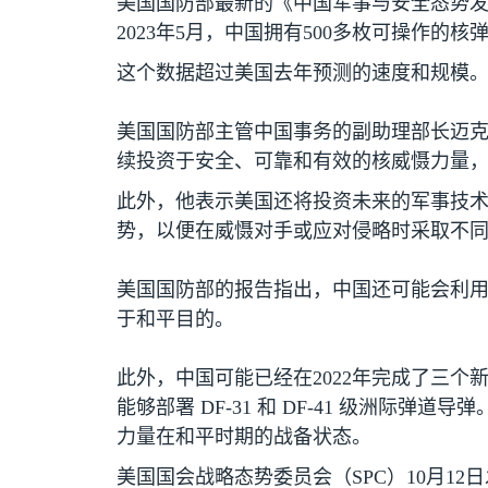
美国国防部最新的《中国军事与安全态势
2023
年
5
月，中国拥有
500
多枚可操作的核
这个数据超过美国去年预测的速度和规模
美国国防部主管中国事务的副助理部长迈克
续投资于安全、可靠和有效的核威慑力量，
此外，他表示美国还将投资未来的军事技
势，以便在威慑对手或应对侵略时采取不
美国国防部的报告指出，中国还可能会利
于和平目的。
此外，中国可能已经在
2022
年完成了三个
能够部署
DF-31
和
DF-41
级洲际弹道导弹
力量在和平时期的战备状态。
美国国会战略态势委员会（
SPC
）
10
月
12
日