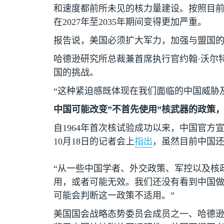
和速度都前所未见的核力量建设。按照目
在
2027
年至
2035
年期间变得更加严重。
报告说，美国必须扩大军力，加强与盟国
哈德逊研究所总裁兼首席执行官约翰·沃尔
国的挑战。
“这种紧迫感既体现在我们面临的中国威胁
中国可能改变”不首先使用”核武器的政策，
自
1964
年首次核试验成功以来，中国官方宣
10
月
18
日的记者会上
指出
，虽然目前中国还
“从一些中国学者、外交政策、军控以及核
用，或者可能无效。我们还没有看到中国
可能会判断这一政策不适用。”
美国国会战略态势委员会成员之一、哈德逊