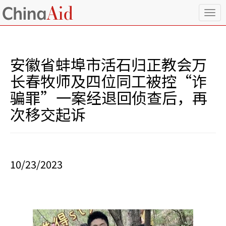
T
o
g
g
l
安徽省蚌埠市活石归正教会万
e
n
长春牧师及四位同工被控“诈
a
骗罪”一案经退回侦查后，再
v
i
次移交起诉
g
a
t
i
o
10/23/2023
n