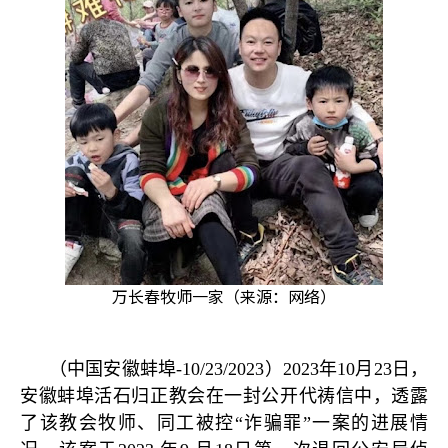
万长春牧师一家（来源：网络）
（中国安徽蚌埠
-10/23/2023
）
2023
年
10
月
23
日，
安徽蚌埠活石归正教会在一封公开代祷信中，透露
了该教会牧师、同工被控
“
诈骗罪
”
一案的进展情