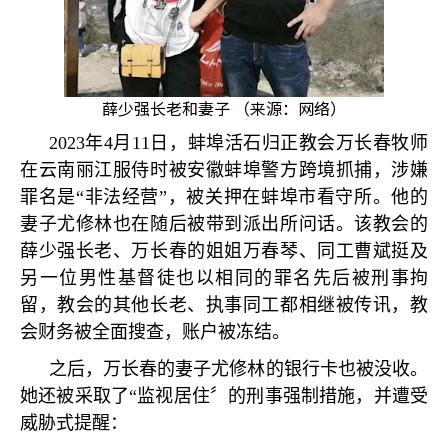
薛少强长老和妻子 （来源：网络）
2023
年
4
月
11
日，蚌埠活石归正教会万长春牧师
在云南丽江服侍时被安徽蚌埠警方跨境抓捕，涉嫌
罪名是
“
非法经营
”
，被关押在蚌埠市看守所。他的
妻子尤修林也在随后被带到派出所问话。该教会的
薛少强长老、万长春的姐姐万春琴、同工曹斌挺及
另一位男性基督徒也以相同的罪名先后被刑事拘
留，教会的其他长老、执事同工都相继被传讯，教
会财务被全面搜查，账户被冻结。
之后，万长春的妻子尤修林的银行卡也被没收。
她还被采取了
“
监视居住〞的刑事强制措施，并遭受
威胁式提醒：