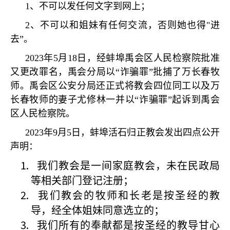
1
、不可以发任何文字到网上；
2
、不可以和姐妹有任何交流，否则她也得
"
进
去
”
。
2023
年
5
月
18
日，经蚌埠禹会区人民检察院批准
又更改罪名，禹会分局以
“
诈骗罪
”
批捕了万长春牧
师。禹会区公安分局还正式将教会四位同工以及万
长春牧师的妻子尤修林一并以
“
诈骗罪
”
起诉到禹会
区人民检察院。
2023
年
9
月
5
日，蚌埠活石归正教会发出四点公开
声明：
我们教会是一间家庭教会，未在民政局
等相关部门登记注册；
我们教会的牧师和长老是按圣经的教
导，经全体姐妹同意选立的；
我们所有的奉献都是按圣经的教导甘心