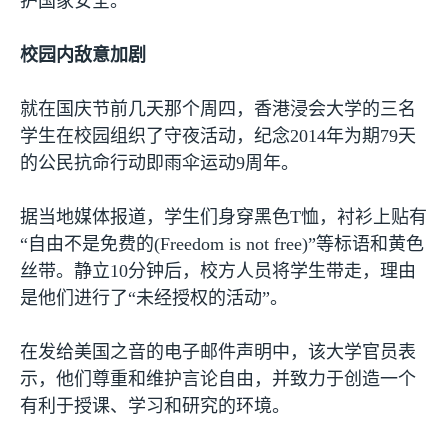
护国家安全。
校园内敌意加剧
就在国庆节前几天那个周四，香港浸会大学的三名
学生在校园组织了守夜活动，纪念
2014
年为期
79
天
的公民抗命行动即雨伞运动
9
周年。
据当地媒体报道，学生们身穿黑色
T
恤，衬衫上贴有
“自由不是免费的
(Freedom is not free)
”等标语和黄色
丝带。静立
10
分钟后，校方人员将学生带走，理由
是他们进行了“未经授权的活动”。
在发给美国之音的电子邮件声明中，该大学官员表
示，他们尊重和维护言论自由，并致力于创造一个
有利于授课、学习和研究的环境。