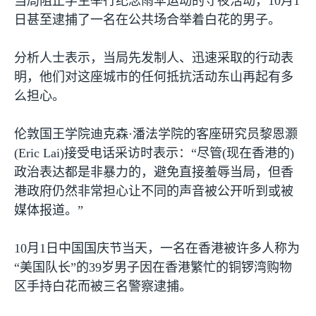
当局阻止学生举行纪念雨伞运动的守夜活动，
10
月
1
日甚至逮捕了一名在公共场合举着白花的男子。
分析人士表示，当局先发制人、迅速采取的行动表
明，他们对这座城市的任何抵抗活动东山再起有多
么担心。
伦敦国王学院迪克森·潘法学院的客座研究员黎恩灏
(Eric Lai)
接受电话采访时表示：“尽管
(
现在香港的
)
政治表达都是非暴力的，避免直接羞辱当局，但香
港政府仍然非常担心让不同的声音被公开听到或被
媒体报道。”
10
月
1
日中国国庆节当天，一名在香港被许多人称为
“美国队长”的
39
岁男子因在香港繁忙的铜锣湾购物
区手持白花而被三名警察逮捕。