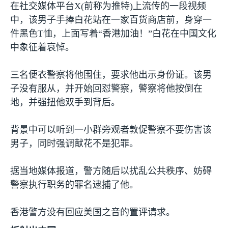
在社交媒体平台
X(
前称为推特
)
上流传的一段视频
中，该男子手捧白花站在一家百货商店前，身穿一
件黑色
T
恤，上面写着“香港加油！”白花在中国文化
中象征着哀悼。
三名便衣警察将他围住，要求他出示身份证。该男
子没有服从，并开始回怼警察，警察将他按倒在
地，并强扭他双手到背后。
背景中可以听到一小群旁观者敦促警察不要伤害该
男子，同时强调献花不是犯罪。
据当地媒体报道，警方随后以扰乱公共秩序、妨碍
警察执行职务的罪名逮捕了他。
香港警方没有回应美国之音的置评请求。