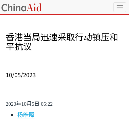
T
o
g
g
l
香港当局迅速采取行动镇压和
e
n
平抗议
a
v
i
g
a
10/05/2023
t
i
o
n
2023
年
10
月
5
日
05:22
杨皓暐