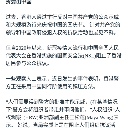
折射出中国
过去，香港人通过举行反对中国共产党的公众示威
和大规模游行来庆祝中国的国庆节。 针对共产党的
领导和中国政府侵犯人权的抗议活动也屡见不鲜。
但自
2020
年以来，新冠疫情大流行和中国全国人民
代表大会在香港实施的国家安全法
(NSL)
阻止了香港
居民参与公众抗议。
一些观察人士表示，近日发生的事件表明，香港警
方正在采用中国同行所使用的镇压方法。
“人们需要得到警方的批准才能示威，
(
在某些情况
下
)
警方会将组织者带走并审问他们，”人权组织“人
权观察”
(HRW)
亚洲部副主任王松莲
(Maya Wang)
表
示。 她说，当局实质上是在阻止人们组织抗议活