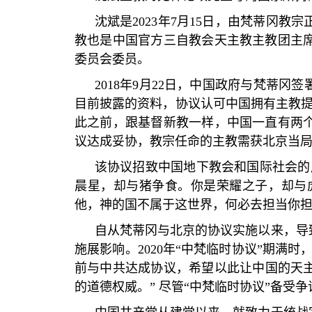
沈斌是
2023
年
7
月
15
日，由梵蒂冈教宗
教也是中国官方三自教会天主教主教团主
委员会委员。
2018
年
9
月
22
日，中国政府与梵蒂冈签
目前披露的资料，协议认可中国拥有主教
此之前，跟基督新教一样，中国一直有两
议达成妥协，教宗任命的主教需获北京当
该协议招致中国地下教会和国际社会的
晨星，却与猪争食。你是荣耀之子，却与
他，神的国不属于这世界，何必去担当你
自从梵蒂冈与北京的协议实施以来，导
施展影响。
2020
年
“
中梵临时协议
”
期满时
前与中共达成协议，希望以此让中国的天
的道德权威。
”
尽管
“
中梵临时协议
”
备受争