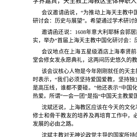
学界嘉宾，天主教上海教区全体神职人
会议邀请函说，
“
为推动上海天主教中
研讨会：历史与展望
”
。希望通过学术研讨
邀请函还说：
1608
年意大利耶稣会郭居
实，举办
“
首届上海天主教中国化研讨会：
会议地点在上海五星级酒店上海奉贤前
堂会修女发永愿典礼，这两间历史悠久的
该会议核心人物是今年刚刚就任的天主
时表示，
“
我们必须坚持爱国爱教，坚持独
是高压线，谁都不要碰。
”
他还表示
“
中国
热爱。所谓
“
一会一团
”
是指
“
中国天主教爱
沈斌还说，上海教区应该在今天的文化
修士和骨干教友的培养及再培育工作中，
发展的必由之路。
沈斌主教对无神论政党主导的国家所持