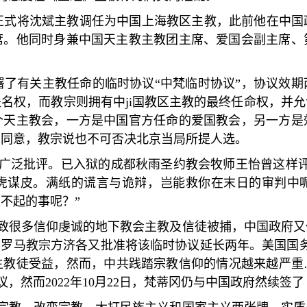
正式将沈斌主教调任为中国上海教区主教，此前他在中国
席。他同时身兼中国天主教主教团主席、爱国会副主席、
署了有关主教任命的临时协议
“
中梵临时协议
”
，协议效期
提名权，而教宗则拥有中
ji
国教区主教的最终任命权，并允
个天主教会，一方是中国官方任命的爱国教会，另一方是
局同意，教宗说也不可否决北京当局所提人选。
广泛批评。已入狱的成都秋雨圣约教会牧师王怡曾这样
虎谋皮。满纸的谎言与诡辩，岂能救你在末日的审判中
担不起的事呢？
”
致很多信仰虔诚的地下教会主教及信徒被捕，中国政府又
，罗马教宗方济各又批准将该临时协议延长两年。美国国
主教徒受益，然而，中共践踏宗教信仰的情况越来越严重
议，然而
2022
年
10
月
22
日，梵蒂冈仍与中国政府然续签了