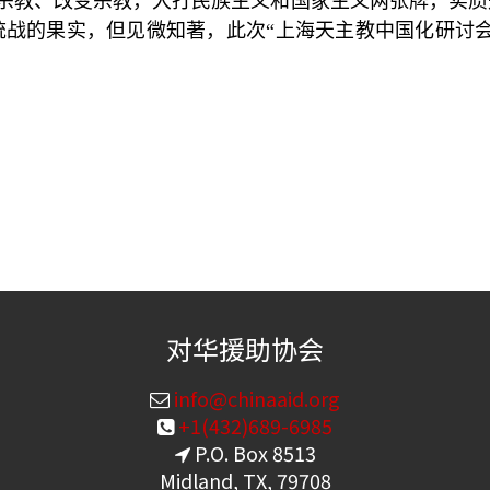
宗教、改变宗教，大打民族主义和国家主义两张牌，实质
统战的果实，但见微知著，此次
“
上海天主教中国化研讨
对华援助协会
info@chinaaid.org
+1(432)689-6985
P.O. Box 8513
Midland, TX, 79708