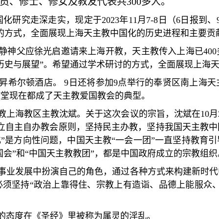
员、修士、修女及教友代表共
300
多人。
国化研究走深走实，现定于
2023
年
11
月
7-8
日（
6
日报到、
的方式，全面展现上海天主教中国化的历史进程和主要贡
静神父应徐光启邀请来上海开教，天主教传入上海已
400
历史与展望
”
。希望通过学术研讨的方式，全面展现上海
昇希尔顿酒店。
9
日还将参加
9
点举行的奉贤区南上海天
教堂现在都成了天主教爱国教会的典型。
教上海教区主教沈斌。关于这次会议的宗旨，沈斌在
10
月
立自主自办教会原则，坚持民主办教，坚持我国天主教中
化
”
是方向性问题，中国天主教
“
一会一团
”
一直坚持教育引
国会
”
和
“
中国天主教教团
”
，都是中国政府成立的宗教组织
事业发展中扮演自己的角色，通过各种方式来构建新时代
必须坚持
“
政治上靠得住、宗教上有造诣、品德上能服众
的态度在《圣经》里被称为属灵的淫乱。