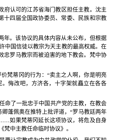
政府认可的江苏省海门教区担任主教。沈主
第十四届全国政协委员、常委、民族和宗教
两年。该协议的具体内容从未公布，但根据
许中国信徒以教宗为天主教的最高权威。在
效忠罗马教宗而被迫害的地下教会。梵中协
评价梵蒂冈的行为：
“
卖主之人啊，你是明亮
呢。悔改吧，方济各，十字架就矗立在各各
任命了一批忠于中国共产党的主教，在教会
务卿蓬佩奥在推特上批评道，
“
罗马教廷两年
……
如果梵蒂冈延长这项协议，将危及自身
《梵中主教任命临时协议》。