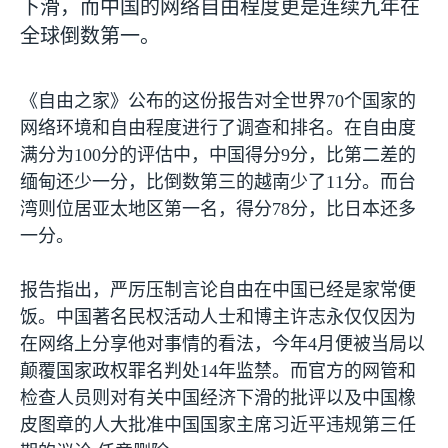
下滑，而中国的网络自由程度更是连续九年在
全球倒数第一。
《自由之家》公布的这份报告对全世界
70
个国家的
网络环境和自由程度进行了调查和排名。在自由度
满分为
100
分的评估中，中国得分
9
分，比第二差的
缅甸还少一分，比倒数第三的越南少了
11
分。而台
湾则位居亚太地区第一名，得分
78
分，比日本还多
一分。
报告指出，严厉压制言论自由在中国已经是家常便
饭。中国著名民权活动人士和博主许志永仅仅因为
在网络上分享他对事情的看法，今年
4
月便被当局以
颠覆国家政权罪名判处
14
年监禁。而官方的网管和
检查人员则对有关中国经济下滑的批评以及中国橡
皮图章的人大批准中国国家主席习近平违规第三任