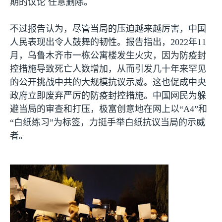
期的议论 任意删除。
不过报告认为，尽管当局的压迫越来越厉害，中国
人民表现出令人鼓舞的韧性。报告指出，
2022
年
11
月，乌鲁木齐市一栋公寓楼发生火灾，因为防疫封
控措施导致死亡人数增加，从而引发几十年来罕见
的公开挑战中共的大规模抗议示威。这也促成中央
政府立即废弃严厉的防疫封控措施。中国网民为躲
避当局的审查和打压，极富创意地在网上以“
A4
”和
“白纸练习”为标签，力挺手举白纸抗议当局的示威
者。