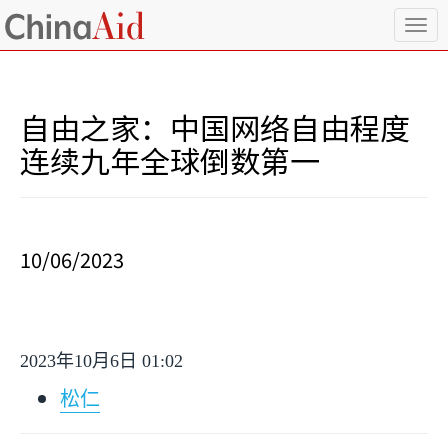
T
o
g
g
l
自由之家：中国网络自由程度
e
n
连续九年全球倒数第一
a
v
i
g
a
10/06/2023
t
i
o
n
2023
年
10
月
6
日
01:02
松仁