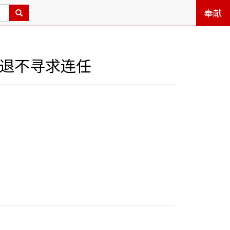
奉献
倒退不寻求连任