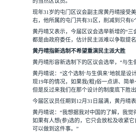
的当然区议员。
现年
31
岁的屯门区议会副主席黄丹晴接受
右，他所属的屯门共有
31
区，削减到只有
6
黄丹晴又表示，今届区议会选举新增的“三
都是由政府委任，估计民主派难以争取提名
黄丹晴指新选制不希望重演民主派大胜
黄丹晴形容新选制下的区议会选举，“与生
黄丹晴说：“这个选制‘与生俱来’地就是设
现
19
年的情况，如果我
(
粗
)
俗一点讲、简单
但是反过来我们在那个设计的制度底下胜出
今届区议员任期到
12
月
31
日届满，黄丹晴
黄丹晴说：“我想据我对中国的了解，我觉
如果有人想
(
参
)
选的，它只会放松及收紧它
可以做到这件事。”