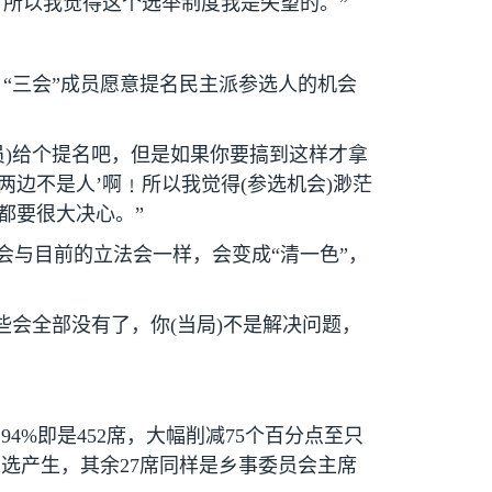
所以我觉得这个选举制度我是失望的。”
“三会”成员愿意提名民主派参选人的机会
员
)
给个提名吧，但是如果你要搞到这样才拿
两边不是人’啊﹗所以我觉得
(
参选机会
)
渺茫
都要很大决心。”
会与目前的立法会一样，会变成“清一色”，
些会全部没有了，你
(
当局
)
不是解决问题，
的
94%
即是
452
席，大幅削减
75
个百分点至只
互选产生，其余
27
席同样是乡事委员会主席