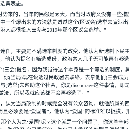
过选票表态。
时势来的，当年的民怨是太大，而当时政府又没有一些措
其中一个爆出来的方法就是透过这个
(
区议会
)
选举去宣泄出
香港人都很投入去参与
2019
年那个区议会选举。”
取连任，主要是不满选举制度的改变，他认为新选制下民
名，他认为提名有筛选成份，政治素人几乎无可能再有参
个
(
三会
)
提名，因为我觉得这个本身是一个筛选的制度，
，你
(
当局
)
现在说透过民政署去联络，去拿他们
(
三会成员
参与
(
选举
)
去帮助这个社会，你是
discourage
这件事情，即
做法，所以我就应该都不会再参选了。”
望，认为当局改制的时候完全没有公众咨询，就他所属的
且必须要是“爱国者”，他认为”爱国”的标准难以捉摸，
量那个人为之‘爱国’呢﹖这个就是一个问题了，你这些全部