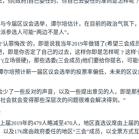
法，你
(
政府
)
自己委任的、你自己去委任的准则是怎样呢﹖
与今届区议会选举，谭尔培估计，在目前的政治气氛下，
派参选人可能“两边不是人”。
他‘认罪悔改’的，即是说我当年
2019
年做错了
(
希望三会成
’吧，即是你否定了自己的过去，这样你即是怎样呢﹖这样‘
’
(
立场很硬
)
，那些选委
(
三会成员
)
他们要给你提名，可能
谭尔培预计新一届区议会选举的投票率偏低，未来的区议
。
会少了一些反对的声音，以及一些提出意见的人，即是那
社会就会变得那些深层次的问题很难会解决得到。”
任
由上届
2019
年的
479
人略减至
470
人，地区直选议席由上届
，以及
176
席由政府委任的地区“三会”成员，以全票方式