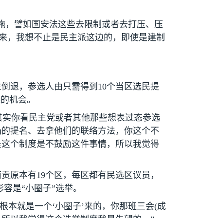
施，譬如国安法这些去限制或者去打压、压
来，我想不止是民主派这边的，即使是建制
主倒退，参选人由只需得到
10
个当区选民提
选的机会。
其实你看民主党或者其他那些想表过态参选
)
的提名、去拿他们的联络方法，你这个不
是这个制度是不鼓励这件事情，所以我觉得
西贡原本有
19
个区，每区都有民选区议员，
形容是“小圈子”选举。
根本就是一个‘小圈子’来的，你那班三会
(
成