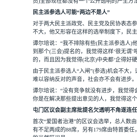
员
)
全部现在都没有一个公开透明的产生方
民主派参选人可能“两边不是人”
对于两大民主派政党、民主党及民协表态参
不大，他又形容在这样的选举制度下，民主
谭尔培说：“我不排除有些
(
民主派参选人
)
到那个
(
三会
)
提名的，我觉得这样‘很无谓
的，而且因为我觉得
(
北京
)
中央都‘企得好硬
由于民主派参选人“入闸”
(
参选
)
机会不大，
难以容纳反对的声音，社会亦不会有进步
谭尔培说：“没有竞争就没有进步，我觉得
你是在解决那些提出意见的人，我觉得这个
屯门区议会副主席批提名欠透明不角逐连
首次“爱国者治港”的区议会选举，总人数
有不足两成的
88
席，另有
179
席由特首委任