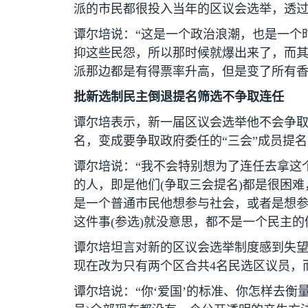
派的市民都很投入当年的区议会选举，透
谭尔培说：“这是一个政治浪潮，也是一个
抑这些民怨，所以那时候就爆出来了，而
派那边都是有得票率升高，但是变了所有
批新选制民主倒退提名筛选不争取连任
谭尔培表示，新一届区议会选举他不会争
名，变成要争取政府委任的“三会”成员提
谭尔培说：“我不会特别想为了连任去拿这
的人，即是他们
(
争取三会提名
)
都是很困难
是一个普通市民他想参与社会，或者是想
这件事
(
参选
)
就没意思，都不是一个民主的
谭尔培坦言对新的区议会选举制度感到失
现在改为只有两个区合共
4
名民选区议员，而
谭尔培说：“你‘爱国’的标准、你怎样去衡