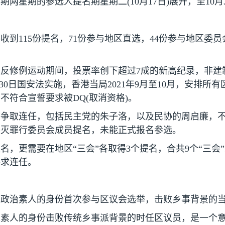
为期两星期的参选人提名期星期二
(10
月
17
日
)
展开，至
10
月
共收到
115
份提名，
71
份参与地区直选，
44
份参与地区委员
值反修例运动期间，投票率创下超过
7
成的新高纪录，非建
30
日国安法实施，香港当局
2021
年
9
月至
10
月，安排所有
员不符合宣誓要求被
DQ(
取消资格
)
。
争取连任，包括民主党的朱子洛，以及民协的周启廉，不
扑灭罪行委员会成员提名，未能正式报名参选。
名，更需要在地区“三会”各取得
3
个提名，合共
9
个“三会
寻求连任。
以政治素人的身份首次参与区议会选举，击败乡事背景的
以素人的身份击败传统乡事派背景的时任区议员，是一个