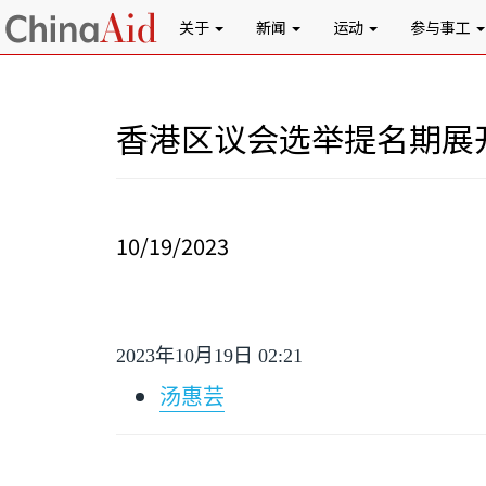
关于
新闻
运动
参与事工
香港区议会选举提名期展
10/19/2023
2023
年
10
月
19
日
02:21
汤惠芸