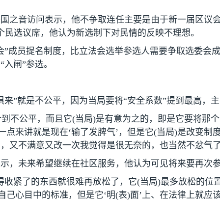
美国之音访问表示，他不争取连任主要是由于新一届区议
个民选议席，他认为新选制下对民情的反映不理想。
会”成员提名制度，比立法会选举参选人需要争取选委会成
“入闸”参选。
俱来”就是不公平，因为当局要将“安全系数”提到最高，
计到不公平，而且它
(
当局
)
是有意为之的，即是它要将那个
一点来讲就是现在‘输了发脾气’，但是它
(
当局
)
是改变制
，又不满意又改一次我觉得是很无奈的，也当然不忿气了
表示，未来希望继续在社区服务，他认为可见将来要再次
得收紧了的东西就很难再放松了，它
(
当局
)
最多放松的位
自己心目中的标准，但是它‘明
(
表
)
面’上、在法律上就应