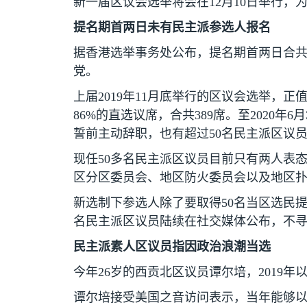
新一届区议会选举将会在
12
月
10
日举行，
提名期首两日未有民主派参选人报名
据香港选举事务处公布，提名期首两日合
党。
上届
2019
年
11
月底举行的区议会选举，正
86%
的直选议席，合共
389
席。至
2020
年
6
月
誓前主动辞职，也有超过
50
名民主派区议
现任
50
多名民主派区议员目前只有两人表态
区分区委员会、地区防火委员会以及地区
新选制下参选人除了要取得
50
名当区选民提
名民主派区议员陆续在社交媒体公布，不
民主派素人区议员指因政治浪潮当选
今年
26
岁的西贡北区议员谭尔培，
2019
年
谭尔培接受美国之音访问表示，当年能够