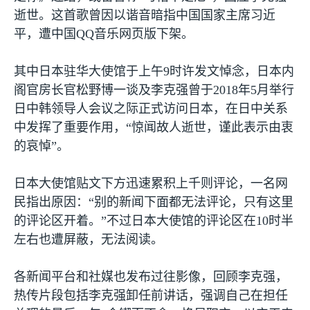
逝世。这首歌曾因以谐音暗指中国国家主席习近
平，遭中国
QQ
音乐网页版下架。
其中日本驻华大使馆于上午
9
时许发文悼念，日本内
阁官房长官松野博一谈及李克强曾于
2018
年
5
月举行
日中韩领导人会议之际正式访问日本，在日中关系
中发挥了重要作用，“惊闻故人逝世，谨此表示由衷
的哀悼”。
日本大使馆贴文下方迅速累积上千则评论，一名网
民指出原因：“别的新闻下面都无法评论，只有这里
的评论区开着。”不过日本大使馆的评论区在
10
时半
左右也遭屏蔽，无法阅读。
各新闻平台和社媒也发布过往影像，回顾李克强，
热传片段包括李克强卸任前讲话，强调自己在担任