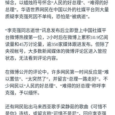
悼念，以蜡烛符号怀念“人民的好总理”、“难得的好
总理”。华语世界网民在中国以外的社媒平台则大量
质疑李克强死因不单纯，恐怕是“被病逝”。
“李克强同志逝世”讯息发布后立即登上中国社媒平
台微博热搜第一位，
2
小时后在微博上累积
10.9
亿阅
读量和
45
万讨论量，逾
350
家媒体跟进发布。但除了
央视帐号，大多数新闻媒体的微博评论区进入管控
状态，无法看到评论内容。
在微博公开的评论中，许多网民第一时间反应是“难
以置信”、“太突然了”，并留言“总理一路走好”。不
少网民以“人民的好总理”、“难得的好总理”称呼李
克强，予以缅怀。
还有网民贴出马来西亚歌手梁静茹的歌曲《可惜不
是你》连结，或留言称“可惜不是尼”，回应李克强