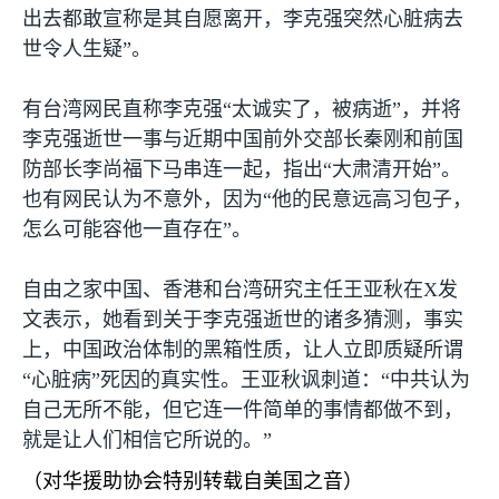
出去都敢宣称是其自愿离开，李克强突然心脏病去
世令人生疑”。
有台湾网民直称李克强“太诚实了，被病逝”，并将
李克强逝世一事与近期中国前外交部长秦刚和前国
防部长李尚福下马串连一起，指出“大肃清开始”。
也有网民认为不意外，因为“他的民意远高习包子，
怎么可能容他一直存在”。
自由之家中国、香港和台湾研究主任王亚秋在
X
发
文表示，她看到关于李克强逝世的诸多猜测，事实
上，中国政治体制的黑箱性质，让人立即质疑所谓
“心脏病”死因的真实性。王亚秋讽刺道：“中共认为
自己无所不能，但它连一件简单的事情都做不到，
就是让人们相信它所说的。”
（对华援助协会特别转载自美国之音）