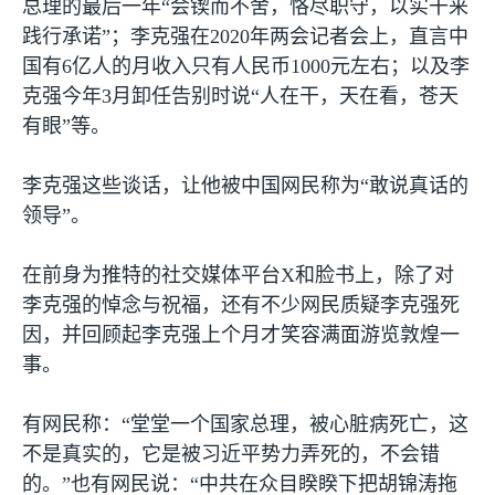
总理的最后一年“会锲而不舍，恪尽职守，以实干来
践行承诺”；李克强在
2020
年两会记者会上，直言中
国有
6
亿人的月收入只有人民币
1000
元左右；以及李
克强今年
3
月卸任告别时说“人在干，天在看，苍天
有眼”等。
李克强这些谈话，让他被中国网民称为“敢说真话的
领导”。
在前身为推特的社交媒体平台
X
和脸书上，除了对
李克强的悼念与祝福，还有不少网民质疑李克强死
因，并回顾起李克强上个月才笑容满面游览敦煌一
事。
有网民称：“堂堂一个国家总理，被心脏病死亡，这
不是真实的，它是被习近平势力弄死的，不会错
的。”也有网民说：“中共在众目睽睽下把胡锦涛拖