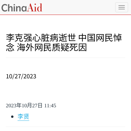
T
o
g
g
l
李克强心脏病逝世 中国网民悼
e
n
念 海外网民质疑死因
a
v
i
g
a
10/27/2023
t
i
o
n
2023
年
10
月
27
日
11:45
李贤