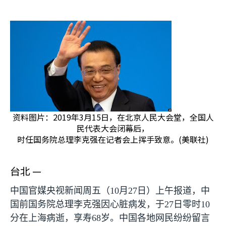
资料图片：2019年3月15日，在北京人民大会堂，全国人
民代表大会闭幕后，
时任国务院总理李克强在记者会上挥手致意。(美联社)
台北 —
中国官媒央视新闻周五（
10
月
27
日）上午报道，中
国前国务院总理李克强因心脏病发，于
27
日零时
10
分在上海病逝，享寿
68
岁。中国各地网民纷纷留言