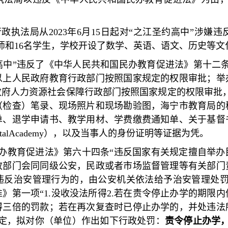
行政执法局从
2023
年
6
月
15
日起对
“
之江圣约高中
”
涉嫌违
师和
16
名学生，学校开设了数学、英语、语文、历史等文
高中
”
违反了《中华人民共和国民办教育促进法》第十二
以上人民政府教育行政部门按照国家规定的权限审批；举
政府人力资源社会保障行政部门按照国家规定的权限审批
（检查）笔录、现场照片和现场勘验图，海宁市教育局的
单、退学申请书、教学用材、学费缴费通知单、关于基督
talAcademy
），以及当事人的身份证明等证据为凭。
办教育促进法》第六十四条
“
违反国家有关规定擅自举办
政部门会同同级公安，民政或者市场监督管理等有关部门
违反治安管理行为的，由公安机关依法给予治安管理处
准》第一项
“1.
没收没法所得
2.
若在责令停止办学的期限内
得三倍的罚款；若在再次复查时已停止办学的，并处违法
定，拟对你（单位）作出如下行政处罚：
责令停止办学