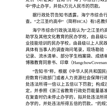
中
”
停止办学，并处
6
万元人民币的罚款。
据行政处罚告知书透露，海宁市综合
查。
“
之江圣约高中
“
（简称
HCA
）有
5
名教
海宁市综合行政执法局认为
“
之江圣约
助学及其他文化教育的民办学校，由县级
业技能培训的民办学校，由县级以上人民
具体有当事人的调查询问笔录，现场勘验
记录、流水清单、部分学生档案袋、成绩
博雅教育同意书、印章（
HangchowCovenan
“
告知书
”
称，根据《中华人民共和国民
府数育行政部门或者人力资源社会保障行
处违法所得一倍以上五倍以下罚款；构成
定，并参照《浙江省教育行政处罚栽量基
在复查时仍未停止办学的，拟并处违法所
办学的，并处违法所得五倍的罚款。
”
的规