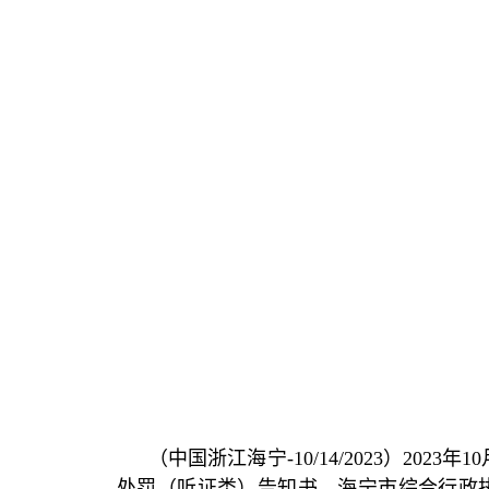
（中国浙江海宁
-10/14/2023
）
2023
年
10
处罚（听证类）告知书，海宁市综合行政