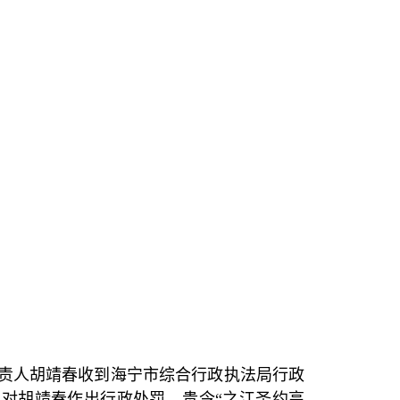
责人胡靖春收到海宁市综合行政执法局行政
，对胡靖春作出行政处罚，贵令
“
之江圣约高