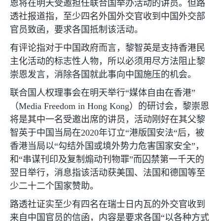
恩将在明天受邀担任联合国举办活动的讲员。但路
透社报道指，至少四名外国外交官收到中国外交部
官员致函，要求各国抵制该活动。
有评论指对于中国政府而言，黎智英是支持香港民
主化活动的标志性人物，所以必须用尽方法阻止黎
崇恩发言，消除各国就此事向中国施压的机会。
联合国人权理事会在明天举行“媒体自由在香港”
（
Media Freedom in Hong Kong
）的研讨会，黎崇恩
将是其中一名受邀出席的讲员，活动刚好在其父黎
智英于中国当局在
2020
年订立“港版国安法“后，被
香港当局以“勾结外国或境外势力危害国家安全”，
和“串谋刊印及复制煽动刊物罪”而囚禁第一千天的
翌日举行，消息指该活动获美国、法国和德国等至
少二十二个国家赞助。
路透社证实至少有四名在瑞士日内瓦的外交官收到
来自中国官员的信函，内容是要求各国“以各种方式