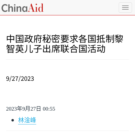
T
o
g
g
l
中国政府秘密要求各国抵制黎
e
n
智英儿子出席联合国活动
a
v
i
g
a
9/27/2023
t
i
o
n
2023
年
9
月
27
日
00:55
林淦峰