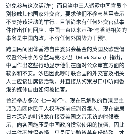
避免参与这次活动”；而且当中三人透露中国官员个
别接触其他国家外交官，要求他们不参与甚至表示
不支持该活动的举行。目前尚未有任何外交官就事
件作出任何回应。中国一直以来声称“与香港相关的
事务是中国内政，不容任何外国势力干预”。
跨国民间团体香港自由委员会基金的英国及欧盟倡
议暨公共事务总监马克·沙巴（
Mark Sabah
）指出，
中国作出这些行动显示他们在面对公众审查方面的
软弱和不安。沙巴因此呼吁联合国的外交官及相关
人士应该出席该活动，并直接从黎崇恩口中听闻香
港的媒体自由如何被损害。
曾经举办多次“七一游行”、现在已解散的香港民主
派政治团体民间人权阵线前任副召集人、现在旅居
日本深造的叶锦龙在接受美国之音采访的时候表
示，向各国施压是中国政府惯常使用的技俩，因此
对事件不觉得奇怪，只是因为黎智英身份特殊，才