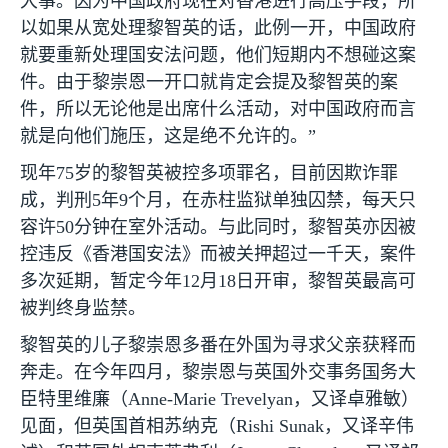
大事。因为中国政府现在对香港进行高压手段，所
以如果从宽处理黎智英的话，此例一开，中国政府
就要重新处理国安法问题，他们短期内不想碰这案
件。由于黎崇恩一开口就肯定会提及黎智英的案
件，所以无论他是出席什么活动，对中国政府而言
就是向他们施压，这是绝不允许的。”
现年
75
岁的黎智英被控多项罪名，目前因欺诈罪
成，判刑
5
年
9
个月，在赤柱监狱单独囚禁，每天只
容许
50
分钟在室外活动。与此同时，黎智英亦因被
控违反《香港国安法》而被关押超过一千天，案件
多次延期，暂定今年
12
月
18
日开审，黎智英最高可
被判终身监禁。
黎智英的儿子黎崇恩多番在外国为寻求父亲获释而
奔走。在今年四月，黎崇恩与英国外交事务国务大
臣特里维廉（
Anne-Marie Trevelyan
，又译卓雅敏）
见面，但英国首相苏纳克（
Rishi Sunak
，又译辛伟