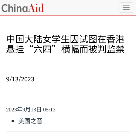
T
o
g
g
l
中国大陆女学生因试图在香港
e
n
悬挂“六四”横幅而被判监禁
a
v
i
g
a
9/13/2023
t
i
o
n
2023
年
9
月
13
日
05:13
美国之音