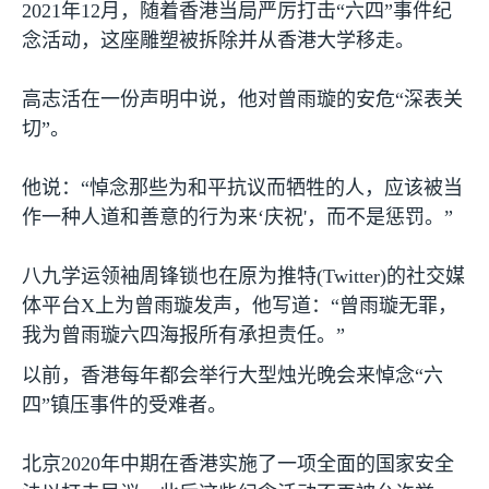
2021
年
12
月，随着香港当局严厉打击“六四”事件纪
念活动，这座雕塑被拆除并从香港大学移走。
高志活在一份声明中说，他对曾雨璇的安危“深表关
切”。
他说：“悼念那些为和平抗议而牺牲的人，应该被当
作一种人道和善意的行为来‘庆祝
'
，而不是惩罚。”
八九学运领袖周锋锁也在原为推特
(Twitter)
的社交媒
体平台
X
上为曾雨璇发声，他写道：“曾雨璇无罪，
我为曾雨璇六四海报所有承担责任。”
以前，香港每年都会举行大型烛光晚会来悼念“六
四”镇压事件的受难者。
北京
2020
年中期在香港实施了一项全面的国家安全