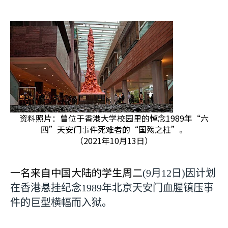
资料照片：曾位于香港大学校园里的悼念1989年“六
四”天安门事件死难者的“国殇之柱”。
（2021年10月13日）
一名来自中国大陆的学生周二
(9
月
12
日
)
因计划
在香港悬挂纪念
1989
年北京天安门血腥镇压事
件的巨型横幅而入狱。