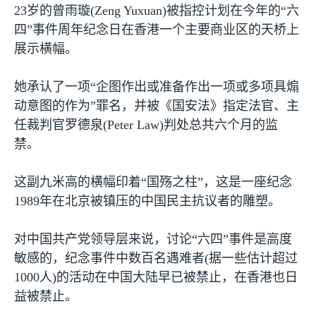
23
岁的曾雨璇
(Zeng Yuxuan)
被指控计划在今年的“六
四”事件周年纪念日在香港一个主要商业区的天桥上
展示横幅。
她承认了一项“企图作出或准备作出一项或多项具煽
动意图的作为”罪名，并被《国安法》指定法官、主
任裁判官罗德泉
(Peter Law)
判处总共六个月的监
禁。
这副九米高的横幅印着“国殇之柱”，这是一座纪念
1989
年在北京被镇压的中国民主抗议者的雕塑。
对中国共产党领导层来说，讨论“六四”事件是高度
敏感的，纪念事件中数百名遇难者
(
据一些估计超过
1000
人
)
的活动在中国大陆早已被禁止，在香港也日
益被禁止。