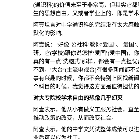
(
通识科
)
的价值未至于非常高，但其实它都
生的思想自由，又或者学业上的、即是学术
阿壹坦言对中学通识科的完结没有太大感触
默化的影响。
阿壹说：“好像‘公社科’教你‘爱国’、‘爱国
研，它
(
学校
)
跟你说怎样‘爱国’
(
爱中国
)
，你
真的有一点‘洗脑式’那样，都会有一点担
不到，‘大台’
(
主流电视台
)
有很多新闻都不
事有兴趣的时候，你都不会特别上网找新闻
个科目的时候，我觉得这方面是值得担忧的
对大专院校学术自由的想像几乎幻灭
阿壹表示，他从小有做义工服务社会，直
推动政策的改变，从而改变社会。
阿壹表示，他的中学文凭试整体成绩可以
业后可以成为社工。