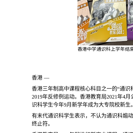
香港中学通识科上学年结束
香港 —
香港三年制高中课程核心科目之一的“通识
2019
年反修例运动。香港教育局
2021
年
4
月
识科学生今年
9
月新学年成为大专院校新生
有末代通识科学生表示，不认为通识科煽
终止符。