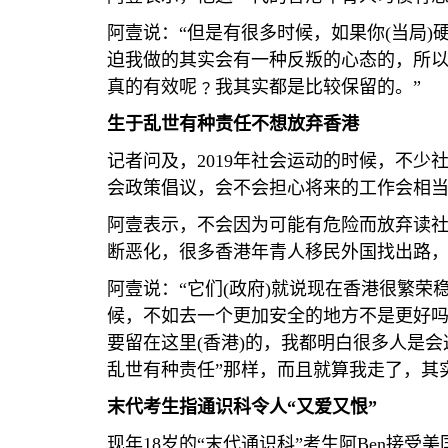
阿壹说：“但是有很多时候，如果你
(
当局
)
迫我做的其实会有一种反叛的心态的，所以
真的有效呢﹖我其实都是比较保留的。”
生于乱世有种责任不想放弃香港
记者问及，
2019
年社会运动的时候，不少
会政策倡议，会不会担心将来的工作会相
阿壹表示，不会因为可能有危险而放弃读
断恶化，很多香港年青人移民外国找出路
阿壹说：“它们
(
政府
)
就说现在香港很繁荣
候，不如去一个更加安全的地方不是更好吗
要留在这里
(
香港
)
的，我都明白很多人是会
乱世有种责任”那样，而且就算我走了，其
末代考生指通识科令人“又爱又恨”
现年
18
岁的“末代通识科”考生阿
Ben
接受美