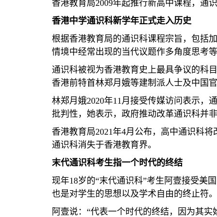
香港教育局
2009
年起推行新高中课程，通
香港中学通识科新学年正式走入历史
根据香港教育局的通识科课程宗旨，包括
情境中经常出现的当代议题作多角度思考
通识科被视为香港教育史上最具争议的科
香港前特首林郑月娥等建制派人士及中国官
林郑月娥
2020
年
11
月接受传媒访问表示，通
批判性，她表示，政府推动改革通识科并
香港教育局
2021
年
4
月公布，高中通识科将
通识科消失于香港教育界。
末代通识科考生指一个时代的终结
现年
18
岁的“末代通识科”考生阿壹接受美
也是对学生的思想以及学术自由的终止符
阿壹说：“代表一个时代的终结，因为其实