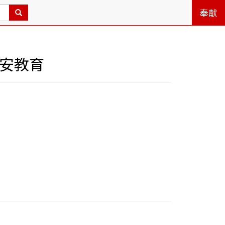
奉献
国安教育