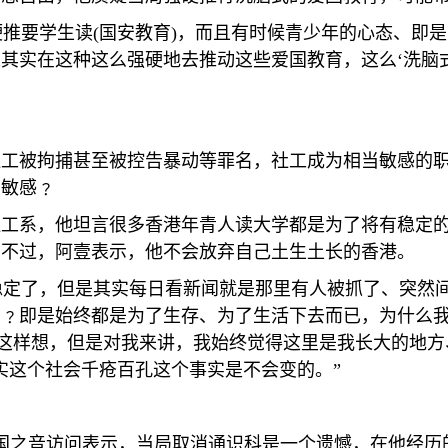
硬推要学生读
(
国安教育
)
，而且有时候青少年的心态、即是
其实在这种这么强硬地去推动这些爱国教育，这么‘洗脑
社工被拘捕甚至被控告暴动等罪名，社工成为相当敏感的
当敏感﹖
社工系，他坦言很多香港年青人读大学都是为了将有稳定
，不过，阿壹表示，他不会放弃自己土生土长的香港。
稳定了，但是其实每日看新闻就是那里有人被抓了、突然
﹖即是始终都是为了生存、为了生活下去而已，为什么我
这样想，但是对我来讲，我始终觉得这里是我长大的地方
实这个社会千疮百孔这个事实是不会变的。”
国之音访问表示，当局取消通识科是一个遗憾，在他经历