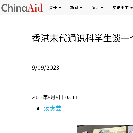
关于
新闻
运动
参与事工
香港末代通识科学生谈一
9/09/2023
2023
年
9
月
9
日
03:11
汤惠芸