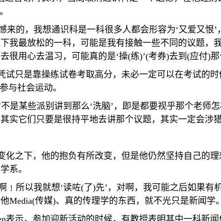
。
憾来的，我想通识科是一科很多人都会形容为‘又爱又恨
下我最放松的一科，可能是我有接触一些不同的议题，我
去很用心去温习，可能真的是‘操
(
练
)
’
(
考券
)
去到
(
应付
)
那
凭试只是靠操练试卷考取高分，未必一定可以在考试的时
生参与社会运动。
对不是某些派别讲到那么‘洗脑’，即是都要视乎那个老师
其实它们只要是很持平地去讲那个议题，其实一定会涉猎
变化之下，他的抱负有所改变，但是他仍然坚持自己的理
闻学系。
啊﹗所以我就想‘读咗
(
了
)
先’，对啊，我可能之后如果有
其他
Media(
传媒
)
、真的传理学的东西，就不光只是新闻学。
en
表示，参加迎新活动的时候，有教授表明其中一科新闻