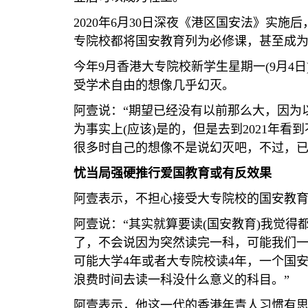
2020
年
6
月
30
日深夜《港区国安法》实施后
专院校都将国安教育列为必修课，甚至成
今年
9
月香港大专院校新学生星期一
(9
月
4
日
受学术自由的想像几乎幻灭。
阿壹说：“期望已经没有以前那么大，因为
为事实上
(
应该
)
是的，但是去到
2021
年看到
很多时自己的想像不是说幻灭吧，不过，已
忧当局强硬推行爱国教育或有反效果
阿壹表示，不担心接受大专院校的国安教
阿壹说：“其实就算要读
(
国安教育
)
我觉得
了，不会说因为突然读完一科，可能我们
可能大学
4
年或者大专院校读
4
年，一个国
浪费时间去读一科没什么意义的科目。”
阿壹表示，他这一代的香港年青人习惯有