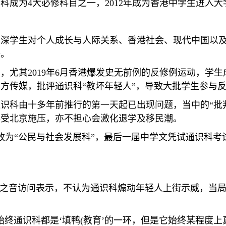
识科成为
4
大必修科目之一，
2012
年成为香港中学生进入大
加深学生对个人成长与人际关系、香港社会、现代中国以
等。
目，尤其
2019
年
6
月香港爆发史无前例的反修例运动，学生
方传媒，批评通识科“教坏年轻人”，导致大批学生参与
识科由十多年前推行的第一天起已出现问题，当中的“批
非受北京施压，亦不担心会激化退学及移民潮。
改为“公民与社会发展科”，最后一届中学文凭试通识科考
国之音访问表示，不认为通识科煽动年轻人上街示威，当
。
始终通识科都是‘填鸭
(
教育’的一环，但是它始终某程度上