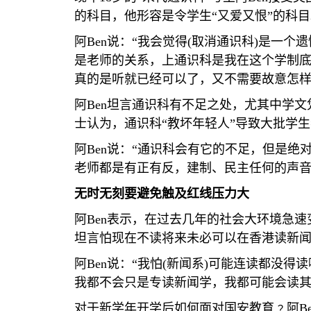
的科目，他形容是令学生“又爱又恨”的科目
阿
Ben
说：“我会觉得
(
取消通识科
)
是一个遗
是老师的关系，上通识科是我在这个学制底
真的是听就已经可以了，又不需要故意怎样
阿
Ben
坦言通识科有不足之处，尤其中学文
士认为，通识科“教坏年轻人”导致大批学
阿
Ben
说：“通识科会有它的不足，但是绝
老师都是有正有反，建制、民主任何的声音
无时无刻要避免触及红线压力大
阿
Ben
表示，在过去几年的社会大环境急速
坦言怕现在不读将来未必可以在香港读新
阿
Ben
说：“我怕
(
新闻系
)
可能连读都没得读
我都不会只是专读新闻学，我都可能会读
对于新学年开学后如何面对国安教育﹖阿
B