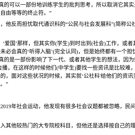
真的可以一部份地训练学生的批判思考，所以取消它其实
自由等等的终止符。”
，他反而担忧取代通识科的“公民与社会发展科”
(
简称公
’、‘爱国’那样，但其实你
(
学生
)
到时出到
(
社会
)
工作，或者
未必会真的‘听得入脑’
(
完全认同
)
，但是始终都有一个担
忧真的是一部份影响了下一代、或者其他学生的想法，因
会播，在这样的时候他们
(
中学生
)
要找一些资讯是比较难
的，面对这些状况的时候，其实就‘公社科
'
给他们的资讯
。”
至
2019
年社会运动，他发现有很多社会议题都被忽略，民
进入其他较热门的大专院校科目，但他还是选择按自己的