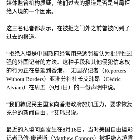
媒体监管机构质疑，他们过去的报道是否是当局拒
绝入境的一个因素。
这三名记者都表示，在被拒之门外之前曾被问到了
过去的报道。
“拒绝入境是中国政府经常用来惩罚被认为批评性过
强的外国记者的方法。这种手段和其他侵犯信息权
的行为正在蔓延到香港，”无国界记者（
Reporters
Without Borders
）亚洲分社社长艾玮昂（
C
é
dric
Alviani
）在周五（
9
月
1
日）的一份声明中说。
“我们敦促民主国家向香港政府施加压力，要求恢复
充分的新闻自由，”艾玮昂说。
最近的入境问题发生在
8
月
16
日，当时美国自由摄影
记者马修·康诺斯（
Matthew Connors
）被拒绝入境香