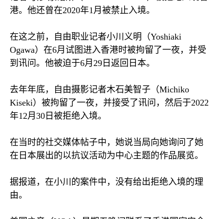
港。他还曾在
2020
年
1
月被禁止入境。
在这之前，自由职业记者小川义明（
Yoshiaki
Ogawa
）在
6
月试图进入香港时被拘留了一夜，并受
到讯问。他被迫于
6
月
29
日返回日本。
去年年底，自由摄影记者木石美智子（
Michiko
Kiseki
）被拘留了一夜，并接受了讯问，然后于
2022
年
12
月
30
日被拒绝入境。
在当时的社交媒体帖子中，她说当局向她询问了她
在日本展出的以抗议活动为中心主题的作品展览。
据报道，在小川的案件中，没有给出拒绝入境的理
由。