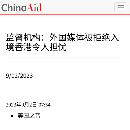
T
o
g
g
l
监督机构：外国媒体被拒绝入
e
n
境香港令人担忧
a
v
i
g
a
9/02/2023
t
i
o
n
2023
年
9
月
2
日
07:54
美国之音