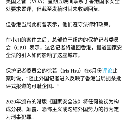
美国之音（
VOA
）星期五晚间联系了香港国家安全
处要求置评，但截至发稿时尚未收到回复。
但香港当局此前曾表示，他们遵守法律和政策。
在小川的案件之后，总部位于纽约的保护记者委员
会（
CPJ
）表示，这名记者将返回香港，报道国家安
全法的引入如何影响了这座城市。
保护记者委员会的徐若（
Iris Hsu
）在
6
月份
评论
此
案时说，“阻止外国记者进入反映了香港当局扼杀批
评式报道的可耻企图。”
2020
年颁布的港版《国家安全法》将任何被视为构
成分裂、颠覆、恐怖主义或勾结外国势力的行为定
为刑事犯罪。