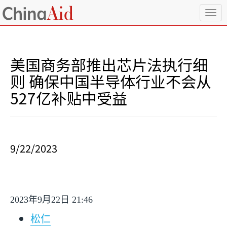
T
o
g
g
l
美国商务部推出芯片法执行细
e
n
则 确保中国半导体行业不会从
a
527亿补贴中受益
v
i
g
a
t
i
9/22/2023
o
n
2023
年
9
月
22
日
21:46
松仁