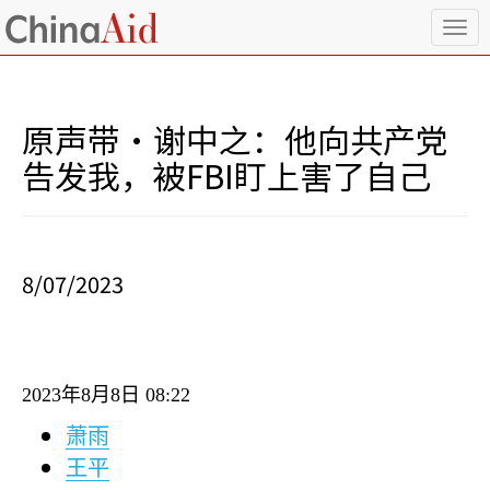
T
o
g
g
l
原声带·谢中之：他向共产党
e
n
告发我，被FBI盯上害了自己
a
v
i
g
a
8/07/2023
t
i
o
n
2023
年
8
月
8
日
08:22
萧雨
王平