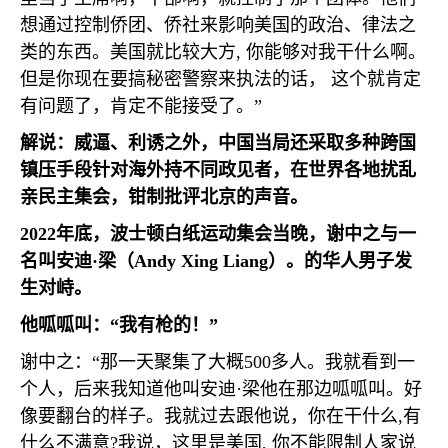
想通过控制侨团、侨社来影响美国的政治、律法之
类的东西。美国就比较大方
,
你能够对我干什么啊。
但是你现在要搞秘密警察来执法的话， 这个就肯定
有问题了，肯定不能接受了。”
解说：威逼、利诱之外，中国当局还采取多种跨国
镇压手段针对海外持不同政见者，在世界各地扰乱
亲民主集会，钳制批评北京的声音。
2022
年底，波士顿白纸运动集会当晚，谢中之与一
名叫安迪·梁（
Andy Xing Liang
）。的华人男子发
生对峙。
他呱呱叫：“我有枪的！”
谢中之：“那一天聚集了大概
500
多人。我就看到一
个人，后来我知道他叫安迪·梁他在那边呱呱叫。好
像要翻台的样子。我就过去跟他说，你在干什么
,
有
什么不满意
?
我说，这里是美国
,
你不能限制人家说