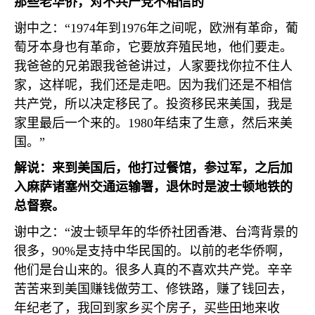
那些老华侨，对不共产党不相信的
谢中之：“
1974
年到
1976
年之间呢，欧洲有革命，葡
萄牙本身也有革命，它要放弃殖民地，他们要走。
我爸爸的兄弟跟我爸爸讲过，人家要找你拉不住人
家，这样呢，我们还是走吧。因为我们还是不相信
共产党，所以决定移民了。投资移民来美国，我是
家里最后一个来的。
1980
年结束了生意，然后来美
国。”
解说：来到美国后，他打过餐馆，参过军，之后加
入麻萨诸塞州交通运输署，退休时是波士顿地铁的
总督察。
谢中之：“波士顿早年的华侨社团香港、台湾背景的
很多，
90%
是支持中华民国的。以前的老华侨啊，
他们是台山来的。很多人真的不喜欢共产党。辛辛
苦苦来到美国赚钱做劳工、修铁路，赚了钱回去，
年纪老了，我回到家乡买个房子，买些田地来收