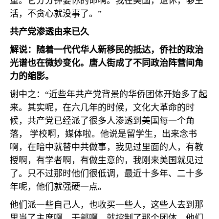
重。它分分钟要你的命啊。我在美国，退休，够生
活，不贪心就没事了。”
共产党渗透由来已久
解说：随着一代代华人新移民的抵达，侨社的政治
光谱也在微妙变化。唐人街成了不同政治阵营间角
力的缩影。
谢中之：“近些年共产党背景的华侨团体开始多了起
来。其实呢，在六几年的时候，文化大革命的时
候，共产党已经派了很多人渗透到美国每一个角
落， 学校啊，媒体啦。他说是留学生，出来念书
啊，在暗中就替中共做事，我见过里面的人，有教
授啊，有学者啊，有做生意的，我刚来美国就见过
了。只不过那时他们很低调，最近十多年、二十多
年呢，他们就强硬一点。
他们派一些自己人，也收买一些人，这些人去到那
里当了主席啊，干部啊，就控制了那个团体。他们