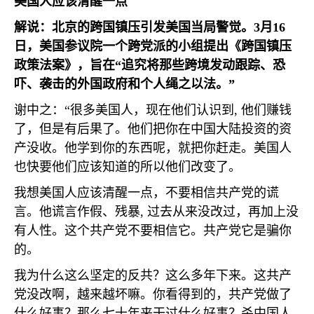
美国人应该清醒一点
解说：北京的跨国镇压引发美国当局警觉。
3
月
16
日，美国参议院一个跨党派的小组提出《跨国镇压
政策法案》，旨在“追究将那些跨境发动跟踪、恐
吓、袭击的外国政府和个人绳之以法。”
谢中之：“很多美国人，现在他们认识到
,
他们赚钱
了，但是有后果了。他们把你在中国大陆投资的资
产没收。他学到你的东西呢，就把你赶走。美国人
也快要他们应该知道的所以他们改变了。
我想美国人应该清醒一点，不要相信共产党的谎
言。他谎言作假、残暴
,
过去从来没改过，再加上没
有人性。这个共产党不要相信它。共产党它是骗你
的。
我为什么这么坚定的反共？这么多年下来。这共产
党没改啊，越来越坏嘛。你看得到的，共产党做了
什么好事？那么七十年来干过什么好事？杀中国人