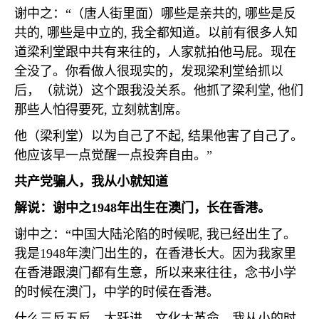
谢中之：“（唐人街里面）哪些是亲共的
,
哪些是反
共的
,
哪些是中立的
,
我全都知道。以前有很多人知
道梁利堂跟中共有来往的，人家就拍他马屁。现在
全没了。你看做人很现实的，发现梁利堂给抓以
后，（就说）这个跟我没关系。他抓了梁利堂
,
他们
那些人怕得要死
,
立刻就割席。
他（梁利堂）以为自己了不起
,
结果他害了自己了。
他应该早一点觉醒一点投奔自由。”
共产党骗人，我从小就知道
解说：谢中之
1948
年出生在澳门，长在香港。
谢中之：“中国大陆沦陷的时候呢
,
我已经出生了。
我是
1948
年澳门出生的，在香港长大。因为我家里
在香港跟澳门都有生意，所以来来往往，念书小学
的时候在澳门，中学的时候在香港。
什么三反五反、大跃进，文化大革命，我从小的时