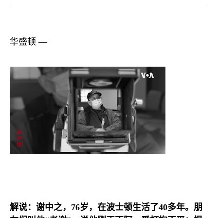
华盛顿 —
解说：谢中之，
76
岁，在波士顿生活了
40
多年。朋