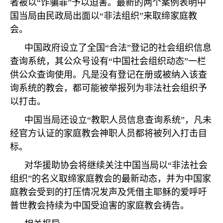
者被以
“
诈骗罪
”
予以迫害。最新的两个案例表明中
国当局由民政局出面以
“
非法组织
”
来取缔家庭教
会。
中国政府设立了全国
“
合法
”
登记的社会组织信息
查询系统，其公众号设有
“
中国社会组织动态
”
一栏
供公众查询使用。凡是没有登记在册或被纳入该查
询系统的教会，都可能被举报列为非法社会组织予
以打击。
中国当局还设立
“
教职人员信息查询系统
”
，凡未
经官方认证的家庭教会神职人员都将被列入打击目
标。
对华援助协会将继续关注中国当局以
“
非法社会
组织
”
的名义取缔家庭教会的最新动态，并为中国家
庭教会受到的打压情况发声及凭借主耶稣的爱呼吁
普世教会持续为中国受迫害的家庭教会祷告。