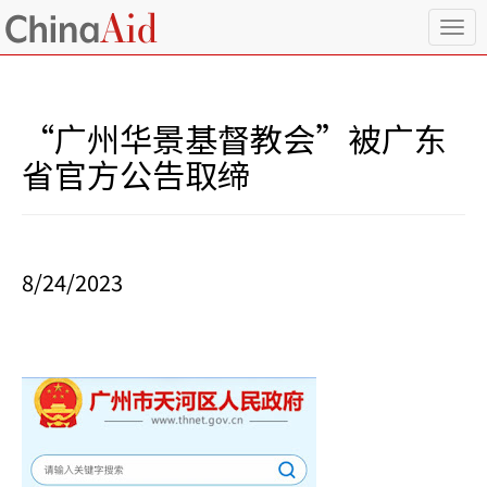
T
o
g
g
l
“广州华景基督教会”被广东
e
n
省官方公告取缔
a
v
i
g
a
8/24/2023
t
i
o
n