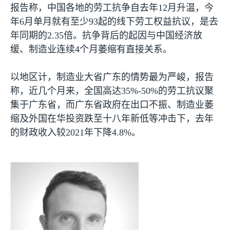
报告称，中国各地的劳工抗争自去年
12
月升温，今
年
6
月单月就有至少
93
起的线下劳工权益抗议，是去
年同期的
2.35
倍。抗争背后的起因与中国经济放
缓、制造业连续
4
个月萎缩有直接关系。
以地区计，制造业大省广东的情势最为严峻，报告
称，近几个月来，全国高达
35%-50%
的劳工抗议聚
集于广东省，而广东省政府在出口不振、制造业萎
缩及外国在华投资跌至十八年新低等冲击下，去年
的财政收入较
2021
年下降
4.8%
。