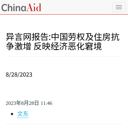
T
o
g
g
l
异言网报告:中国劳权及住房抗
e
n
争激增 反映经济恶化窘境
a
v
i
g
a
8/28/2023
t
i
o
n
2023
年
8
月
28
日
11:46
文东