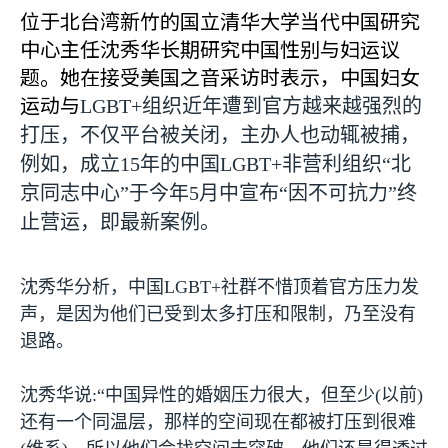
位于北台湾新竹的国立清华大学当代中国研究
中心主任沈秀华长期研究中国性别与妇运议
题。她在接受美国之音采访时表示，中国妇女
运动与
LGBT+
组织近年遭到官方越来越强烈的
打压，不仅平台被关闭，主办人也动辄被捕，
例如，成立
15
年的中国
LGBT+
非营利组织“北
京同志中心”于今年
5
月中宣布“因不可抗力”终
止营运，即最新案例。
沈秀华分析，中国
LGBT+
社群不惜顶着官方压力发
声，是因为他们已受到太多打压和限制，乃至没有
退路。
沈秀华说
:
“中国异性的婚姻压力很大，但至少
(
以前
)
还有一个同温层，那样的空间现在都被打压到很难