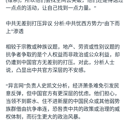
(
维系
)
，所以他们会找空间去突破，他们还是得透过
一点点的活动，让自己找到一点力量。”
中共无差别打压异议 分析
:
中共忧西方势力“由下而
上”渗透
相较于宗教或种族议题，地产、劳资或性别议题的
抗争者争取的是个人权益而非政治或公众利益，却
仍遭到中国官方无差别的打压。对此，分析人士
说，凸显出中共官方深层的不安感。
“异言网”负责人史凯文分析，经济萧条难免引发民
意反弹，但中国官方有更深层的忧虑。他们担心，
当领不到薪水、住不进新屋的中国民众或其他弱势
族群借由抗争串连，恐咎责中共的政策或治理的威
权体制，而衍生更大的政治风暴。