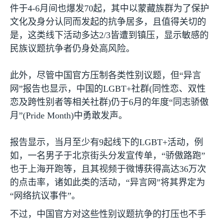
件于
4-6
月间也爆发
70
起，其中以蒙藏族群为了保护
文化及身分认同而发起的抗争居多，且值得关切的
是，这类线下活动多达
2/3
皆遭到镇压，显示敏感的
民族议题抗争者仍身处高风险。
此外，尽管中国官方压制各类性别议题，但“异言
网”报告也显示，中国的
LGBT+
社群
(
同性恋、双性
恋及跨性别者等相关社群
)
仍于
6
月的年度“同志骄傲
月”
(Pride Month)
中勇敢发声。
报告显示，当月至少有
9
起线下的
LGBT+
活动，例
如，一名男子于北京街头分发宣传单，“骄傲路跑”
也于上海开跑等，且其视频于微博获得高达
36
万次
的点击率，诸如此类的活动，“异言网”将其界定为
“网络抗议事件”。
不过，中国官方对这些性别议题抗争的打压也不手