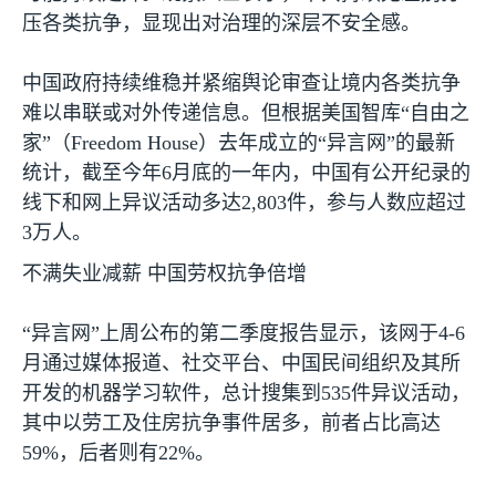
压各类抗争，显现出对治理的深层不安全感。
中国政府持续维稳并紧缩舆论审查让境内各类抗争
难以串联或对外传递信息。但根据美国智库“自由之
家”（
Freedom House
）去年成立的“异言网”的最新
统计，截至今年
6
月底的一年内，中国有公开纪录的
线下和网上异议活动多达
2,803
件，参与人数应超过
3
万人。
不满失业减薪 中国劳权抗争倍增
“异言网”上周公布的第二季度报告显示，该网于
4-6
月通过媒体报道、社交平台、中国民间组织及其所
开发的机器学习软件，总计搜集到
535
件异议活动，
其中以劳工及住房抗争事件居多，前者占比高达
59%
，后者则有
22%
。