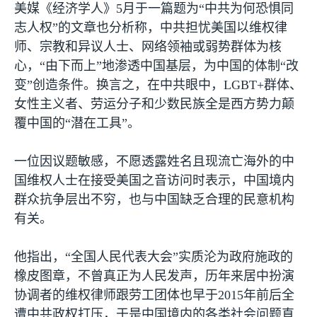
美媒《经济学人》
5
月于一篇题为“中共为何恐惧同
志人权”的文章也分析称，中共担忧美国以维权律
师、宗教和异议人士、网络领袖或弱势群体为核
心，“由下而上”地渗透中国基层，为中国的体制“改
变”创造条件。换言之，在中共眼中，
LGBT+
群体、
女性主义者、劳运分子和少数民族全是西方势力颠
覆中国的“潜在工具”。
一位因议题敏感，不愿透露姓名且现流亡海外的中
国维权人士在接受美国之音访问时表示，中国境内
群众抗争层出不穷，也与中国缺乏合理的民意机构
有关。
他指出，“全国人民代表大会”实质沦为政府施政的
橡皮图章，不曾真正为人民发声，历年来居中扮演
协调者的维权律师跟劳工团体也早于
2015
年前后全
遭中共政权打压，于是中国境内的各类社会问题直