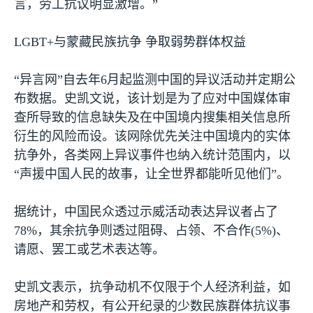
言，劳工抗议明显激增。”
LGBT+
与蒙藏民族抗争 争取弱势群体权益
“异言网”自去年
6
月起监测中国的异议活动并定期公
布数据。史凯文说，该计划是为了应对中国媒体审
查所导致的信息缺失及在中国境内搜集相关信息所
衍生的风险而设。该网除优先关注中国境内的实体
抗争外，各类网上异议事件也纳入统计范围内，以
“声援中国人民的故事，让全世界都能听见他们”。
据统计，中国民众透过示威活动表达异议者占了
78%
，其余抗争则透过阻碍、占领、不合作
(5%)
、
请愿、罢工或艺术表达等。
史凯文表示，抗争动机不仅限于个人经济利益，如
房地产和劳权，有公开纪录的少数民族群体抗议事