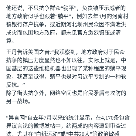
他还说，不只抗争群众“躺平”，负责镇压示威者的
地方政府似乎也跟着“躺平”，例如去年
4
月的河南村
镇银行存户抗争，或近期河北坝州民众因不满泄洪
成灾而包围地方政府，都未见官方激烈镇压或清
算。
王丹告诉美国之音
:
“我观察到，地方政府对于民众
抗争的镇压力度显然也不如以往，实际上就是，中
国基层的这些维稳机器也出现了某种程度的躺平现
象，我甚至觉得，躺平也是对习近平专制的一种软
反抗。”
除了街头抗争外，网络空间也是官民矛盾与攻防的
另一战场。
“异言网”自去年
7
月以来的统计显示，在
4,170
条包含
异议言论的微博发帖中，约两成的内容遭到审查过
滤，尤其在“白纸运动”或“中共
20
大”等政治敏感