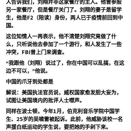
人告诉我们，刘翔并非这家餐厅的主人。他曾参股
另一家餐厅，但是餐厅关门了。刘翔的妻子是留学
F2
生，他是
（陪读）身份，两人已于疫情前回到中
国。
这位知情人一再表示，他不清楚刘翔究竟做了什
么，只听说他去参加了一个游行，和人发生了一些
FBI
冲突，
曾上门来调查。
“我跟他（刘翔）说过了，你在中国可以乱搞，在这
边不可以，”他说。
中国的爪牙到处都是
解说：美国执法官员说，威权国家愈发胆大妄为，
试图让美国境内的批评人士噤声。
1
同样在波士顿，今年
月，伯克利音乐学院中国学
25
生、
岁的吴啸雷被起诉。此前，他威胁该校一名
声援白纸运动的学生说，要把她的手剁下来。