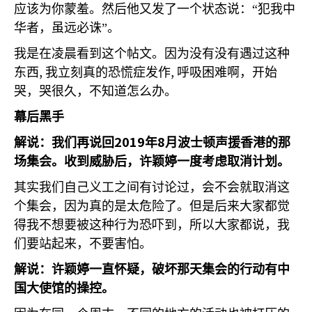
应该为你蒙羞。然后他又发了一个状态说：“犯我中
华者，虽远必诛”。
我是在凌晨看到这个帖文。因为没有没有遇过这种
,
,
东西
我立刻真的恐慌症发作
呼吸困难啊，开始
哭，哭很久，不知道怎么办。
幕后黑手
2019
8
解说：我们再说回
年
月波士顿声援香港的那
场集会。收到威胁后，许颖婷一度考虑取消计划。
其实我们自己义工之间有讨论过，会不会就取消这
个集会，因为真的是太危险了。但是后来大家都觉
得我不想要被这种行为恐吓到，所以大家都说，我
们要站起来，不要害怕。
解说：许颖婷一直怀疑，破坏那天集会的行动有中
国大使馆的操控。