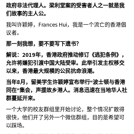
政府非法代理人。梁利堂案的受害者人之一就是我
们故事的主人公。
Frances Hui
我叫许颖婷，
，我是一个流亡的香港倡
议者。
那一刻我想，要不要写下遗书？
2019
解说：
年，香港政府推动修订《逃犯条例》，
允许将嫌犯引渡中国大陆受审。此举引发主权移交
以来，香港最大规模的公民抗命浪潮。
8
当年
月，留美学生许颖婷宣布举行“波士顿与香港
同在”集会，声援故乡港人。消息迅速在当地华人社
群蔓延开来。
一个大学的校友群组里开始讨论，整个情况扩散得
很快，他们开了另外一个微信群组，目的是希望可
以踩场。