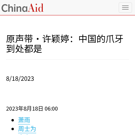
T
o
g
g
l
原声带·许颖婷：中国的爪牙
e
n
到处都是
a
v
i
g
a
8/18/2023
t
i
o
n
2023
8
18
06:00
年
月
日
萧雨
周士为