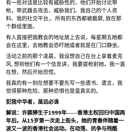
有一些对话是比较有威胁性的，他们开始讨论带
枪，带武器去攻击、威胁我们。我自己的个人资
,
,
料、我的社交平台
、所有的东西都被截屏
放在那
个群组里面。
有人直接把我教会的地址放上去说，每星期五她都
会在这里，去她教会恐吓她或者就是在门口静坐。
活动之前的那个凌晨，我设想自己在台上拿着麦克
,
风
想到他们有一个信息讲，我要拔枪射她。我一直
在想，然后开始恐慌。
我真的有一刻在想要不要先写一些遗书、遗言，我
觉得那种危险、那种恐惧也是蛮真实的。
犯我中华者，虽远必诛
1999
解说：许颖婷生于
年——香港主权回归中国两
15
年后。从
岁第一次走上街头，她的青春伴随着一
波又一波的香港社会运动。在动荡、抗争与残酷