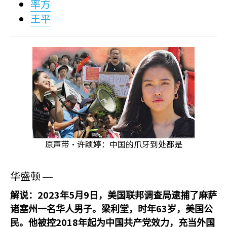
率方
王平
原声带·许颖婷：中国的爪牙到处都是
华盛顿
—
2023
5
9
解说：
年
月
日，美国联邦调查局逮捕了麻萨
63
诸塞州一名华人男子。梁利堂，时年
岁，美国公
2018
民。他被控
年起为中国共产党效力，充当外国