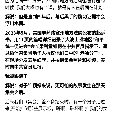
因为在同一个周末，不同的地方的活动也被打压的
,
时候
我们大概也有个谱，就是有人在后面在计划。
解说：但是直到四年后，幕后黑手的确切证据才会
浮出水面。
2023
5
年
月，美国麻萨诸塞州地方法院公布的起诉
11
书，用
页的篇幅详细记录了大波士顿地区“和平
统一促进会”会长梁利堂如何在中共官员指示下，通
过微信召集当地华人抗议他们口中的“港独分子”
，
在现场分发五星红旗，并拍摄集会照片和视频，实
时向中共官员汇报。
我被跟踪了
解说：对于许颖婷来说，更可怕的故事发生在那天
集会之后。
后来我们（集会）差不多结束时，有一个男子走过
,
,
来
开始推倒那些展示板，踩啊、破坏啊
推我们的女