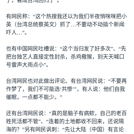
了，看成台湾回归了”。
有网民称：“这个热搜我还以为我们半夜悄咪咪把小
英（台湾总统蔡英文）抓了…不要动不动搞个新闻
吓人…”。
也有中国网民吐槽说：“这个当归发了好多次”、“先
把台独艺人直接定性封杀，杀鸡儆猴，别天天喊口
号雷声大雨点小”。
台湾网民也对此做出评论。有台湾网民说：“不要再
作梦了，我们不可能选‘共惨’”，有人说：他们自我
催眠，一点都不能少。”
还有台湾网民说：“真的是脑子有病欸，自己的老百
姓死活都不管”、“连着的土地都收不回来，还说隔
海的？”另有网民讽刺：“先让大陆（中国）有言论