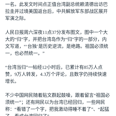
一名。此发文时间点正值台湾副总统赖清德出访巴
拉圭并过境美国返台后，中共解放军东部战区展开
军演之际。
人民日报周六深夜
11
点
37
分发布图文，图中一个大
大的“归”字，并把台湾岛作为“归”字的一部分，内
文写道，“‘台独’是历史逆流，是绝路。祖国必须统
一，也必然统一。”
“台湾当归”一帖经
12
小时后，已累计有
85
万人点
赞，
9
万人转发，
4.3
万个评论，且数字仍持续快速
增长。
不少中国网民随着贴文群起鼓噪，跟着留言“祖国必
须统一”；还有网民以为台湾已经回归，一些网民
称：“看错了一个字，把我激动得睡不着了”、“起猛