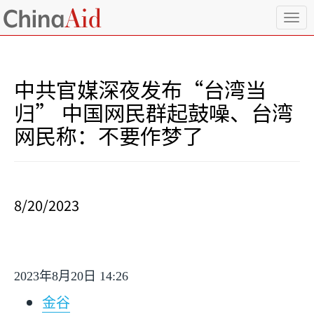
T
o
g
g
l
中共官媒深夜发布“台湾当
e
n
归” 中国网民群起鼓噪、台湾
a
网民称：不要作梦了
v
i
g
a
t
i
8/20/2023
o
n
2023
年
8
月
20
日
14:26
金谷