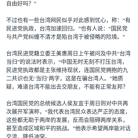
自由好吗？”
不过也有一些台湾网民似乎对此感到忧心，称：“有
民进党执政，台湾加速回归。”也有人说：“国民党
与共产党纠缠不清才是陷台湾于被侵略的险境。”
台湾民进党籍立委王美惠周日上午被问及中共“台湾
当归”的说法时表示，“中国无时无刻不打压台湾，
民进党执政都是主张维持现状，连国民党拥抱的九
二共识也无‘当归’两字，这是在骗台湾人。”她质
疑，难道台湾不能出去交朋友，不能有正常友邦？
台湾国民党的总统候选人侯友宜于周日则对中共再
次展开军演称，“我代表台湾民众表达严正的态度，
这些都无助于两岸的发展，反而会阻碍两岸关系，
甚至造成区域和平的挑战。”他表示希望两岸能对话
交流、降低冲突。