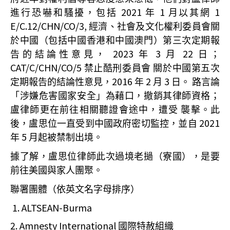
2021
1
1
進行恐嚇和騷擾，包括
年
月以其網
E/C.12/CHN/CO/3,
經濟、社會及文化權利委員會關
於中國（包括中國香港和中國澳門）第三次定期報
2023
3
22
告的結論性意見，
年
月
日；
CAT/C/CHN/CO/5
禁止酷刑委員會
關於中國第五次
2016
2
3
定期報告的結論性意見，
年
月
日。
路言論
「涉嫌危害國家安全」為藉口，撤銷其律師資格；
盧律師更在前往相關聽證會途中，遭受
襲擊。此
2021
後，盧思位一直受到中國政府密切監控，並自
5
年
月起被禁制出境。
據了解，盧思位律師此次過境老撾（寮國），是要
前往美國與家人團聚。
聯署團體（依英文名字母排序）
1. ALTSEAN-Burma
2. Amnesty International
國際特赦組織