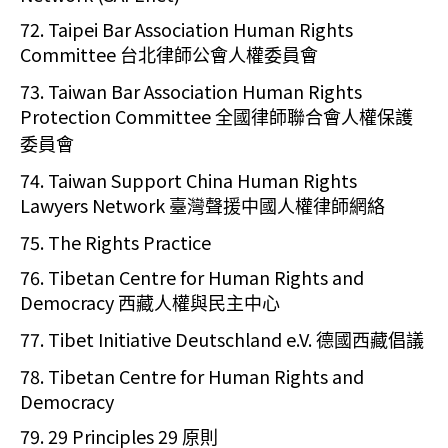
72. Taipei Bar Association Human Rights
Committee
台北律師公會人權委員會
73. Taiwan Bar Association Human Rights
Protection Committee
全國律師聯合會人權保護
委員會
74. Taiwan Support China Human Rights
Lawyers Network
臺灣聲援中國人權律師網絡
75. The Rights Practice
76. Tibetan Centre for Human Rights and
Democracy
西藏人權與民主中心
77. Tibet Initiative Deutschland e.V.
德國西藏倡議
78. Tibetan Centre for Human Rights and
Democracy
79. 29 Principles 29
原則