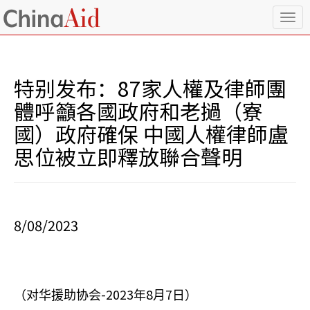
T
o
g
g
l
特别发布：87家人權及律師團
e
n
體呼籲各國政府和老撾（寮
a
國）政府確保 中國人權律師盧
v
i
思位被立即釋放聯合聲明
g
a
t
i
o
8/08/2023
n
-2023
8
7
（对华援助协会
年
月
日）