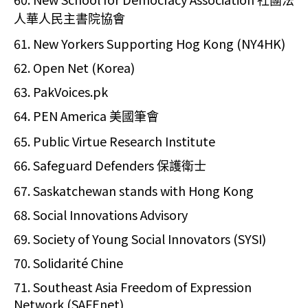
社團法
人華人民主書院協會
61. New Yorkers Supporting Hog Kong (NY4HK)
62. Open Net (Korea)
63. PakVoices.pk
64. PEN America
美國筆會
65. Public Virtue Research Institute
66. Safeguard Defenders
保護衛士
67. Saskatchewan stands with Hong Kong
68. Social Innovations Advisory
69. Society of Young Social Innovators (SYSI)
70. Solidarité Chine
71. Southeast Asia Freedom of Expression
Network (SAFEnet)