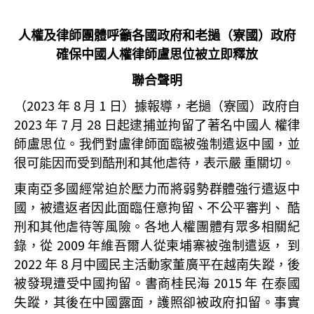
人權及律師團體呼籲各國政府和老撾（寮國）政府
確保
中國人權律師盧思位被立即釋放
聯合聲明
2023
8
1
（
年
月
日）據報導，老撾（寮國）政府自
2023
7
28
年
月
日起逮捕並拘留了著名中國人
權律
師盧思位。我們對盧律師面臨被強制遣返中國，並
很可能因而受到酷刑和其他虐待，表示嚴
重關切。
東南亞多國經常迫於壓力而將弱勢群體強行遣返中
國，被遣返者因此面臨任意拘留、不公平審判、
酷
刑和其他虐待等風險。各地人權團體有眾多相關紀
2009
錄，從
年維吾爾人從柬埔寨被強制遣返，
到
2022
8
年
月中國民主活動家董廣平在越南失蹤，後
2015
被發現遭受中國拘留。書商桂民海
年
在泰國
失蹤，其後在中國露面，護照卻被政府扣留。事實