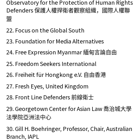
Observatory for the Protection of Human Rights
Defenders
保護人權捍衛者觀察組織，國際人權聯
盟
22. Focus on the Global South
23. Foundation for Media Alternatives
24. Free Expression Myanmar
緬甸言論自由
25. Freedom Seekers International
26. Freiheit für Hongkong e.V.
自由香港
27. Fresh Eyes, United Kingdom
28. Front Line Defenders
前線衛士
29. Georgetown Center for Asian Law
喬治城大學
法學院亞洲法中心
30. Gill H. Boehringer, Professor, Chair, Australian
Branch, IAPL