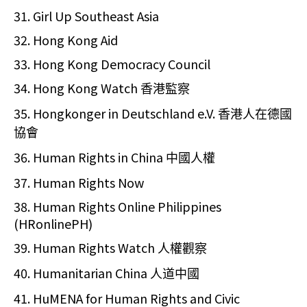
31. Girl Up Southeast Asia
32. Hong Kong Aid
33. Hong Kong Democracy Council
34. Hong Kong Watch
香港監察
35. Hongkonger in Deutschland e.V.
香港人在德國
協會
36. Human Rights in China
中國人權
37. Human Rights Now
38. Human Rights Online Philippines
(HRonlinePH)
39. Human Rights Watch
人權觀察
40. Humanitarian China
人道中國
41. HuMENA for Human Rights and Civic