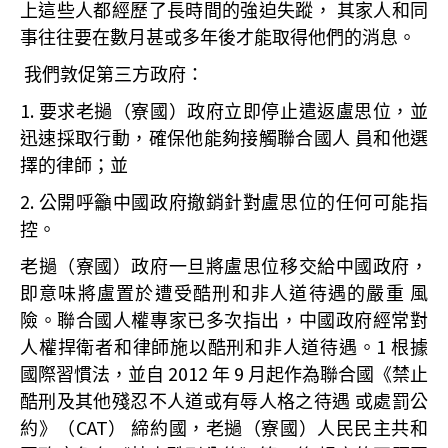
上這些人都經歷了長時間的強迫失蹤，
其家人和同
事往往要在數月甚或多年後才能取得他們的消息。
我們敦促第三方政府：
1.
要求老撾（寮國）政府立即停止遣返盧思位，並
迅速採取行動，確保他能夠接觸聯合國人
員和他選
擇的律師；並
2.
公開呼籲中國政府撤銷針對盧思位的任何可能指
控。
老撾（寮國）政府一旦將盧思位移交給中國政府，
即意味將盧置於遭受酷刑和非人道待遇的嚴重
風
險。聯合國人權專家已多次指出，中國政府經常對
1
人權捍衛者和律師施以酷刑和非人道待遇。
根據
2012
9
國際習慣法，並自
年
月起作為聯合國《禁止
酷刑及其他殘忍不人道或有辱人格之待遇
或處罰公
CAT
約》（
）
締約國，老撾（寮國）人民民主共和