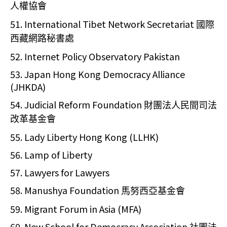
人權協會
51. International Tibet Network Secretariat
國際
西藏網路秘書處
52. Internet Policy Observatory Pakistan
53. Japan Hong Kong Democracy Alliance
(JHKDA)
54. Judicial Reform Foundation
財團法人民間司法
改革基金會
55. Lady Liberty Hong Kong (LLHK)
56. Lamp of Liberty
57. Lawyers for Lawyers
58. Manushya Foundation
馬努西亞基金會
59. Migrant Forum in Asia (MFA)
60. New School for Democracy Association