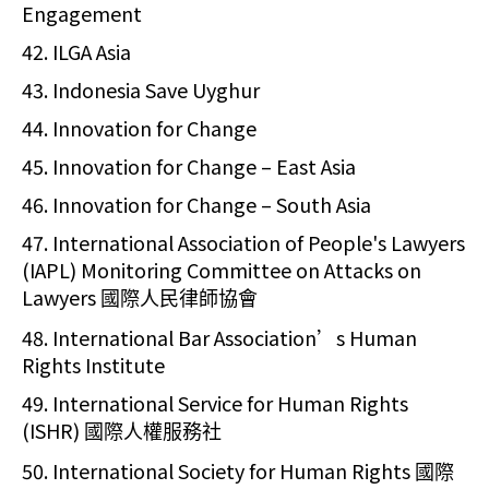
Engagement
42. ILGA Asia
43. Indonesia Save Uyghur
44. Innovation for Change
45. Innovation for Change – East Asia
46. Innovation for Change – South Asia
47. International Association of People's Lawyers
(IAPL) Monitoring Committee on Attacks on
Lawyers
國際人民律師協會
48. International Bar Association’s Human
Rights Institute
49. International Service for Human Rights
(ISHR)
國際人權服務社
50. International Society for Human Rights
國際