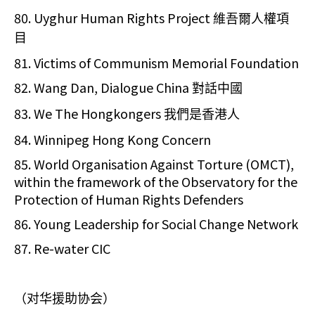
80. Uyghur Human Rights Project
維吾爾人權項
目
81. Victims of Communism Memorial Foundation
82. Wang Dan, Dialogue China
對話中國
83. We The Hongkongers
我們是香港人
84. Winnipeg Hong Kong Concern
85. World Organisation Against Torture (OMCT),
within the framework of the Observatory for the
Protection of Human Rights Defenders
86. Young Leadership for Social Change Network
87. Re-water CIC
（对华援助协会）