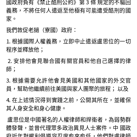
3
國政府負有《禁止酷刑公約》第
條
規定的不驅回
義務，不將任何人遣返至他極有可能遭受酷刑的國
家。
我們敦促老撾（寮國）政府：
1.
根據國際人權義務，立即中止遣返盧思位的一切
程序並釋放他；
2.
安排他會見聯合國有關官員和他自己選擇的律
師；
3.
根據需要允許他會見美國和其他國家的外交官
員，幫助他繼續前往美國與家人團聚的旅程；
以及
4.
在上述情況得到實踐之前，公開其所在，並確保
其人身安全和身心健康。
盧思位是中國著名的人權律師和捍衛者，為弱勢群
體發聲，並曾代理眾多政治異見人士案件。中
國政
府近年對權利倡導容忍度愈來愈低，他們對盧律師