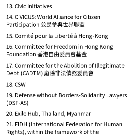
13. Civic Initiatives
14. CIVICUS: World Alliance for Citizen
Participation
公民參與世界聯盟
15. Comité pour la Liberté à Hong-Kong
16.
Committee for Freedom in Hong Kong
Foundation
香港自由委員會基金
17. Committee for the Abolition of Illegitimate
Debt (CADTM)
廢除非法債務委員會
18. CSW
19. Defense without Borders-Solidarity Lawyers
(DSF-AS)
20. Exile Hub, Thailand, Myanmar
21. FIDH (International Federation for Human
Rights), within the framework of the