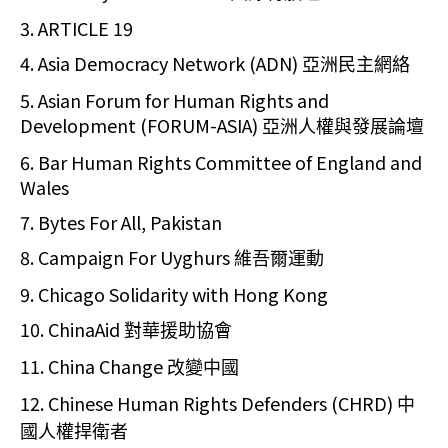
3. ARTICLE 19
4. Asia Democracy Network (ADN)
亞洲民主網絡
5. Asian Forum for Human Rights and
Development (FORUM-ASIA)
亞洲人權與發展論壇
6. Bar Human Rights Committee of England and
Wales
7. Bytes For All, Pakistan
8. Campaign For Uyghurs
維吾爾運動
9. Chicago Solidarity with Hong Kong
10. ChinaAid
對華援助協會
11. China Change
改變中國
12. Chinese Human Rights Defenders (CHRD)
中
國人權捍衛者