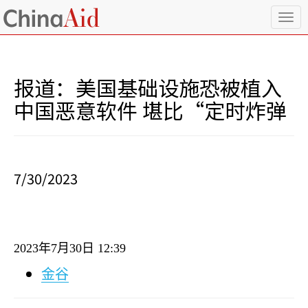
T
o
g
g
l
报道：美国基础设施恐被植入
e
n
中国恶意软件 堪比“定时炸弹
a
v
i
g
a
7/30/2023
t
i
o
n
2023
年
7
月
30
日
12:39
金谷