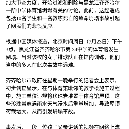
加大审查力度，开始过滤和删除与黑龙江齐齐哈尔
一所中学体育馆坍塌有关的讨论。此前，这起造成
包括
10
名学生和一名教练死亡的致命坍塌事故引起
了网民们的悲愤反应。
根据中国媒体报道，北京时间周日（
7
月
23
日）下午
3
点，黑龙江省齐齐哈尔市第
34
中学的体育馆发生
倒塌。当时该校的女子排球队正在馆内训练，他们
当中的多人在此次事故中遇难。
齐齐哈尔市政府在星期一晚举行的记者会上表示，
初步调查显示，在与体育馆毗邻的教学楼施工过程
中，施工单位违规将珍珠岩堆置于体育馆屋顶。这
些珍珠岩遭遇雨水天气浸水后重量增加，导致屋顶
荷载增大，从而引发坍塌事故。
事发后，一段一位孩子父亲讲话的视频在网络上流