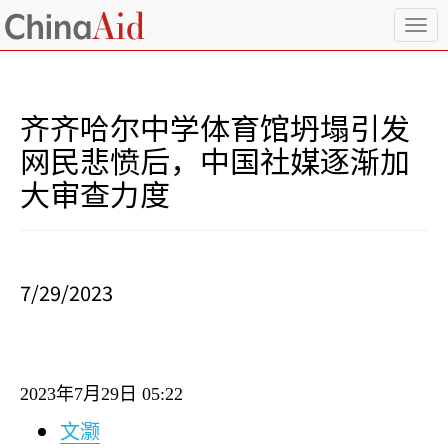
T
o
g
g
l
齐齐哈尔中学体育馆坍塌引发
e
n
网民悲愤后，中国社媒逐渐加
a
大审查力度
v
i
g
a
t
i
7/29/2023
o
n
2023
年
7
月
29
日
05:22
文灏