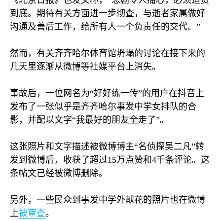
《北京日报》也发文称，“悲剧令人痛心，必须追责
到底。期待有关方面进一步彻查，与逝者家属做好
沟通及善后工作，给所有人一个负责任的交代。”
然而，有关齐齐哈尔体育馆坍塌的讨论在接下来的
几天里逐渐从微博等社媒平台上消失。
事故后，一位网名为“好好练一传”的用户在抖音上
发布了一张似乎是齐齐哈尔事发中学女排队的合
影，并配以文字“我最好的朋友全走了”。
这张照片和文字描述被微博博主“名侦探吴二凡”转
发到微博后，收获了超过
15
万点赞和
4
千条评论。这
条帖文已经被微博删除。
另外，一些民众到事发中学外献花的照片也在微博
上
被审查
。