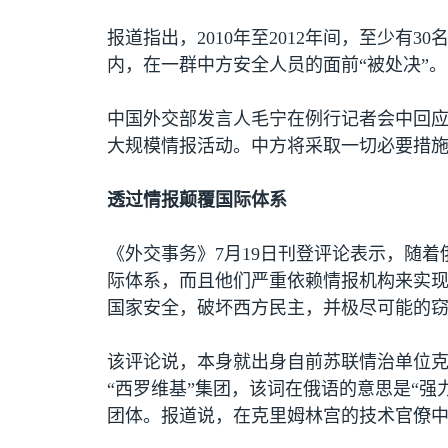
报道指出，
2010
年至
2012
年间，至少有
30
内，在一群中方安全人员的面前“被处决”。
中国外交部发言人毛宁在例行记者会中回
大规模情报活动。中方将采取一切必要措
透过情报颠覆国际体系
《外交事务》
7
月
19
日刊登评论表示，随着
际体系，而且他们严重依赖情报机构来实
国家安全，破坏西方民主，并极尽可能的
该评论说，本身就出身自前苏联情治单位
“西罗维基”集团，该词在俄语的意思是“
团体。报道说，在克里姆林宫的技术官僚