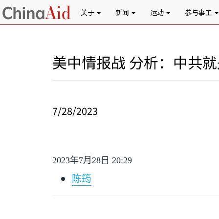
关于
新闻
运动
参与事工
美中情报战 分析：中共
7/28/2023
2023
年
7
月
28
日
20:29
陈筠