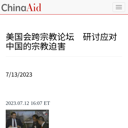
T
o
g
g
l
美国会跨宗教论坛 研讨应对
e
n
中国的宗教迫害
a
v
i
g
a
7/13/2023
t
i
o
n
2023.07.12 16:07 ET