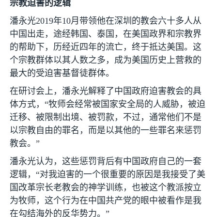
宗教迫害的逻辑
潘永光
2019
年
10
月带领他在深圳的教会六十多人从
中国出走，途经韩国、泰国，在美国政界和宗教界
的帮助下，历经近四年的流亡，终于抵达美国。这
个宗教群体以其人数之多，成为美国历史上营救的
最大的受迫害基督徒群体。
在研讨会上，潘永光解释了中国政府迫害教会的具
体方式，“牧师会经常被国家安全局的人威胁，被迫
迁移、被限制出境、被罚款，不过，通常他们不是
以宗教自由的罪名，而是以其他的一些罪名来惩罚
教会。”
潘永光认为，这些惩罚背后有中国政府自己的一套
逻辑，“对我迫害的一个很重要的原因是我接受了美
国改革宗长老教会的神学训练，也被这个教派按立
为牧师，这个行为在中国共产党的眼中被看作是我
在勾结海外的反华势力。”