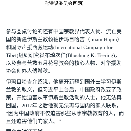
党特设委员会官网）
参与圆桌讨论的还有中国宗教界代表人物、流亡美
国的新疆伊斯兰教领袖伊玛目哈吉（
Imam Hajim
）
和国际声援西藏运动
(International Campaign for
Tibet)
组织研究员布琼次仁
(Bhuchung K. Tsering)
，
以及参与营救五月花号教会的核心人物、对华援助
协会创办人傅希秋。
伊玛目哈吉介绍说，他离开新疆到国外去学习伊斯
兰教的教义，但习近平上台后，中国政府改变了政
策，开始迫害从事伊斯兰教活动的人士，他无法再
回国，
2017
年之后他就无法再与国内的家人联系，
“因为中国政府不仅迫害那些从事宗教教育的人，而
且还迫害他们的家人。”