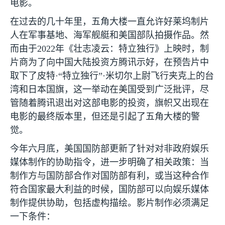
电影。
在过去的几十年里，五角大楼一直允许好莱坞制片
人在军事基地、海军舰艇和美国部队拍摄作品。然
而由于
2022
年《壮志凌云：特立独行》上映时，制
片商为了向中国大陆投资方腾讯示好，在预告片中
取下了皮特·“特立独行”·米切尔上尉飞行夹克上的台
湾和日本国旗，这一举动在美国受到广泛批评，尽
管随着腾讯退出对这部电影的投资，旗帜又出现在
电影的最终版本里，但还是引起了五角大楼的警
觉。
今年六月底，美国国防部更新了针对对非政府娱乐
媒体制作的协助指令，进一步明确了相关政策：当
制作方与国防部合作对国防部有利，或当这种合作
符合国家最大利益的时候，国防部可以向娱乐媒体
制作提供协助，包括虚构描绘。影片制作必须满足
一下条件：