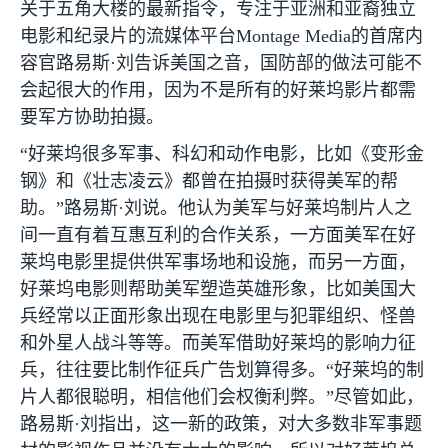
关于五角大楼的最新指令，专注于亚洲和亚裔独立
电影和纪录片的流媒体平台
Montage Media
的首席内
容官路易斯·刘告诉美国之音，国防部的做法可能不
会起很大的作用，因为不是所有的好莱坞影片都需
要军方协助拍摄。
“好莱坞很多军事、科幻和动作电影，比如《变形金
钢》和《壮志凌云》都曾在拍摄时获得美军的帮
助。”路易斯·刘说。他认为美军与好莱坞制片人之
间一直有着互惠互利的合作关系，一方面美军在好
莱坞电影里提供供军事场地和设施，而另一方面，
好莱坞电影则帮助美军塑造英雄形象，比如美国大
兵经常以正面形象出现在电影里与犯罪组织、怪兽
和外星人战斗等等。而美军借助好莱坞的影响力征
兵，往往要比制作征兵广告划算得多。“好莱坞的制
片人都很聪明，相信他们会权衡利弊。”尽管如此，
路易斯·刘指出，这一新的政策，对大多数非军事题