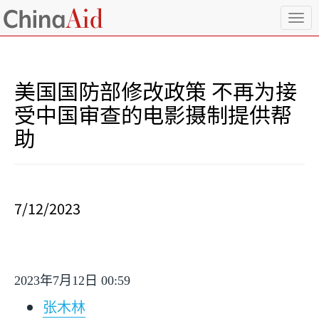
T
o
g
g
l
美国国防部修改政策 不再为接
e
n
受中国审查的电影摄制提供帮
a
助
v
i
g
a
t
i
7/12/2023
o
n
2023
年
7
月
12
日
00:59
张木林