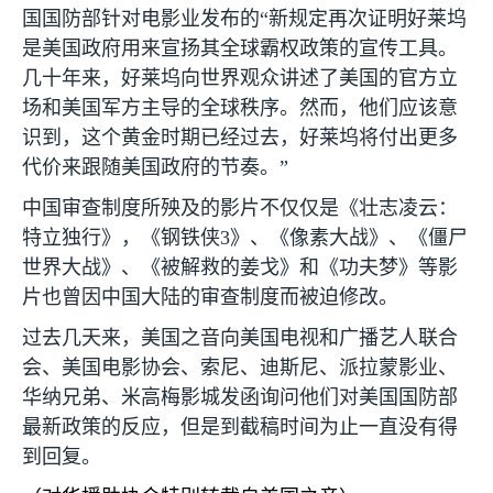
国国防部针对电影业发布的“新规定再次证明好莱坞
是美国政府用来宣扬其全球霸权政策的宣传工具。
几十年来，好莱坞向世界观众讲述了美国的官方立
场和美国军方主导的全球秩序。然而，他们应该意
识到，这个黄金时期已经过去，好莱坞将付出更多
代价来跟随美国政府的节奏。”
中国审查制度所殃及的影片不仅仅是《壮志凌云：
特立独行》，《钢铁侠
3
》、《像素大战》、《僵尸
世界大战》、《被解救的姜戈》和《功夫梦》等影
片也曾因中国大陆的审查制度而被迫修改。
过去几天来，美国之音向美国电视和广播艺人联合
会、美国电影协会、索尼、迪斯尼、派拉蒙影业、
华纳兄弟、米高梅影城发函询问他们对美国国防部
最新政策的反应，但是到截稿时间为止一直没有得
到回复。