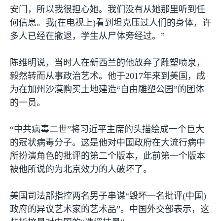
安门，所以我很担心她。我们没有从她那里听到任
何信息。我
(
在电视上
)
看到坦克压过人们的身体，许
多人已经在撤退，学生从尸体旁经过。”
陈维明说，当时人在新西兰的他放弃了雕塑喷泉，
毅然转而从事政治艺术。他于
2017
年来到美国，成
为在加州沙漠购买土地建造“自由雕塑公园”的团体
的一员。
“中共病毒二世”将习近平主席的头描绘成一个巨大
的冠状病毒分子。这是他对中国政府在大流行病中
所扮演角色的批评的第二个版本，此前第一个版本
被他所说的为北京效力的人破坏了。
美国司法部指控两名男子串谋“毁坏一名批评
(
中国
)
政府的异议艺术家的艺术品”。中国外交部表示，这