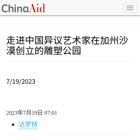
T
o
g
g
l
走进中国异议艺术家在加州沙
e
n
漠创立的雕塑公园
a
v
i
g
a
7/19/2023
t
i
o
n
2023
年
7
月
19
日
07:01
达罗特