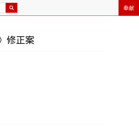
奉献
》修正案