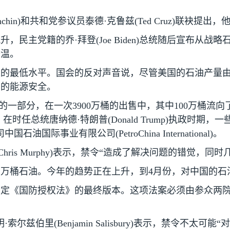
chin)
和共和党参议员泰德·克鲁兹
(Ted Cruz)
联袂提出，
升，民主党籍的乔·拜登
(Joe Biden)
总统随后宣布从战略
升温。
来的最低水平。国会的反对声音说，尽管美国的石油产量
国的能源安全。
的一部分，在一次
3900
万桶的出售中，其中
100
万桶流向
，在时任总统唐纳德·特朗普
(Donald Trump)
执政时期，一
司中国石油国际事业有限公司
(PetroChina International)
。
Chris Murphy)
表示，禁令“造成了解决问题的错觉，同时
多万桶石油。今年的趋势正在上升，到
4
月份，对中国的石
制定《国防授权法》的最终版本。这项法案必须由参众两
明·索尔兹伯里
(Benjamin Salisbury)
表示，禁令不太可能“