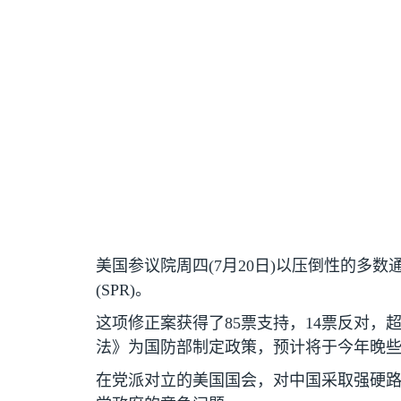
美国参议院周四
(7
月
20
日
)
以压倒性的多数
(SPR)
。
这项修正案获得了
85
票支持，
14
票反对，
法》为国防部制定政策，预计将于今年晚
在党派对立的美国国会，对中国采取强硬