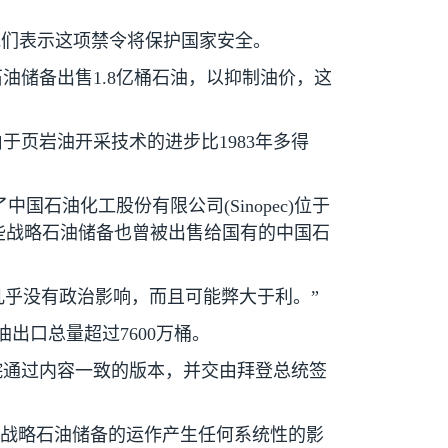
他们表示这项禁令将保护国家安全。
石油储备出售
1.8
亿桶石油，以抑制油价，这
由于页岩油开采技术的进步比
1983
年多得
了中国石油化工股份有限公司
(Sinopec)
位于
些战略石油储备也曾被出售给国有的中国石
几乎没有政治影响，而且可能弊大于利。”
油出口总量超过
7600
万桶。
院通过内容一致的版本，并交由拜登总统签
对战略石油储备的运作产生任何系统性的影