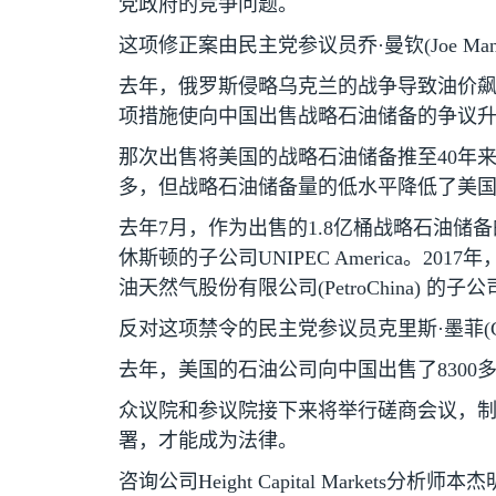
党政府的竞争问题。
这项修正案由民主党参议员乔·曼钦
(Joe Man
去年，俄罗斯侵略乌克兰的战争导致油价飙
项措施使向中国出售战略石油储备的争议
那次出售将美国的战略石油储备推至
40
年
多，但战略石油储备量的低水平降低了美
去年
7
月，作为出售的
1.8
亿桶战略石油储备
休斯顿的子公司
UNIPEC America
。
2017
年
油天然气股份有限公司
(PetroChina)
的子公
反对这项禁令的民主党参议员克里斯·墨菲
(
去年，美国的石油公司向中国出售了
8300
众议院和参议院接下来将举行磋商会议，
署，才能成为法律。
咨询公司
Height Capital Markets
分析师本杰