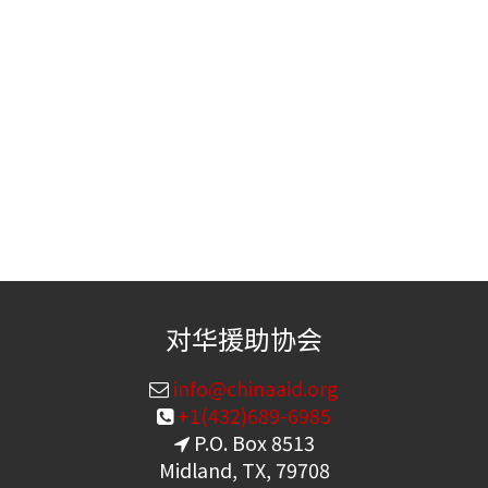
对华援助协会
info@chinaaid.org
+1(432)689-6985
P.O. Box 8513
Midland, TX, 79708