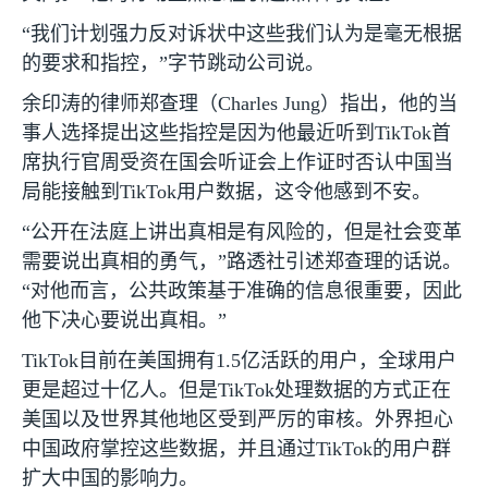
“我们计划强力反对诉状中这些我们认为是毫无根据
的要求和指控，”字节跳动公司说。
余印涛的律师郑查理（
Charles Jung
）指出，他的当
事人选择提出这些指控是因为他最近听到
TikTok
首
席执行官周受资在国会听证会上作证时否认中国当
局能接触到
TikTok
用户数据，这令他感到不安。
“公开在法庭上讲出真相是有风险的，但是社会变革
需要说出真相的勇气，”路透社引述郑查理的话说。
“对他而言，公共政策基于准确的信息很重要，因此
他下决心要说出真相。”
TikTok
目前在美国拥有
1.5
亿活跃的用户，全球用户
更是超过十亿人。但是
TikTok
处理数据的方式正在
美国以及世界其他地区受到严厉的审核。外界担心
中国政府掌控这些数据，并且通过
TikTok
的用户群
扩大中国的影响力。