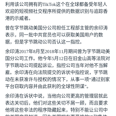
利用该公司拥有的
TikTok
这个在全球都备受年轻人
欢迎的短视频社交程序所提供的数据识别与追踪香
港的示威者。
曾在字节跳动美国分公司担任工程部主管的余印涛
表示，同一批中共官员也可以获取美国用户的数
据，但是字节跳动公司否认这一指控。
余印涛
2017
年
8
月至
2018
年
11
月期间曾为字节跳动美
国分公司工作。他今年
5
月
12
日在旧金山高等法院对
字节跳动公司提起诉讼，指控公司当年对他不当解
雇。余印涛在向法院提交的诉状中指控说，字节跳
动在未获准许与授权的情况下，从事一项“通过别家
平台窃取内容并由此获利的全球性阴谋”。
余印涛在诉状中说，当他向公司更高的管理层就此
表达关切后，他们对这些关切不屑一顾，而且要求
他将这些非法的程序隐藏起来，特别不能让公司中