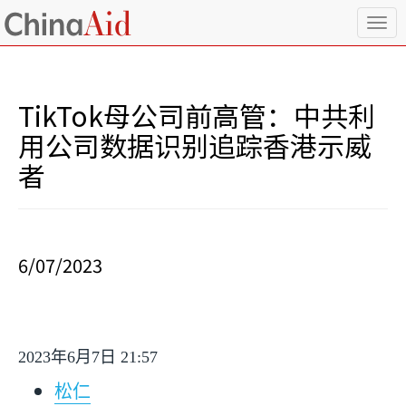
T
o
g
g
l
TikTok母公司前高管：中共利
e
n
用公司数据识别追踪香港示威
a
者
v
i
g
a
t
i
6/07/2023
o
n
2023
年
6
月
7
日
21:57
松仁