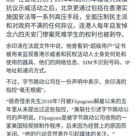
抗议示威活动之后，北京更通过包括在香港实
施国安法等一系列高压手段，全面压制民主派
和对政府不满的任何异议。连港人每年自发悼
念六四天安门惨案死难学生的权利也被剥夺。
余印涛在法庭文件中说，他曾看到“超级用户”证书
被用来监视香港示威者和民权活动人士身处何处和
使用的器具、他们的网络信息、
SIM
卡识别号码、
IP
地址和通讯方式。
不过，字节跳动公司在一份声明中表示，余印涛的
指控“毫无根据”。
“很奇怪余先生
2018
年
7
月被
Flipagram
解雇以来的五
年里从未提出过这些指控，”美联社引述字节跳动公
司的声明说。
Flipagram
是被字节跳动公司收购的一
家美国短视频制作程序，后来因为经营上的原因而
关闭。“他的行动显然意在引起媒体的关注。”