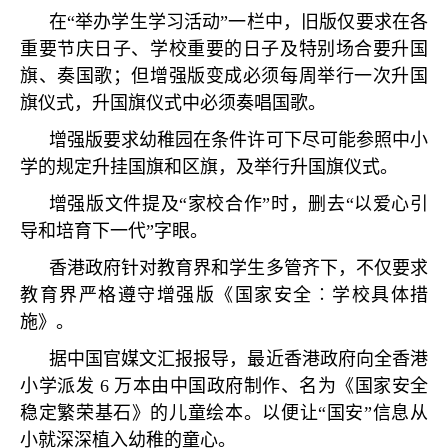
在
“
举办学生学习活动
”
一栏中，旧版仅要求在各
重要节庆日子、学校重要的日子及特别场合要升国
旗、奏国歌；但增强版变成必须每周举行一次升国
旗仪式，升国旗仪式中必须奏唱国歌。
增强版要求幼稚园在条件许可下尽可能参照中小
学的规定升挂国旗和区旗，及举行升国旗仪式。
增强版文件提及
“
家校合作
”
时，删去
“
以爱心引
导和培育下一代
”
字眼。
香港政府针对教育界和学生多管齐下，不仅要求
教育界严格遵守增强版《国家安全︰学校具体措
施》。
据中国官媒文汇报报导，最近香港政府向全香港
小学派发
6
万本由中国政府制作、名为《国家安全
稳定繁荣基石》的儿童绘本。以便让
“
国安
”
信息从
小就深深植入幼稚的童心。