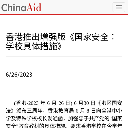
T
o
g
g
l
香港推出增强版《国家安全︰
e
n
学校具体措施》
a
v
i
g
a
6/26/2023
t
i
o
n
(
香港
-2023
年
6
月
26
日
) 6
月
30
日《港区国安
法》颁布三周年，香港教育局
6
月
8
日向全港中小
学及特殊学校校长发通函，加强忠于共产党的
“
国家
安全
”
教育教材的具体措施。要求香港学校在今学年