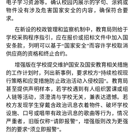
电子学习资源等。确认校园内展示的字句、涂鸦或
物件没有涉及危害国家安全的内容，确保符合要
求。
在新设的校政管理和监察机制中，教育局则给于
学校采购程序指引，应在报价或招标文件中加入国
安条款，列明可以基于
“
国家安全
”
而容许学校取消
供应商的资格和终止合约。
增强版在学校提交维护国安及国安教育相关措施
的工作计划时，列出新事例，要求校方
“
持续检视现
行策略和应变措施防止政治活动入侵校园
”
。教育局
甚至提供声明样本，若学校遇到有人组织罢课或组
人链等活动，须澄清与学校无关，兼表达遗憾。若
校方发现学生穿戴含政治讯息衣着物件、破坏学校
设施、口号或唱带有政治讯息的歌曲等行为，情况
严重者，旧版仅称
“
请即报警
”
，增强版则改为更强
烈的要求
“
须立即报警
”
。